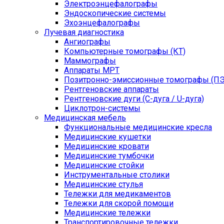
Электроэнцефалографы
Эндоскопические системы
Эхоэнцефалографы
Лучевая диагностика
Ангиографы
Компьютерные томографы (КТ)
Маммографы
Аппараты МРТ
Позитронно-эмиссионные томографы (ПЭ
Рентгеновские аппараты
Рентгеновские дуги (С-дуга / U-дуга)
Циклотрон-системы
Медицинская мебель
Функциональные медицинские кресла
Медицинские кушетки
Медицинские кровати
Медицинские тумбочки
Медицинские стойки
Инструментальные столики
Медицинские стулья
Тележки для медикаментов
Тележки для скорой помощи
Медицинские тележки
Транспортировочные тележки