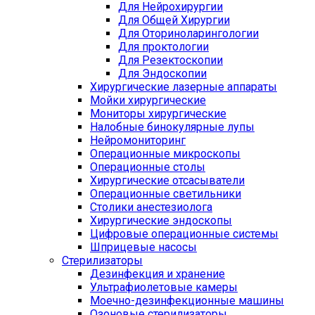
Для Нейрохирургии
Для Общей Хирургии
Для Оториноларингологии
Для проктологии
Для Резектоскопии
Для Эндоскопии
Хирургические лазерные аппараты
Мойки хирургические
Мониторы хирургические
Налобные бинокулярные лупы
Нейромониторинг
Операционные микроскопы
Операционные столы
Хирургические отсасыватели
Операционные светильники
Столики анестезиолога
Хирургические эндоскопы
Цифровые операционные системы
Шприцевые насосы
Стерилизаторы
Дезинфекция и хранение
Ультрафиолетовые камеры
Моечно-дезинфекционные машины
Озоновые стерилизаторы