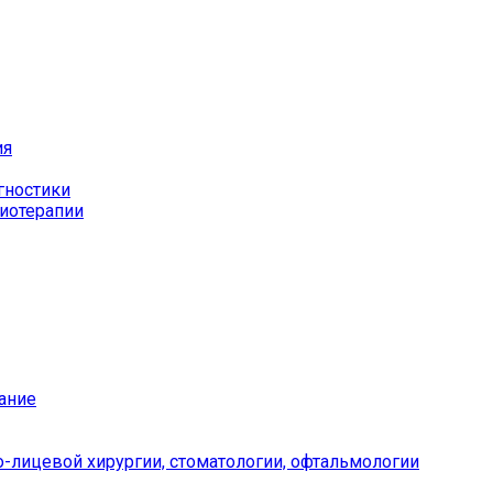
ия
гностики
иотерапии
ание
-лицевой хирургии, стоматологии, офтальмологии