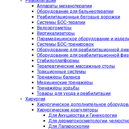
Реабилитация
Аппараты механотерапии
Оборудование для бальнеотерапии
Реабилитационные беговые дорожки
Системы БОС-терапии
Велоэргометры
Вертикализаторы
Парамедицинское оборудование и издел
Системы БОС-тренировок
Оборудование для реабилитационной диа
Оборудование для реабилитационной физ
Стабилоплатформы
Терапевтические массажные столы
Тракционные системы
Тренажёры баланса
Медицинские тренажёры
Тренажёры ходьбы
Товары для ухода и реабилитации
Хирургия
Хирургическое дополнительное оборудов
Хирургические коагуляторы
Для Акушерства и Гинекологии
Для дерматокосметологии, челюстно
Для Лапароскопии