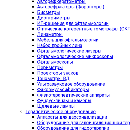
Авторефкератометры
Авторефракторы (Форопторы)
Биометры
Диоптриметры
ИТ-решения для офтальмологии
Оптические когерентные томографы (ОКТ
Линзметры
Мебель для офтальмологии
Набор пробных линз
Офтальмологические лазеры
Офтальмологические микроскопы
Офтальмоскопы
Периметры
Проекторы знаков
Тонометры ВД
Ультразвуковое оборудование
Факоэмульсификаторы
Физиотерапевтические аппараты
Фундус-линзы и камеры
Щелевые лампы
Терапевтическое оборудование
Аппараты для дарсонвализации
Оборудование для галоингаляционной те
Оборудование для гидротерапии