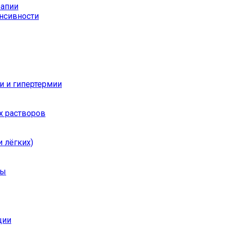
рапии
енсивности
и и гипертермии
х растворов
 лёгких)
ры
ции