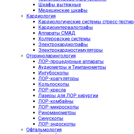
Шкафы вытяжные
Медицинские шкафы
Кардиология
Кардиологические системы стресс-тести
Кардиоинтервалографы
Аппараты СМАД
Холтеровские системы
Электрокардиографы
Электрокардиостимуляторы
Оториноларингология
ЛОР-процедурные аппараты
Аудиометры и Тимпанометры
Интубоскопы
ЛОР-коагуляторы
Кольпоскопы
ЛОР-кресла
Лазеры для ЛОР хирургии
ЛОР-комбайны
ЛОР-микроскопы
Риноманометры
Синускопы
ЛОР-эндоскопы
Офтальмология