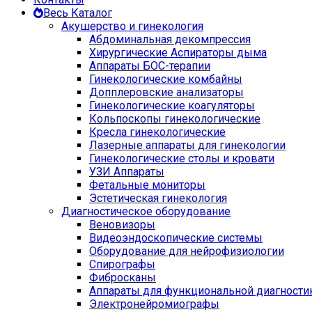
Весь Каталог
Акушерство и гинекология
Абдоминальная декомпрессия
Хирургические Аспираторы дыма
Аппараты БОС-терапии
Гинекологические комбайны
Допплеровские анализаторы
Гинекологические коагуляторы
Кольпоскопы гинекологические
Кресла гинекологические
Лазерные аппараты для гинекологии
Гинекологические столы и кровати
УЗИ Аппараты
Фетальные мониторы
Эстетическая гинекология
Диагностическое оборудование
Веновизоры
Видеоэндоскопические системы
Оборудование для нейрофизиологии
Спирографы
Фибросканы
Аппараты для функциональной диагности
Электронейромиографы