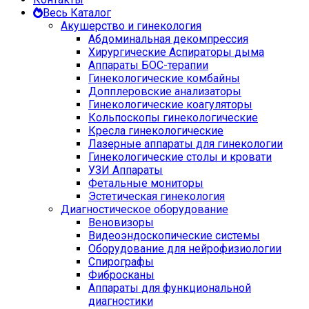
Весь Каталог
Акушерство и гинекология
Абдоминальная декомпрессия
Хирургические Аспираторы дыма
Аппараты БОС-терапии
Гинекологические комбайны
Допплеровские анализаторы
Гинекологические коагуляторы
Кольпоскопы гинекологические
Кресла гинекологические
Лазерные аппараты для гинекологии
Гинекологические столы и кровати
УЗИ Аппараты
Фетальные мониторы
Эстетическая гинекология
Диагностическое оборудование
Веновизоры
Видеоэндоскопические системы
Оборудование для нейрофизиологии
Спирографы
Фибросканы
Аппараты для функциональной
диагностики