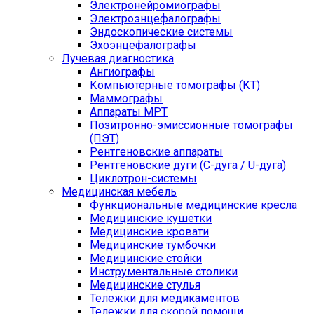
Электронейромиографы
Электроэнцефалографы
Эндоскопические системы
Эхоэнцефалографы
Лучевая диагностика
Ангиографы
Компьютерные томографы (КТ)
Маммографы
Аппараты МРТ
Позитронно-эмиссионные томографы
(ПЭТ)
Рентгеновские аппараты
Рентгеновские дуги (С-дуга / U-дуга)
Циклотрон-системы
Медицинская мебель
Функциональные медицинские кресла
Медицинские кушетки
Медицинские кровати
Медицинские тумбочки
Медицинские стойки
Инструментальные столики
Медицинские стулья
Тележки для медикаментов
Тележки для скорой помощи