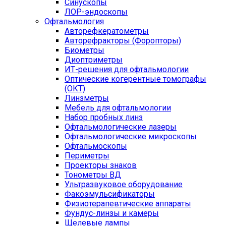
Синускопы
ЛОР-эндоскопы
Офтальмология
Авторефкератометры
Авторефракторы (Форопторы)
Биометры
Диоптриметры
ИТ-решения для офтальмологии
Оптические когерентные томографы
(ОКТ)
Линзметры
Мебель для офтальмологии
Набор пробных линз
Офтальмологические лазеры
Офтальмологические микроскопы
Офтальмоскопы
Периметры
Проекторы знаков
Тонометры ВД
Ультразвуковое оборудование
Факоэмульсификаторы
Физиотерапевтические аппараты
Фундус-линзы и камеры
Щелевые лампы