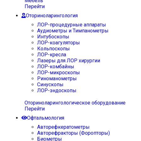
Мебель
Перейти
Оториноларингология
ЛОР-процедурные аппараты
Аудиометры и Тимпанометры
Интубоскопы
ЛОР-коагуляторы
Кольпоскопы
ЛОР-кресла
Лазеры для ЛОР хирургии
ЛОР-комбайны
ЛОР-микроскопы
Риноманометры
Синускопы
ЛОР-эндоскопы
Оториноларингологическое оборудование
Перейти
Офтальмология
Авторефкератометры
Авторефракторы (Форопторы)
Биометры