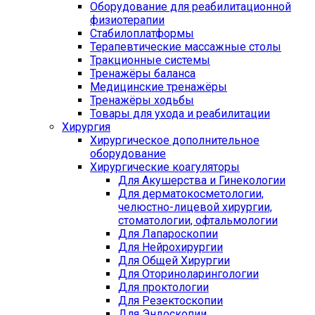
Оборудование для реабилитационной
физиотерапии
Стабилоплатформы
Терапевтические массажные столы
Тракционные системы
Тренажёры баланса
Медицинские тренажёры
Тренажёры ходьбы
Товары для ухода и реабилитации
Хирургия
Хирургическое дополнительное
оборудование
Хирургические коагуляторы
Для Акушерства и Гинекологии
Для дерматокосметологии,
челюстно-лицевой хирургии,
стоматологии, офтальмологии
Для Лапароскопии
Для Нейрохирургии
Для Общей Хирургии
Для Оториноларингологии
Для проктологии
Для Резектоскопии
Для Эндоскопии