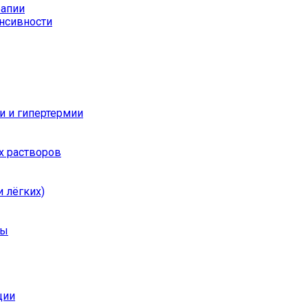
рапии
енсивности
и и гипертермии
х растворов
 лёгких)
ры
ции