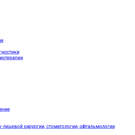
ия
гностики
иотерапии
ание
-лицевой хирургии, стоматологии, офтальмологии