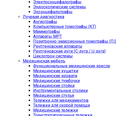
Электроэнцефалографы
Эндоскопические системы
Эхоэнцефалографы
Лучевая диагностика
Ангиографы
Компьютерные томографы (КТ)
Маммографы
Аппараты МРТ
Позитронно-эмиссионные томографы (ПЭ
Рентгеновские аппараты
Рентгеновские дуги (С-дуга / U-дуга)
Циклотрон-системы
Медицинская мебель
Функциональные медицинские кресла
Медицинские кушетки
Медицинские кровати
Медицинские тумбочки
Медицинские стойки
Инструментальные столики
Медицинские стулья
Тележки для медикаментов
Тележки для скорой помощи
Медицинские тележки
Транспортировочные тележки