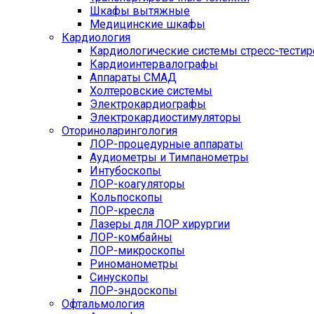
Шкафы вытяжные
Медицинские шкафы
Кардиология
Кардиологические системы стресс-тести
Кардиоинтервалографы
Аппараты СМАД
Холтеровские системы
Электрокардиографы
Электрокардиостимуляторы
Оториноларингология
ЛОР-процедурные аппараты
Аудиометры и Тимпанометры
Интубоскопы
ЛОР-коагуляторы
Кольпоскопы
ЛОР-кресла
Лазеры для ЛОР хирургии
ЛОР-комбайны
ЛОР-микроскопы
Риноманометры
Синускопы
ЛОР-эндоскопы
Офтальмология