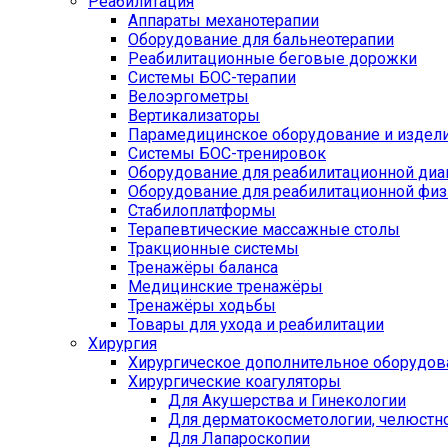
Реабилитация
Аппараты механотерапии
Оборудование для бальнеотерапии
Реабилитационные беговые дорожки
Системы БОС-терапии
Велоэргометры
Вертикализаторы
Парамедицинское оборудование и издел
Системы БОС-тренировок
Оборудование для реабилитационной диа
Оборудование для реабилитационной физ
Стабилоплатформы
Терапевтические массажные столы
Тракционные системы
Тренажёры баланса
Медицинские тренажёры
Тренажёры ходьбы
Товары для ухода и реабилитации
Хирургия
Хирургическое дополнительное оборудов
Хирургические коагуляторы
Для Акушерства и Гинекологии
Для дерматокосметологии, челюстно
Для Лапароскопии