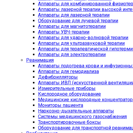
Аппараты для комбинированной физиоте
Аппараты лазерной терапии высокой инт
Аппараты для лазерной терапии
Оборудование для лучевой терапии
Аппараты для магнитотерапии
Аппараты УВЧ-терапии
Аппараты для ударно-волновой терапии
Аппараты для ультразвуковой терапии
Аппараты для терапевтической гипотерми
Аппараты для электротерапии
Реанимация
Аппараты подогрева крови и инфузионны
Аппараты для гемодиализа
Дефибрилляторы
Аппараты ИВЛ (искусственной вентиляции
Измерительные приборы
Кислородное оборудование
Медицинские кислородные концентрато
Мониторы пациента
Наркозно-дыхательные аппараты
Системы медицинского газоснабжения
Транспортировочные боксы
Оборудование для транспортной реанима