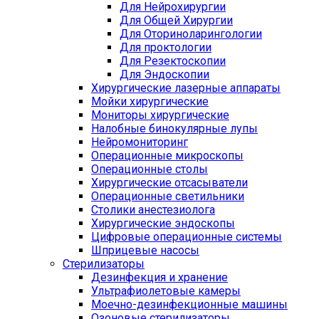
Для Нейрохирургии
Для Общей Хирургии
Для Оториноларингологии
Для проктологии
Для Резектоскопии
Для Эндоскопии
Хирургические лазерные аппараты
Мойки хирургические
Мониторы хирургические
Налобные бинокулярные лупы
Нейромониторинг
Операционные микроскопы
Операционные столы
Хирургические отсасыватели
Операционные светильники
Столики анестезиолога
Хирургические эндоскопы
Цифровые операционные системы
Шприцевые насосы
Стерилизаторы
Дезинфекция и хранение
Ультрафиолетовые камеры
Моечно-дезинфекционные машины
Озоновые стерилизаторы