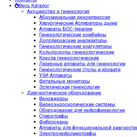
Весь Каталог
Акушерство и гинекология
Абдоминальная декомпрессия
Хирургические Аспираторы дыма
Аппараты БОС-терапии
Гинекологические комбайны
Допплеровские анализаторы
Гинекологические коагуляторы
Кольпоскопы гинекологические
Кресла гинекологические
Лазерные аппараты для гинекологии
Гинекологические столы и кровати
УЗИ Аппараты
Фетальные мониторы
Эстетическая гинекология
Диагностическое оборудование
Веновизоры
Видеоэндоскопические системы
Оборудование для нейрофизиологии
Спирографы
Фибросканы
Аппараты для функциональной диагности
Электронейромиографы