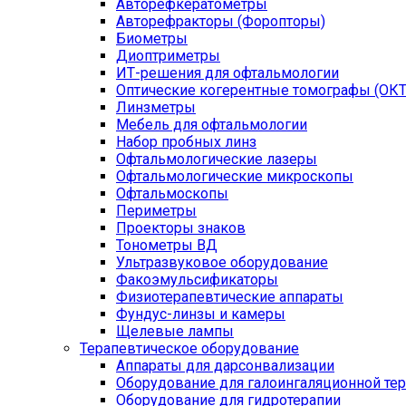
Авторефкератометры
Авторефракторы (Форопторы)
Биометры
Диоптриметры
ИТ-решения для офтальмологии
Оптические когерентные томографы (ОКТ
Линзметры
Мебель для офтальмологии
Набор пробных линз
Офтальмологические лазеры
Офтальмологические микроскопы
Офтальмоскопы
Периметры
Проекторы знаков
Тонометры ВД
Ультразвуковое оборудование
Факоэмульсификаторы
Физиотерапевтические аппараты
Фундус-линзы и камеры
Щелевые лампы
Терапевтическое оборудование
Аппараты для дарсонвализации
Оборудование для галоингаляционной те
Оборудование для гидротерапии