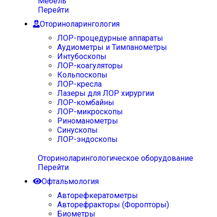
Мебель
Перейти
Оториноларингология
ЛОР-процедурные аппараты
Аудиометры и Тимпанометры
Интубоскопы
ЛОР-коагуляторы
Кольпоскопы
ЛОР-кресла
Лазеры для ЛОР хирургии
ЛОР-комбайны
ЛОР-микроскопы
Риноманометры
Синускопы
ЛОР-эндоскопы
Оториноларингологическое оборудование
Перейти
Офтальмология
Авторефкератометры
Авторефракторы (Форопторы)
Биометры