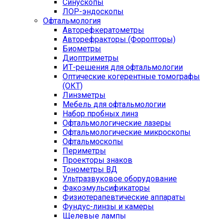
Синускопы
ЛОР-эндоскопы
Офтальмология
Авторефкератометры
Авторефракторы (Форопторы)
Биометры
Диоптриметры
ИТ-решения для офтальмологии
Оптические когерентные томографы
(ОКТ)
Линзметры
Мебель для офтальмологии
Набор пробных линз
Офтальмологические лазеры
Офтальмологические микроскопы
Офтальмоскопы
Периметры
Проекторы знаков
Тонометры ВД
Ультразвуковое оборудование
Факоэмульсификаторы
Физиотерапевтические аппараты
Фундус-линзы и камеры
Щелевые лампы