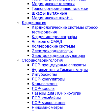
Медицинские тележки
Транспортировочные тележки
Шкафы вытяжные
Медицинские шкафы
Кардиология
Кардиологические системы стресс-
тестирования
Кардиоинтервалографы
Аппараты СМАД
Холтеровские системы
Электрокардиографы
Электрокардиостимуляторы
Оториноларингология
ЛОР-процедурные аппараты
Аудиометры и Тимпанометры
Интубоскопы
ЛОР-коагуляторы
Кольпоскопы
ЛОР-кресла
Лазеры для ЛОР хирургии
ЛОР-комбайны
ЛОР-микроскопы
Риноманометры