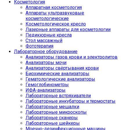
Косметология
Аппаратная косметология
Аппараты ультразвуковые
косметологические
Косметологическое кресло
Лазерные аппараты для косметологии
Педикюрные кресла
Стол массажный
Фототерапия
Лабораторное оборудование
Анализаторы газов крови и электролитов
Анализаторы мочи
Анализаторы свёртывания крови
Биохимические анализаторы
Гематологические анализаторы
Гемоглобинометры
ИФА-анализаторы
Лабораторные встряхиватели
Лабораторные инкубаторы и термостаты
Лабораторные мешалки
Лабораторные микроскопы
Лабораторные сканеры
Лабораторные шейкеры
Моечно-дезинфекционные машины