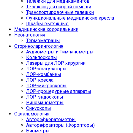
Тележки для медикаментов
Тележки для скорой помощи
Транспортировочные тележки
Функциональные медицинские кресла
Шкафы вытяжные
Медицинские холодильники
Неонатология
Термоматрацы
Оториноларингология
Аудиометры и Тимпанометры
Кольпоскопы
Лазеры для ЛОР хирургии
ЛОР-коагуляторы
ЛОР-комбайны
ЛОР-кресла
ЛОР-микроскопы
ЛОР-процедурные аппараты
ЛОР-эндоскопы
Риноманометры
Синускопы
Офтальмология
Авторефкератометры
Авторефракторы (Форопторы)
Биометры