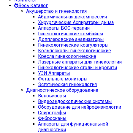
Весь Каталог
Акушерство и гинекология
Абдоминальная декомпрессия
Хирургические Аспираторы дыма
Аппараты БОС-терапии
Гинекологические комбайны
Допплеровские анализаторы
Гинекологические коагуляторы
Кольпоскопы гинекологические
Кресла гинекологические
Лазерные аппараты для гинекологии
Гинекологические столы и кровати
УЗИ Аппараты
Фетальные мониторы
Эстетическая гинекология
Диагностическое оборудование
Веновизоры
Видеоэндоскопические системы
Оборудование для нейрофизиологии
Спирографы
Фибросканы
Аппараты для функциональной
диагностики