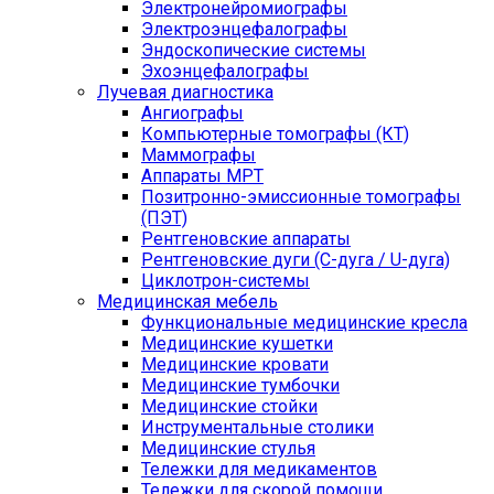
Электронейромиографы
Электроэнцефалографы
Эндоскопические системы
Эхоэнцефалографы
Лучевая диагностика
Ангиографы
Компьютерные томографы (КТ)
Маммографы
Аппараты МРТ
Позитронно-эмиссионные томографы
(ПЭТ)
Рентгеновские аппараты
Рентгеновские дуги (С-дуга / U-дуга)
Циклотрон-системы
Медицинская мебель
Функциональные медицинские кресла
Медицинские кушетки
Медицинские кровати
Медицинские тумбочки
Медицинские стойки
Инструментальные столики
Медицинские стулья
Тележки для медикаментов
Тележки для скорой помощи