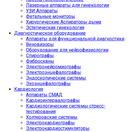
Лазерные аппараты для гинекологии
УЗИ Аппараты
Фетальные мониторы
Хирургические Аспираторы дыма
Эстетическая гинекология
Диагностическое оборудование
Аппараты для функциональной диагностики
Веновизоры
Оборудование для нейрофизиологии
Спирографы
Фибросканы
Электронейромиографы
Электроэнцефалографы
Эндоскопические системы
Эхоэнцефалографы
Кардиология
Аппараты СМАД
Кардиоинтервалографы
Кардиологические системы стресс-
тестирования
Холтеровские системы
Электрокардиографы
Электрокардиостимуляторы