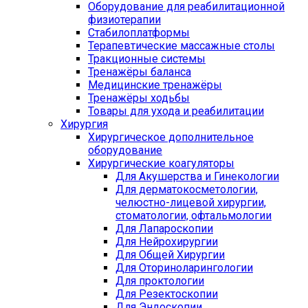
Оборудование для реабилитационной
физиотерапии
Стабилоплатформы
Терапевтические массажные столы
Тракционные системы
Тренажёры баланса
Медицинские тренажёры
Тренажёры ходьбы
Товары для ухода и реабилитации
Хирургия
Хирургическое дополнительное
оборудование
Хирургические коагуляторы
Для Акушерства и Гинекологии
Для дерматокосметологии,
челюстно-лицевой хирургии,
стоматологии, офтальмологии
Для Лапароскопии
Для Нейрохирургии
Для Общей Хирургии
Для Оториноларингологии
Для проктологии
Для Резектоскопии
Для Эндоскопии