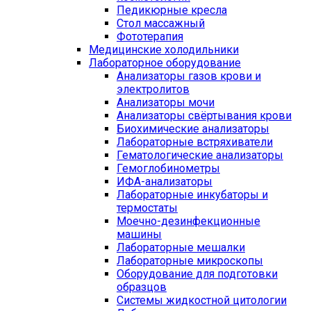
Педикюрные кресла
Стол массажный
Фототерапия
Медицинские холодильники
Лабораторное оборудование
Анализаторы газов крови и
электролитов
Анализаторы мочи
Анализаторы свёртывания крови
Биохимические анализаторы
Лабораторные встряхиватели
Гематологические анализаторы
Гемоглобинометры
ИФА-анализаторы
Лабораторные инкубаторы и
термостаты
Моечно-дезинфекционные
машины
Лабораторные мешалки
Лабораторные микроскопы
Оборудование для подготовки
образцов
Системы жидкостной цитологии