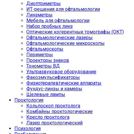
Диоптриметры
ИТ-решения для офтальмологии
Линзметры
Мебель для офтальмологии
Набор пробных линз
Оптические когерентные томографы (ОКТ)
Офтальмологические лазеры
Офтальмологические микроскопы
Офтальмоскопы
Периметры
Проекторы знаков
Тонометры ВД
Ультразвуковое оборудование
Факоэмульсификаторы
Физиотерапевтические аппараты
Фундус-линзы и камеры
Щелевые лампы
Проктология
Кольпоскоп проктолога
Комбайны проктологические
Кресло проктолога
Лазер проктологический
Психология