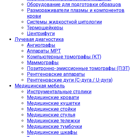
Оборудование для подготовки образцов
Размораживатели плазмы и компонентов
крови
Системы жидкостной цитологии
Термошейкеры
Центрифуги
Лучевая диагностика
Ангиографы
Аппараты МРТ
Компьютерные томографы (КТ)
Маммографы
Позитронно-эмиссионные томографы (ПЭТ)
Рентгеновские аппараты
Рентгеновские дуги (С-дуга / U-дуга)
Медицинская мебель
Инструментальные столики
Медицинские кровати
Медицинские кушетки
Медицинские стойки
Медицинские стулья
Медицинские тележки
Медицинские тумбочки
Медицинские шкафы