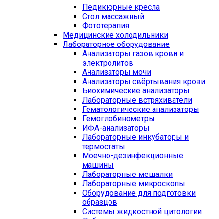
Педикюрные кресла
Стол массажный
Фототерапия
Медицинские холодильники
Лабораторное оборудование
Анализаторы газов крови и
электролитов
Анализаторы мочи
Анализаторы свёртывания крови
Биохимические анализаторы
Лабораторные встряхиватели
Гематологические анализаторы
Гемоглобинометры
ИФА-анализаторы
Лабораторные инкубаторы и
термостаты
Моечно-дезинфекционные
машины
Лабораторные мешалки
Лабораторные микроскопы
Оборудование для подготовки
образцов
Системы жидкостной цитологии