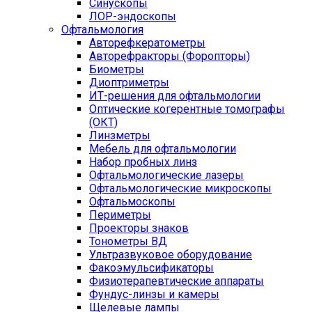
Синускопы
ЛОР-эндоскопы
Офтальмология
Авторефкератометры
Авторефракторы (Форопторы)
Биометры
Диоптриметры
ИТ-решения для офтальмологии
Оптические когерентные томографы
(ОКТ)
Линзметры
Мебель для офтальмологии
Набор пробных линз
Офтальмологические лазеры
Офтальмологические микроскопы
Офтальмоскопы
Периметры
Проекторы знаков
Тонометры ВД
Ультразвуковое оборудование
Факоэмульсификаторы
Физиотерапевтические аппараты
Фундус-линзы и камеры
Щелевые лампы