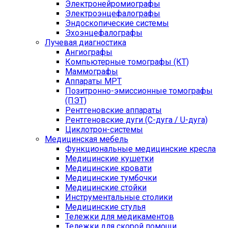
Электронейромиографы
Электроэнцефалографы
Эндоскопические системы
Эхоэнцефалографы
Лучевая диагностика
Ангиографы
Компьютерные томографы (КТ)
Маммографы
Аппараты МРТ
Позитронно-эмиссионные томографы
(ПЭТ)
Рентгеновские аппараты
Рентгеновские дуги (С-дуга / U-дуга)
Циклотрон-системы
Медицинская мебель
Функциональные медицинские кресла
Медицинские кушетки
Медицинские кровати
Медицинские тумбочки
Медицинские стойки
Инструментальные столики
Медицинские стулья
Тележки для медикаментов
Тележки для скорой помощи