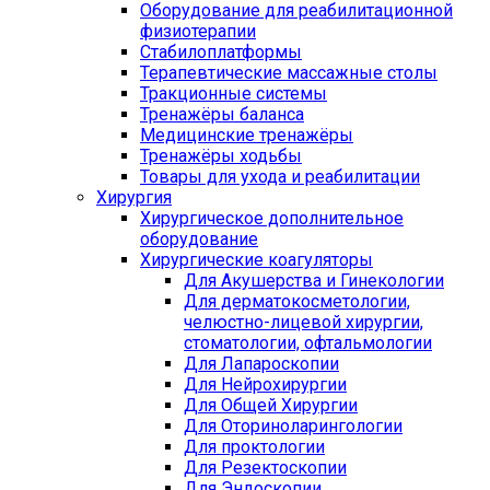
Оборудование для реабилитационной
физиотерапии
Стабилоплатформы
Терапевтические массажные столы
Тракционные системы
Тренажёры баланса
Медицинские тренажёры
Тренажёры ходьбы
Товары для ухода и реабилитации
Хирургия
Хирургическое дополнительное
оборудование
Хирургические коагуляторы
Для Акушерства и Гинекологии
Для дерматокосметологии,
челюстно-лицевой хирургии,
стоматологии, офтальмологии
Для Лапароскопии
Для Нейрохирургии
Для Общей Хирургии
Для Оториноларингологии
Для проктологии
Для Резектоскопии
Для Эндоскопии