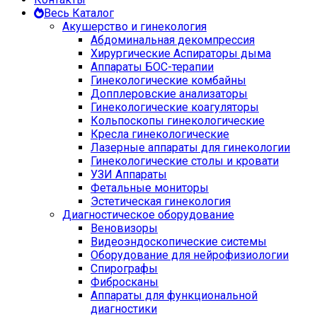
Весь Каталог
Акушерство и гинекология
Абдоминальная декомпрессия
Хирургические Аспираторы дыма
Аппараты БОС-терапии
Гинекологические комбайны
Допплеровские анализаторы
Гинекологические коагуляторы
Кольпоскопы гинекологические
Кресла гинекологические
Лазерные аппараты для гинекологии
Гинекологические столы и кровати
УЗИ Аппараты
Фетальные мониторы
Эстетическая гинекология
Диагностическое оборудование
Веновизоры
Видеоэндоскопические системы
Оборудование для нейрофизиологии
Спирографы
Фибросканы
Аппараты для функциональной
диагностики