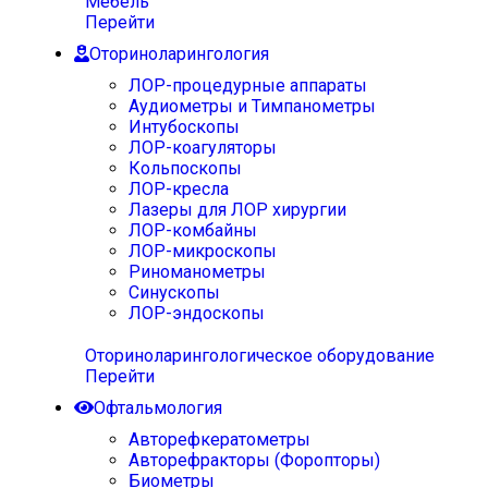
Мебель
Перейти
Оториноларингология
ЛОР-процедурные аппараты
Аудиометры и Тимпанометры
Интубоскопы
ЛОР-коагуляторы
Кольпоскопы
ЛОР-кресла
Лазеры для ЛОР хирургии
ЛОР-комбайны
ЛОР-микроскопы
Риноманометры
Синускопы
ЛОР-эндоскопы
Оториноларингологическое оборудование
Перейти
Офтальмология
Авторефкератометры
Авторефракторы (Форопторы)
Биометры