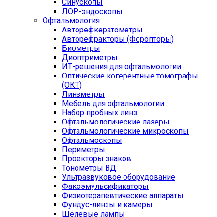
Синускопы
ЛОР-эндоскопы
Офтальмология
Авторефкератометры
Авторефракторы (Форопторы)
Биометры
Диоптриметры
ИТ-решения для офтальмологии
Оптические когерентные томографы
(ОКТ)
Линзметры
Мебель для офтальмологии
Набор пробных линз
Офтальмологические лазеры
Офтальмологические микроскопы
Офтальмоскопы
Периметры
Проекторы знаков
Тонометры ВД
Ультразвуковое оборудование
Факоэмульсификаторы
Физиотерапевтические аппараты
Фундус-линзы и камеры
Щелевые лампы