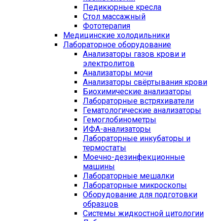
Педикюрные кресла
Стол массажный
Фототерапия
Медицинские холодильники
Лабораторное оборудование
Анализаторы газов крови и
электролитов
Анализаторы мочи
Анализаторы свёртывания крови
Биохимические анализаторы
Лабораторные встряхиватели
Гематологические анализаторы
Гемоглобинометры
ИФА-анализаторы
Лабораторные инкубаторы и
термостаты
Моечно-дезинфекционные
машины
Лабораторные мешалки
Лабораторные микроскопы
Оборудование для подготовки
образцов
Системы жидкостной цитологии