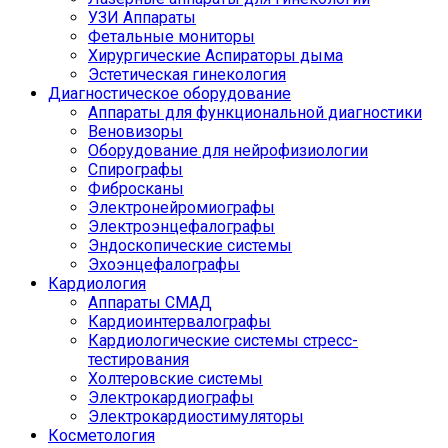
УЗИ Аппараты
Фетальные мониторы
Хирургические Аспираторы дыма
Эстетическая гинекология
Диагностическое оборудование
Аппараты для функциональной диагностики
Веновизоры
Оборудование для нейрофизиологии
Спирографы
Фибросканы
Электронейромиографы
Электроэнцефалографы
Эндоскопические системы
Эхоэнцефалографы
Кардиология
Аппараты СМАД
Кардиоинтервалографы
Кардиологические системы стресс-
тестирования
Холтеровские системы
Электрокардиографы
Электрокардиостимуляторы
Косметология