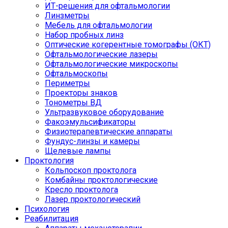
ИТ-решения для офтальмологии
Линзметры
Мебель для офтальмологии
Набор пробных линз
Оптические когерентные томографы (ОКТ)
Офтальмологические лазеры
Офтальмологические микроскопы
Офтальмоскопы
Периметры
Проекторы знаков
Тонометры ВД
Ультразвуковое оборудование
Факоэмульсификаторы
Физиотерапевтические аппараты
Фундус-линзы и камеры
Щелевые лампы
Проктология
Кольпоскоп проктолога
Комбайны проктологические
Кресло проктолога
Лазер проктологический
Психология
Реабилитация