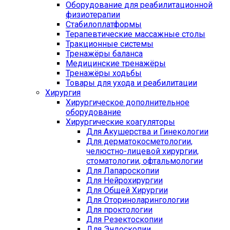
Оборудование для реабилитационной
физиотерапии
Стабилоплатформы
Терапевтические массажные столы
Тракционные системы
Тренажёры баланса
Медицинские тренажёры
Тренажёры ходьбы
Товары для ухода и реабилитации
Хирургия
Хирургическое дополнительное
оборудование
Хирургические коагуляторы
Для Акушерства и Гинекологии
Для дерматокосметологии,
челюстно-лицевой хирургии,
стоматологии, офтальмологии
Для Лапароскопии
Для Нейрохирургии
Для Общей Хирургии
Для Оториноларингологии
Для проктологии
Для Резектоскопии
Для Эндоскопии