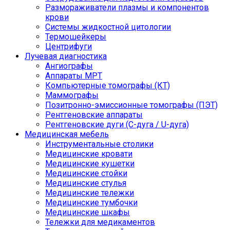
Размораживатели плазмы и компонентов
крови
Системы жидкостной цитологии
Термошейкеры
Центрифуги
Лучевая диагностика
Ангиографы
Аппараты МРТ
Компьютерные томографы (КТ)
Маммографы
Позитронно-эмиссионные томографы (ПЭТ)
Рентгеновские аппараты
Рентгеновские дуги (С-дуга / U-дуга)
Медицинская мебель
Инструментальные столики
Медицинские кровати
Медицинские кушетки
Медицинские стойки
Медицинские стулья
Медицинские тележки
Медицинские тумбочки
Медицинские шкафы
Тележки для медикаментов