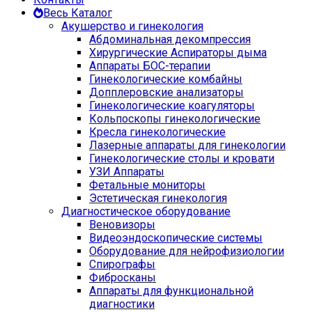
Весь Каталог
Акушерство и гинекология
Абдоминальная декомпрессия
Хирургические Аспираторы дыма
Аппараты БОС-терапии
Гинекологические комбайны
Допплеровские анализаторы
Гинекологические коагуляторы
Кольпоскопы гинекологические
Кресла гинекологические
Лазерные аппараты для гинекологии
Гинекологические столы и кровати
УЗИ Аппараты
Фетальные мониторы
Эстетическая гинекология
Диагностическое оборудование
Веновизоры
Видеоэндоскопические системы
Оборудование для нейрофизиологии
Спирографы
Фибросканы
Аппараты для функциональной
диагностики