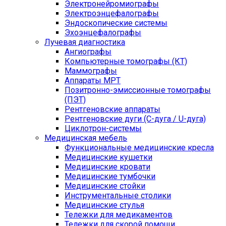
Электронейромиографы
Электроэнцефалографы
Эндоскопические системы
Эхоэнцефалографы
Лучевая диагностика
Ангиографы
Компьютерные томографы (КТ)
Маммографы
Аппараты МРТ
Позитронно-эмиссионные томографы
(ПЭТ)
Рентгеновские аппараты
Рентгеновские дуги (С-дуга / U-дуга)
Циклотрон-системы
Медицинская мебель
Функциональные медицинские кресла
Медицинские кушетки
Медицинские кровати
Медицинские тумбочки
Медицинские стойки
Инструментальные столики
Медицинские стулья
Тележки для медикаментов
Тележки для скорой помощи