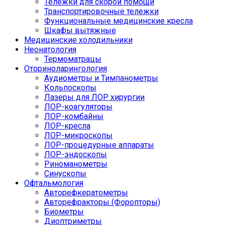
Тележки для скорой помощи
Транспортировочные тележки
Функциональные медицинские кресла
Шкафы вытяжные
Медицинские холодильники
Неонатология
Термоматрацы
Оториноларингология
Аудиометры и Тимпанометры
Кольпоскопы
Лазеры для ЛОР хирургии
ЛОР-коагуляторы
ЛОР-комбайны
ЛОР-кресла
ЛОР-микроскопы
ЛОР-процедурные аппараты
ЛОР-эндоскопы
Риноманометры
Синускопы
Офтальмология
Авторефкератометры
Авторефракторы (Форопторы)
Биометры
Диоптриметры