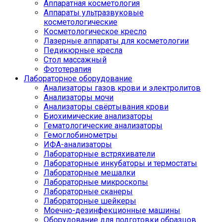
Аппаратная косметология
Аппараты ультразвуковые
косметологические
Косметологическое кресло
Лазерные аппараты для косметологии
Педикюрные кресла
Стол массажный
Фототерапия
Лабораторное оборудование
Анализаторы газов крови и электролитов
Анализаторы мочи
Анализаторы свёртывания крови
Биохимические анализаторы
Гематологические анализаторы
Гемоглобинометры
ИФА-анализаторы
Лабораторные встряхиватели
Лабораторные инкубаторы и термостаты
Лабораторные мешалки
Лабораторные микроскопы
Лабораторные сканеры
Лабораторные шейкеры
Моечно-дезинфекционные машины
Оборудование для подготовки образцов