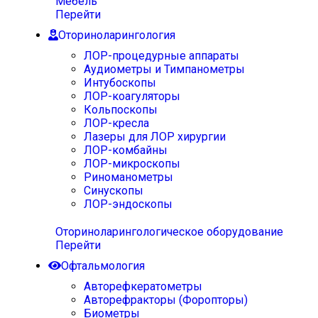
Мебель
Перейти
Оториноларингология
ЛОР-процедурные аппараты
Аудиометры и Тимпанометры
Интубоскопы
ЛОР-коагуляторы
Кольпоскопы
ЛОР-кресла
Лазеры для ЛОР хирургии
ЛОР-комбайны
ЛОР-микроскопы
Риноманометры
Синускопы
ЛОР-эндоскопы
Оториноларингологическое оборудование
Перейти
Офтальмология
Авторефкератометры
Авторефракторы (Форопторы)
Биометры