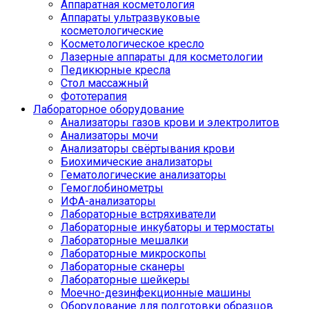
Аппаратная косметология
Аппараты ультразвуковые
косметологические
Косметологическое кресло
Лазерные аппараты для косметологии
Педикюрные кресла
Стол массажный
Фототерапия
Лабораторное оборудование
Анализаторы газов крови и электролитов
Анализаторы мочи
Анализаторы свёртывания крови
Биохимические анализаторы
Гематологические анализаторы
Гемоглобинометры
ИФА-анализаторы
Лабораторные встряхиватели
Лабораторные инкубаторы и термостаты
Лабораторные мешалки
Лабораторные микроскопы
Лабораторные сканеры
Лабораторные шейкеры
Моечно-дезинфекционные машины
Оборудование для подготовки образцов