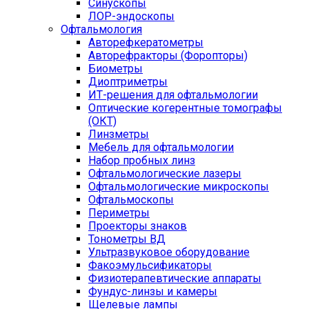
Синускопы
ЛОР-эндоскопы
Офтальмология
Авторефкератометры
Авторефракторы (Форопторы)
Биометры
Диоптриметры
ИТ-решения для офтальмологии
Оптические когерентные томографы
(ОКТ)
Линзметры
Мебель для офтальмологии
Набор пробных линз
Офтальмологические лазеры
Офтальмологические микроскопы
Офтальмоскопы
Периметры
Проекторы знаков
Тонометры ВД
Ультразвуковое оборудование
Факоэмульсификаторы
Физиотерапевтические аппараты
Фундус-линзы и камеры
Щелевые лампы