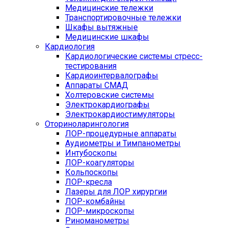
Медицинские тележки
Транспортировочные тележки
Шкафы вытяжные
Медицинские шкафы
Кардиология
Кардиологические системы стресс-
тестирования
Кардиоинтервалографы
Аппараты СМАД
Холтеровские системы
Электрокардиографы
Электрокардиостимуляторы
Оториноларингология
ЛОР-процедурные аппараты
Аудиометры и Тимпанометры
Интубоскопы
ЛОР-коагуляторы
Кольпоскопы
ЛОР-кресла
Лазеры для ЛОР хирургии
ЛОР-комбайны
ЛОР-микроскопы
Риноманометры