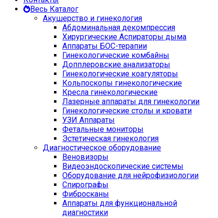
Весь Каталог
Акушерство и гинекология
Абдоминальная декомпрессия
Хирургические Аспираторы дыма
Аппараты БОС-терапии
Гинекологические комбайны
Допплеровские анализаторы
Гинекологические коагуляторы
Кольпоскопы гинекологические
Кресла гинекологические
Лазерные аппараты для гинекологии
Гинекологические столы и кровати
УЗИ Аппараты
Фетальные мониторы
Эстетическая гинекология
Диагностическое оборудование
Веновизоры
Видеоэндоскопические системы
Оборудование для нейрофизиологии
Спирографы
Фибросканы
Аппараты для функциональной
диагностики