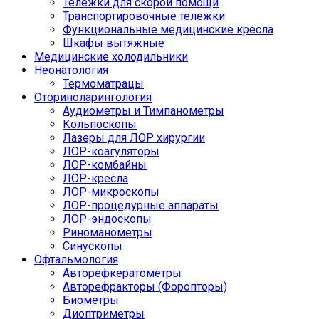
Тележки для скорой помощи
Транспортировочные тележки
Функциональные медицинские кресла
Шкафы вытяжные
Медицинские холодильники
Неонатология
Термоматрацы
Оториноларингология
Аудиометры и Тимпанометры
Кольпоскопы
Лазеры для ЛОР хирургии
ЛОР-коагуляторы
ЛОР-комбайны
ЛОР-кресла
ЛОР-микроскопы
ЛОР-процедурные аппараты
ЛОР-эндоскопы
Риноманометры
Синускопы
Офтальмология
Авторефкератометры
Авторефракторы (Форопторы)
Биометры
Диоптриметры