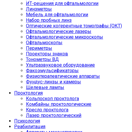
ИТ-решения для офтальмологии
Линзметры
Мебель для офтальмологии
Набор пробных линз
Оптические когерентные томографы (ОКТ)
Офтальмологические лазеры
Офтальмологические микроскопы
Офтальмоскопы
Периметры
Проекторы знаков
Тонометры ВД
Ультразвуковое оборудование
Факоэмульсификаторы
Физиотерапевтические аппараты
Фундус-линзы и камеры
Щелевые лампы
Проктология
Кольпоскоп проктолога
Комбайны проктологические
Кресло проктолога
Лазер проктологический
Психология
Реабилитация