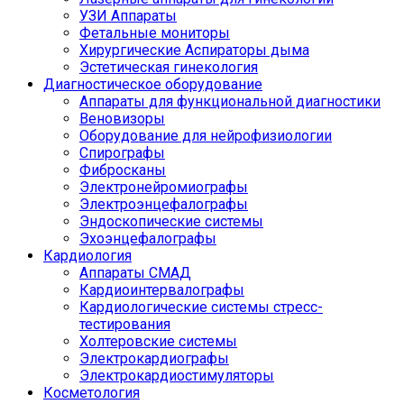
УЗИ Аппараты
Фетальные мониторы
Хирургические Аспираторы дыма
Эстетическая гинекология
Диагностическое оборудование
Аппараты для функциональной диагностики
Веновизоры
Оборудование для нейрофизиологии
Спирографы
Фибросканы
Электронейромиографы
Электроэнцефалографы
Эндоскопические системы
Эхоэнцефалографы
Кардиология
Аппараты СМАД
Кардиоинтервалографы
Кардиологические системы стресс-
тестирования
Холтеровские системы
Электрокардиографы
Электрокардиостимуляторы
Косметология