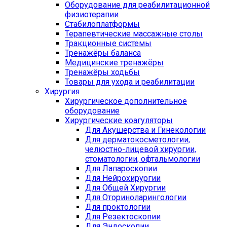
Оборудование для реабилитационной
физиотерапии
Стабилоплатформы
Терапевтические массажные столы
Тракционные системы
Тренажёры баланса
Медицинские тренажёры
Тренажёры ходьбы
Товары для ухода и реабилитации
Хирургия
Хирургическое дополнительное
оборудование
Хирургические коагуляторы
Для Акушерства и Гинекологии
Для дерматокосметологии,
челюстно-лицевой хирургии,
стоматологии, офтальмологии
Для Лапароскопии
Для Нейрохирургии
Для Общей Хирургии
Для Оториноларингологии
Для проктологии
Для Резектоскопии
Для Эндоскопии