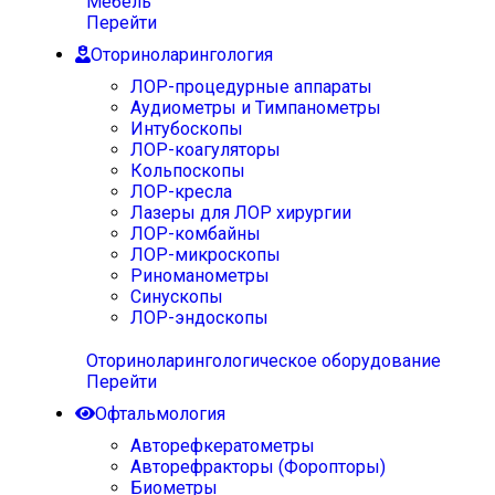
Мебель
Перейти
Оториноларингология
ЛОР-процедурные аппараты
Аудиометры и Тимпанометры
Интубоскопы
ЛОР-коагуляторы
Кольпоскопы
ЛОР-кресла
Лазеры для ЛОР хирургии
ЛОР-комбайны
ЛОР-микроскопы
Риноманометры
Синускопы
ЛОР-эндоскопы
Оториноларингологическое оборудование
Перейти
Офтальмология
Авторефкератометры
Авторефракторы (Форопторы)
Биометры