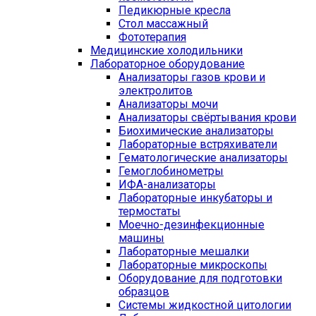
Педикюрные кресла
Стол массажный
Фототерапия
Медицинские холодильники
Лабораторное оборудование
Анализаторы газов крови и
электролитов
Анализаторы мочи
Анализаторы свёртывания крови
Биохимические анализаторы
Лабораторные встряхиватели
Гематологические анализаторы
Гемоглобинометры
ИФА-анализаторы
Лабораторные инкубаторы и
термостаты
Моечно-дезинфекционные
машины
Лабораторные мешалки
Лабораторные микроскопы
Оборудование для подготовки
образцов
Системы жидкостной цитологии