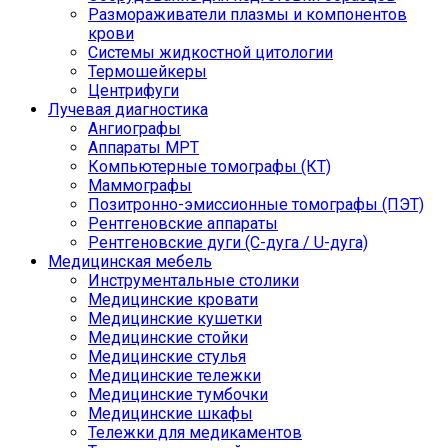
Размораживатели плазмы и компонентов
крови
Системы жидкостной цитологии
Термошейкеры
Центрифуги
Лучевая диагностика
Ангиографы
Аппараты МРТ
Компьютерные томографы (КТ)
Маммографы
Позитронно-эмиссионные томографы (ПЭТ)
Рентгеновские аппараты
Рентгеновские дуги (С-дуга / U-дуга)
Медицинская мебель
Инструментальные столики
Медицинские кровати
Медицинские кушетки
Медицинские стойки
Медицинские стулья
Медицинские тележки
Медицинские тумбочки
Медицинские шкафы
Тележки для медикаментов