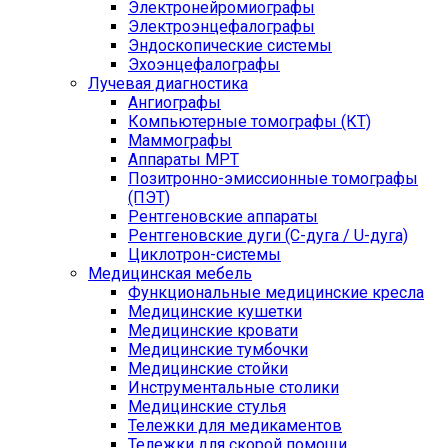
Электронейромиографы
Электроэнцефалографы
Эндоскопические системы
Эхоэнцефалографы
Лучевая диагностика
Ангиографы
Компьютерные томографы (КТ)
Маммографы
Аппараты МРТ
Позитронно-эмиссионные томографы
(ПЭТ)
Рентгеновские аппараты
Рентгеновские дуги (С-дуга / U-дуга)
Циклотрон-системы
Медицинская мебель
Функциональные медицинские кресла
Медицинские кушетки
Медицинские кровати
Медицинские тумбочки
Медицинские стойки
Инструментальные столики
Медицинские стулья
Тележки для медикаментов
Тележки для скорой помощи