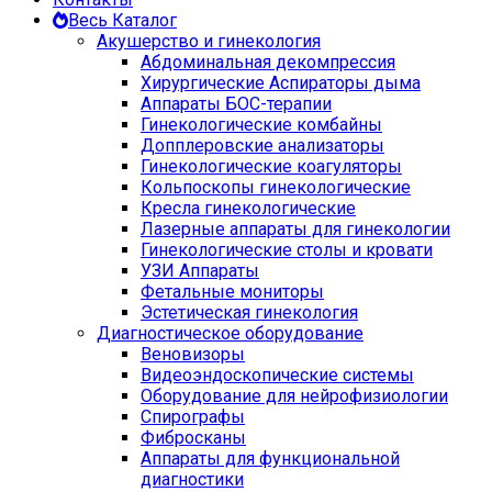
Весь Каталог
Акушерство и гинекология
Абдоминальная декомпрессия
Хирургические Аспираторы дыма
Аппараты БОС-терапии
Гинекологические комбайны
Допплеровские анализаторы
Гинекологические коагуляторы
Кольпоскопы гинекологические
Кресла гинекологические
Лазерные аппараты для гинекологии
Гинекологические столы и кровати
УЗИ Аппараты
Фетальные мониторы
Эстетическая гинекология
Диагностическое оборудование
Веновизоры
Видеоэндоскопические системы
Оборудование для нейрофизиологии
Спирографы
Фибросканы
Аппараты для функциональной
диагностики