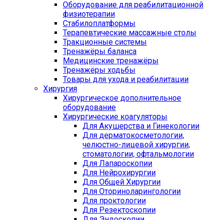
Оборудование для реабилитационной
физиотерапии
Стабилоплатформы
Терапевтические массажные столы
Тракционные системы
Тренажёры баланса
Медицинские тренажёры
Тренажёры ходьбы
Товары для ухода и реабилитации
Хирургия
Хирургическое дополнительное
оборудование
Хирургические коагуляторы
Для Акушерства и Гинекологии
Для дерматокосметологии,
челюстно-лицевой хирургии,
стоматологии, офтальмологии
Для Лапароскопии
Для Нейрохирургии
Для Общей Хирургии
Для Оториноларингологии
Для проктологии
Для Резектоскопии
Для Эндоскопии