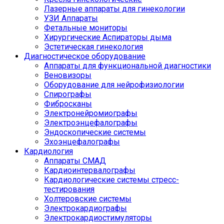
Лазерные аппараты для гинекологии
УЗИ Аппараты
Фетальные мониторы
Хирургические Аспираторы дыма
Эстетическая гинекология
Диагностическое оборудование
Аппараты для функциональной диагностики
Веновизоры
Оборудование для нейрофизиологии
Спирографы
Фибросканы
Электронейромиографы
Электроэнцефалографы
Эндоскопические системы
Эхоэнцефалографы
Кардиология
Аппараты СМАД
Кардиоинтервалографы
Кардиологические системы стресс-
тестирования
Холтеровские системы
Электрокардиографы
Электрокардиостимуляторы