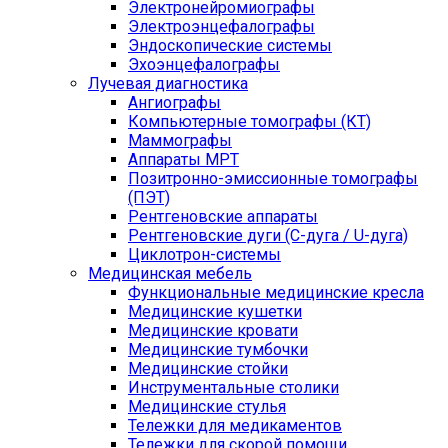
Электронейромиографы
Электроэнцефалографы
Эндоскопические системы
Эхоэнцефалографы
Лучевая диагностика
Ангиографы
Компьютерные томографы (КТ)
Маммографы
Аппараты МРТ
Позитронно-эмиссионные томографы
(ПЭТ)
Рентгеновские аппараты
Рентгеновские дуги (С-дуга / U-дуга)
Циклотрон-системы
Медицинская мебель
Функциональные медицинские кресла
Медицинские кушетки
Медицинские кровати
Медицинские тумбочки
Медицинские стойки
Инструментальные столики
Медицинские стулья
Тележки для медикаментов
Тележки для скорой помощи