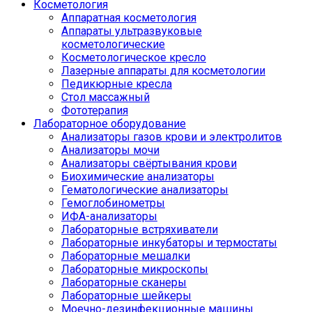
Косметология
Аппаратная косметология
Аппараты ультразвуковые
косметологические
Косметологическое кресло
Лазерные аппараты для косметологии
Педикюрные кресла
Стол массажный
Фототерапия
Лабораторное оборудование
Анализаторы газов крови и электролитов
Анализаторы мочи
Анализаторы свёртывания крови
Биохимические анализаторы
Гематологические анализаторы
Гемоглобинометры
ИФА-анализаторы
Лабораторные встряхиватели
Лабораторные инкубаторы и термостаты
Лабораторные мешалки
Лабораторные микроскопы
Лабораторные сканеры
Лабораторные шейкеры
Моечно-дезинфекционные машины