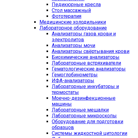
Педикюрные кресла
Стол массажный
Фототерапия
Медицинские холодильники
Лабораторное оборудование
Анализаторы газов крови и
электролитов
Анализаторы мочи
Анализаторы свёртывания крови
Биохимические анализаторы
Лабораторные встряхиватели
Гематологические анализаторы
Гемоглобинометры
ИФА-анализаторы
Лабораторные инкубаторы и
термостаты
Моечно-дезинфекционные
машины
Лабораторные мешалки
Лабораторные микроскопы
Оборудование для подготовки
образцов
Системы жидкостной цитологии