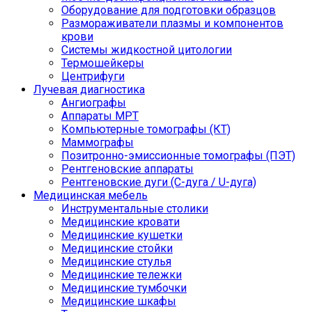
Оборудование для подготовки образцов
Размораживатели плазмы и компонентов
крови
Системы жидкостной цитологии
Термошейкеры
Центрифуги
Лучевая диагностика
Ангиографы
Аппараты МРТ
Компьютерные томографы (КТ)
Маммографы
Позитронно-эмиссионные томографы (ПЭТ)
Рентгеновские аппараты
Рентгеновские дуги (С-дуга / U-дуга)
Медицинская мебель
Инструментальные столики
Медицинские кровати
Медицинские кушетки
Медицинские стойки
Медицинские стулья
Медицинские тележки
Медицинские тумбочки
Медицинские шкафы