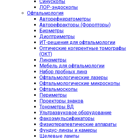
Синускопы
ЛОР-эндоскопы
Офтальмология
Авторефкератометры
Авторефракторы (Форопторы)
Биометры
Диоптриметры
ИТ-решения для офтальмологии
Оптические когерентные томографы
(ОКТ)
Линзметры
Мебель для офтальмологии
Набор пробных линз
Офтальмологические лазеры
Офтальмологические микроскопы
Офтальмоскопы
Периметры
Проекторы знаков
Тонометры ВД
Ультразвуковое оборудование
Факоэмульсификаторы
Физиотерапевтические аппараты
Фундус-линзы и камеры
Щелевые лампы