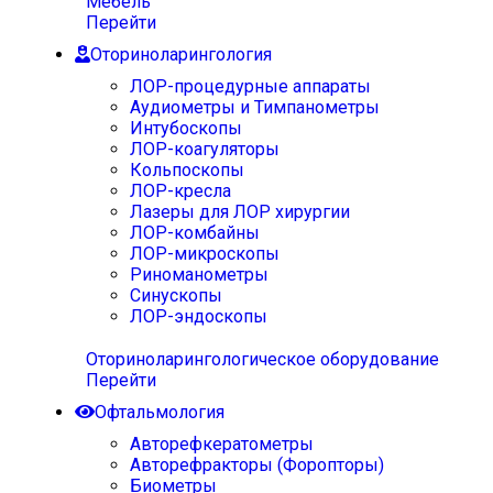
Мебель
Перейти
Оториноларингология
ЛОР-процедурные аппараты
Аудиометры и Тимпанометры
Интубоскопы
ЛОР-коагуляторы
Кольпоскопы
ЛОР-кресла
Лазеры для ЛОР хирургии
ЛОР-комбайны
ЛОР-микроскопы
Риноманометры
Синускопы
ЛОР-эндоскопы
Оториноларингологическое оборудование
Перейти
Офтальмология
Авторефкератометры
Авторефракторы (Форопторы)
Биометры