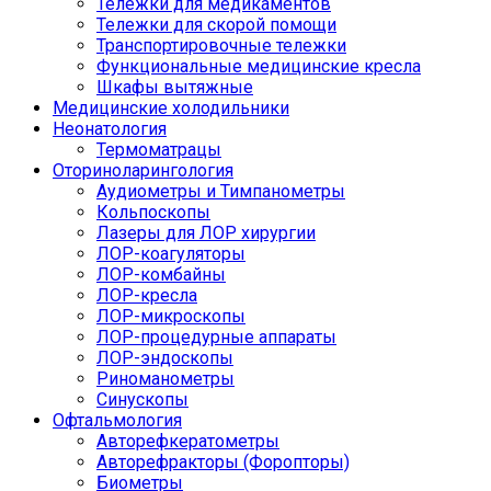
Тележки для медикаментов
Тележки для скорой помощи
Транспортировочные тележки
Функциональные медицинские кресла
Шкафы вытяжные
Медицинские холодильники
Неонатология
Термоматрацы
Оториноларингология
Аудиометры и Тимпанометры
Кольпоскопы
Лазеры для ЛОР хирургии
ЛОР-коагуляторы
ЛОР-комбайны
ЛОР-кресла
ЛОР-микроскопы
ЛОР-процедурные аппараты
ЛОР-эндоскопы
Риноманометры
Синускопы
Офтальмология
Авторефкератометры
Авторефракторы (Форопторы)
Биометры