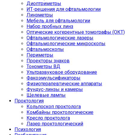
Диоптриметры
ИТ-решения для офтальмологии
Линзметры
Мебель для офтальмологии
Набор пробных линз
Оптические когерентные томографы (ОКТ)
Офтальмологические лазеры
Офтальмологические микроскопы
Офтальмоскопы
Периметры
Проекторы знаков
Тонометры ВД
Ультразвуковое оборудование
Факоэмульсификаторы
Физиотерапевтические аппараты
Фундус-линзы и камеры
Щелевые лампы
Проктология
Кольпоскоп проктолога
Комбайны проктологические
Кресло проктолога
Лазер проктологический
Психология