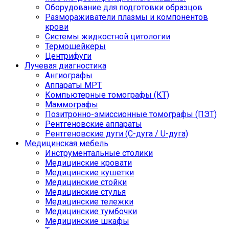
Оборудование для подготовки образцов
Размораживатели плазмы и компонентов
крови
Системы жидкостной цитологии
Термошейкеры
Центрифуги
Лучевая диагностика
Ангиографы
Аппараты МРТ
Компьютерные томографы (КТ)
Маммографы
Позитронно-эмиссионные томографы (ПЭТ)
Рентгеновские аппараты
Рентгеновские дуги (С-дуга / U-дуга)
Медицинская мебель
Инструментальные столики
Медицинские кровати
Медицинские кушетки
Медицинские стойки
Медицинские стулья
Медицинские тележки
Медицинские тумбочки
Медицинские шкафы