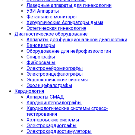
Лазерные аппараты для гинекологии
УЗИ Аппараты
Фетальные мониторы
Хирургические Аспираторы дыма
Эстетическая гинекология
Диагностическое оборудование
Аппараты для функциональной диагностики
Веновизоры
Оборудование для нейрофизиологии
Спирографы
Фибросканы
Электронейромиографы
Электроэнцефалографы
Эндоскопические системы
Эхоэнцефалографы
Кардиология
Аппараты СМАД
Кардиоинтервалографы
Кардиологические системы стресс-
тестирования
Холтеровские системы
Электрокардиографы
Электрокардиостимуляторы