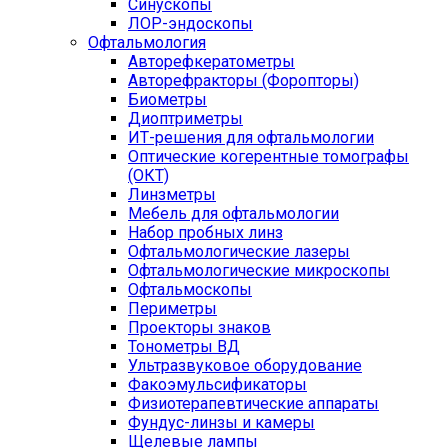
Синускопы
ЛОР-эндоскопы
Офтальмология
Авторефкератометры
Авторефракторы (Форопторы)
Биометры
Диоптриметры
ИТ-решения для офтальмологии
Оптические когерентные томографы
(ОКТ)
Линзметры
Мебель для офтальмологии
Набор пробных линз
Офтальмологические лазеры
Офтальмологические микроскопы
Офтальмоскопы
Периметры
Проекторы знаков
Тонометры ВД
Ультразвуковое оборудование
Факоэмульсификаторы
Физиотерапевтические аппараты
Фундус-линзы и камеры
Щелевые лампы