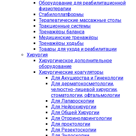
Оборудование для реабилитационной
физиотерапии
Стабилоплатформы
Терапевтические массажные столы
Тракционные системы
Тренажёры баланса
Медицинские тренажёры
Тренажёры ходьбы
Товары для ухода и реабилитации
Хирургия
Хирургическое дополнительное
оборудование
Хирургические коагуляторы
Для Акушерства и Гинекологии
Для дерматокосметологии,
челюстно-лицевой хирургии,
стоматологии, офтальмологии
Для Лапароскопии
Для Нейрохирургии
Для Общей Хирургии
Для Оториноларингологии
Для проктологии
Для Резектоскопии
Для Эндоскопии