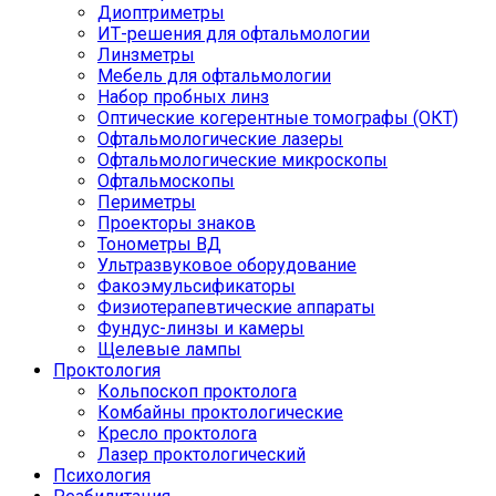
Диоптриметры
ИТ-решения для офтальмологии
Линзметры
Мебель для офтальмологии
Набор пробных линз
Оптические когерентные томографы (ОКТ)
Офтальмологические лазеры
Офтальмологические микроскопы
Офтальмоскопы
Периметры
Проекторы знаков
Тонометры ВД
Ультразвуковое оборудование
Факоэмульсификаторы
Физиотерапевтические аппараты
Фундус-линзы и камеры
Щелевые лампы
Проктология
Кольпоскоп проктолога
Комбайны проктологические
Кресло проктолога
Лазер проктологический
Психология