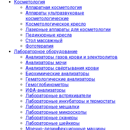
Косметология
Аппаратная косметология
Аппараты ультразвуковые
косметологические
Косметологическое кресло
Лазерные аппараты для косметологии
Педикюрные кресла
Стол массажный
Фототерапия
Лабораторное оборудование
Анализаторы газов крови и электролитов
Анализаторы мочи
Анализаторы свёртывания крови
Биохимические анализаторы
Гематологические анализаторы
Гемоглобинометры
ИФА-анализаторы
Лабораторные встряхиватели
Лабораторные инкубаторы и термостаты
Лабораторные мешалки
Лабораторные микроскопы
Лабораторные сканеры
Лабораторные шейкеры
Моечно-дезинфекционные машины