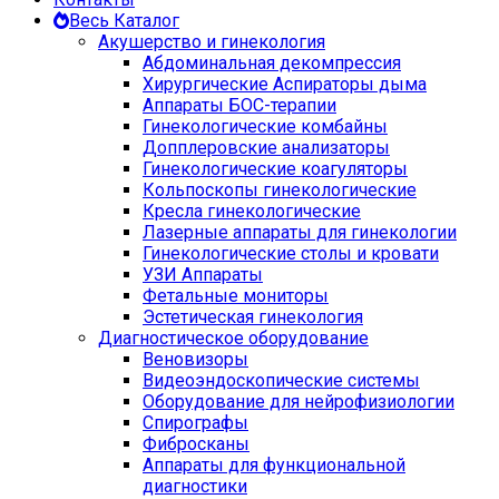
Весь Каталог
Акушерство и гинекология
Абдоминальная декомпрессия
Хирургические Аспираторы дыма
Аппараты БОС-терапии
Гинекологические комбайны
Допплеровские анализаторы
Гинекологические коагуляторы
Кольпоскопы гинекологические
Кресла гинекологические
Лазерные аппараты для гинекологии
Гинекологические столы и кровати
УЗИ Аппараты
Фетальные мониторы
Эстетическая гинекология
Диагностическое оборудование
Веновизоры
Видеоэндоскопические системы
Оборудование для нейрофизиологии
Спирографы
Фибросканы
Аппараты для функциональной
диагностики