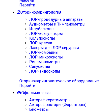
Мебель
Перейти
Оториноларингология
ЛОР-процедурные аппараты
Аудиометры и Тимпанометры
Интубоскопы
ЛОР-коагуляторы
Кольпоскопы
ЛОР-кресла
Лазеры для ЛОР хирургии
ЛОР-комбайны
ЛОР-микроскопы
Риноманометры
Синускопы
ЛОР-эндоскопы
Оториноларингологическое оборудование
Перейти
Офтальмология
Авторефкератометры
Авторефракторы (Форопторы)
Биометры