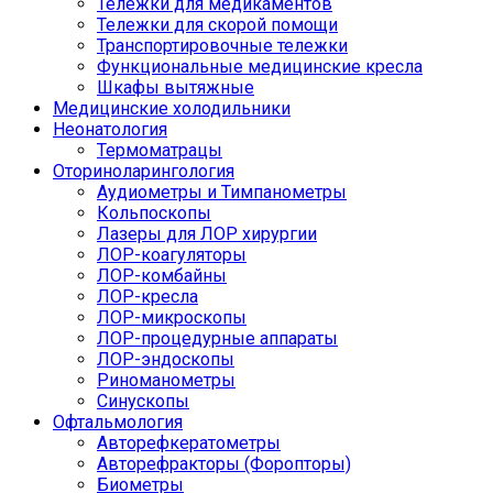
Тележки для медикаментов
Тележки для скорой помощи
Транспортировочные тележки
Функциональные медицинские кресла
Шкафы вытяжные
Медицинские холодильники
Неонатология
Термоматрацы
Оториноларингология
Аудиометры и Тимпанометры
Кольпоскопы
Лазеры для ЛОР хирургии
ЛОР-коагуляторы
ЛОР-комбайны
ЛОР-кресла
ЛОР-микроскопы
ЛОР-процедурные аппараты
ЛОР-эндоскопы
Риноманометры
Синускопы
Офтальмология
Авторефкератометры
Авторефракторы (Форопторы)
Биометры