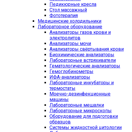
Педикюрные кресла
Стол массажный
Фототерапия
Медицинские холодильники
Лабораторное оборудование
Анализаторы газов крови и
электролитов
Анализаторы мочи
Анализаторы свёртывания крови
Биохимические анализаторы
Лабораторные встряхиватели
Гематологические анализаторы
Гемоглобинометры
ИФА-анализаторы
Лабораторные инкубаторы и
термостаты
Моечно-дезинфекционные
машины
Лабораторные мешалки
Лабораторные микроскопы
Оборудование для подготовки
образцов
Системы жидкостной цитологии