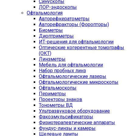
Синускопы
ЛОР-эндоскопы
Офтальмология
Авторефкератометры
Авторефракторы (Форопторы)
Биометры
Диоптриметры
ИТ-решения для офтальмологии
Оптические когерентные томографы
(ОКТ)
Линзметры
Мебель для офтальмологии
Набор пробных линз
Офтальмологические лазеры
Офтальмологические микроскопы
Офтальмоскопы
Периметры
Проекторы знаков
Тонометры ВД
Ультразвуковое оборудование
Факоэмульсификаторы
Физиотерапевтические аппараты
Фундус-линзы и камеры
Щелевые лампы