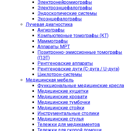
Электронейромиографы
Электроэнцефалографы
Эндоскопические системы
Эхоэнцефалографы
Лучевая диагностика
Ангиографы
Компьютерные томографы (КТ)
Маммографы
Аппараты МРТ
Позитронно-эмиссионные томографы
(ПЭТ)
Рентгеновские аппараты
Рентгеновские дуги (С-дуга / U-дуга)
Циклотрон-системы
Медицинская мебель
Функциональные медицинские кресла
Медицинские кушетки
Медицинские кровати
Медицинские тумбочки
Медицинские стойки
Инструментальные столики
Медицинские стулья
Тележки для медикаментов
Тележки для скорой помощи