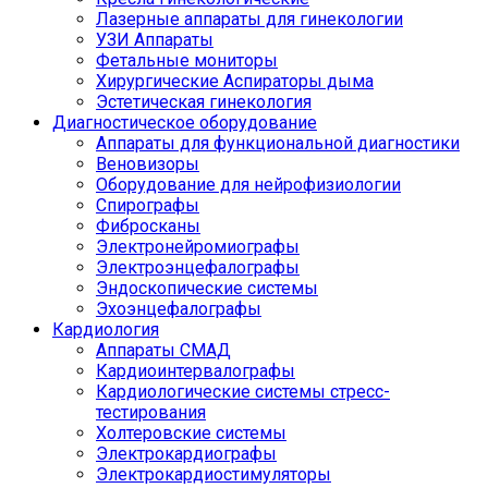
Лазерные аппараты для гинекологии
УЗИ Аппараты
Фетальные мониторы
Хирургические Аспираторы дыма
Эстетическая гинекология
Диагностическое оборудование
Аппараты для функциональной диагностики
Веновизоры
Оборудование для нейрофизиологии
Спирографы
Фибросканы
Электронейромиографы
Электроэнцефалографы
Эндоскопические системы
Эхоэнцефалографы
Кардиология
Аппараты СМАД
Кардиоинтервалографы
Кардиологические системы стресс-
тестирования
Холтеровские системы
Электрокардиографы
Электрокардиостимуляторы