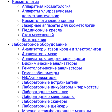
Косметология
Аппаратная косметология
Аппараты ультразвуковые
косметологические
Косметологическое кресло
Лазерные аппараты для косметологии
Педикюрные кресла
Стол массажный
Фототерапия
Лабораторное оборудование
Анализаторы газов крови и электролитов
Анализаторы мочи
Анализаторы свёртывания крови
Биохимические анализаторы
Гематологические анализаторы
Гемоглобинометры
ИФА-анализаторы
Лабораторные встряхиватели
Лабораторные инкубаторы и термостаты
Лабораторные мешалки
Лабораторные микроскопы
Лабораторные сканеры
Лабораторные шейкеры
Моечно-дезинфекционные машины