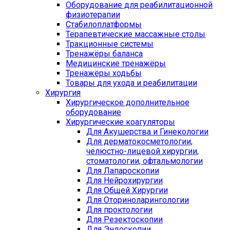
Оборудование для реабилитационной
физиотерапии
Стабилоплатформы
Терапевтические массажные столы
Тракционные системы
Тренажёры баланса
Медицинские тренажёры
Тренажёры ходьбы
Товары для ухода и реабилитации
Хирургия
Хирургическое дополнительное
оборудование
Хирургические коагуляторы
Для Акушерства и Гинекологии
Для дерматокосметологии,
челюстно-лицевой хирургии,
стоматологии, офтальмологии
Для Лапароскопии
Для Нейрохирургии
Для Общей Хирургии
Для Оториноларингологии
Для проктологии
Для Резектоскопии
Для Эндоскопии