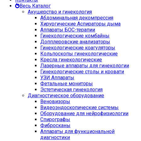
Весь Каталог
Акушерство и гинекология
Абдоминальная декомпрессия
Хирургические Аспираторы дыма
Аппараты БОС-терапии
Гинекологические комбайны
Допплеровские анализаторы
Гинекологические коагуляторы
Кольпоскопы гинекологические
Кресла гинекологические
Лазерные аппараты для гинекологии
Гинекологические столы и кровати
УЗИ Аппараты
Фетальные мониторы
Эстетическая гинекология
Диагностическое оборудование
Веновизоры
Видеоэндоскопические системы
Оборудование для нейрофизиологии
Спирографы
Фибросканы
Аппараты для функциональной
диагностики