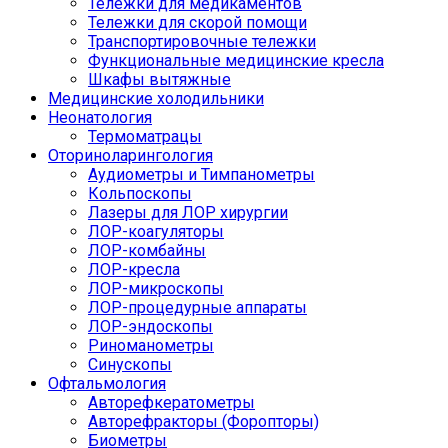
Тележки для медикаментов
Тележки для скорой помощи
Транспортировочные тележки
Функциональные медицинские кресла
Шкафы вытяжные
Медицинские холодильники
Неонатология
Термоматрацы
Оториноларингология
Аудиометры и Тимпанометры
Кольпоскопы
Лазеры для ЛОР хирургии
ЛОР-коагуляторы
ЛОР-комбайны
ЛОР-кресла
ЛОР-микроскопы
ЛОР-процедурные аппараты
ЛОР-эндоскопы
Риноманометры
Синускопы
Офтальмология
Авторефкератометры
Авторефракторы (Форопторы)
Биометры