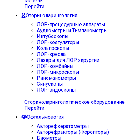
Мебель
Перейти
Оториноларингология
ЛОР-процедурные аппараты
Аудиометры и Тимпанометры
Интубоскопы
ЛОР-коагуляторы
Кольпоскопы
ЛОР-кресла
Лазеры для ЛОР хирургии
ЛОР-комбайны
ЛОР-микроскопы
Риноманометры
Синускопы
ЛОР-эндоскопы
Оториноларингологическое оборудование
Перейти
Офтальмология
Авторефкератометры
Авторефракторы (Форопторы)
Биометры