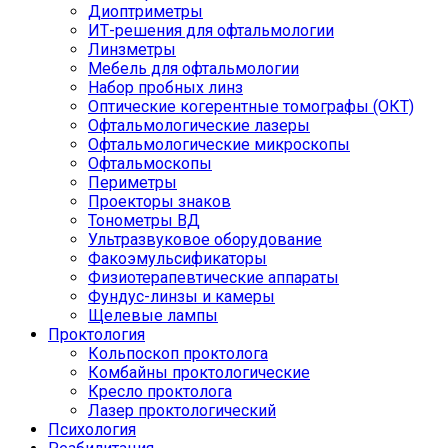
Диоптриметры
ИТ-решения для офтальмологии
Линзметры
Мебель для офтальмологии
Набор пробных линз
Оптические когерентные томографы (ОКТ)
Офтальмологические лазеры
Офтальмологические микроскопы
Офтальмоскопы
Периметры
Проекторы знаков
Тонометры ВД
Ультразвуковое оборудование
Факоэмульсификаторы
Физиотерапевтические аппараты
Фундус-линзы и камеры
Щелевые лампы
Проктология
Кольпоскоп проктолога
Комбайны проктологические
Кресло проктолога
Лазер проктологический
Психология