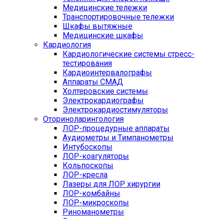
Медицинские тележки
Транспортировочные тележки
Шкафы вытяжные
Медицинские шкафы
Кардиология
Кардиологические системы стресс-
тестирования
Кардиоинтервалографы
Аппараты СМАД
Холтеровские системы
Электрокардиографы
Электрокардиостимуляторы
Оториноларингология
ЛОР-процедурные аппараты
Аудиометры и Тимпанометры
Интубоскопы
ЛОР-коагуляторы
Кольпоскопы
ЛОР-кресла
Лазеры для ЛОР хирургии
ЛОР-комбайны
ЛОР-микроскопы
Риноманометры