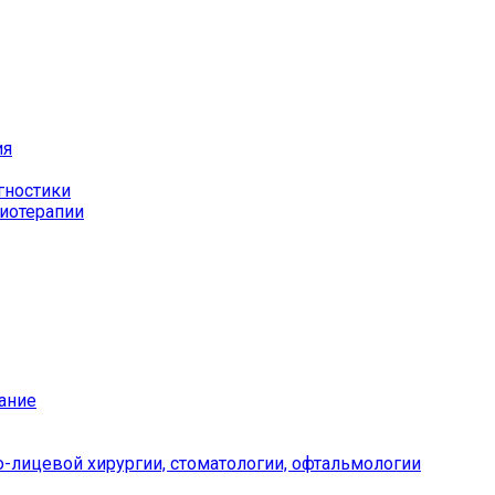
ия
гностики
иотерапии
ание
-лицевой хирургии, стоматологии, офтальмологии