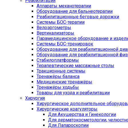
Реабилитация
Аппараты механотерапии
Оборудование для бальнеотерапии
Реабилитационные беговые дорожки
Системы БОС-терапии
Велоэргометры
Вертикализаторы
Парамедицинское оборудование и издел
Системы БОС-тренировок
Оборудование для реабилитационной диа
Оборудование для реабилитационной физ
Стабилоплатформы
Терапевтические массажные столы
Тракционные системы
Тренажёры баланса
Медицинские тренажёры
Тренажёры ходьбы
Товары для ухода и реабилитации
Хирургия
Хирургическое дополнительное оборудов
Хирургические коагуляторы
Для Акушерства и Гинекологии
Для дерматокосметологии, челюстно
Для Лапароскопии