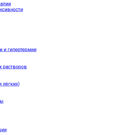
рапии
енсивности
и и гипертермии
х растворов
 лёгких)
ры
ции