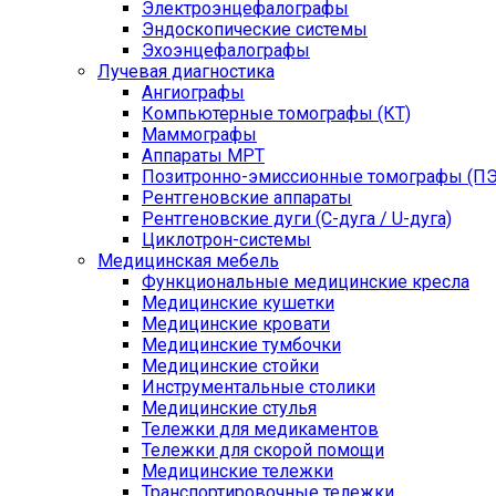
Электроэнцефалографы
Эндоскопические системы
Эхоэнцефалографы
Лучевая диагностика
Ангиографы
Компьютерные томографы (КТ)
Маммографы
Аппараты МРТ
Позитронно-эмиссионные томографы (ПЭ
Рентгеновские аппараты
Рентгеновские дуги (С-дуга / U-дуга)
Циклотрон-системы
Медицинская мебель
Функциональные медицинские кресла
Медицинские кушетки
Медицинские кровати
Медицинские тумбочки
Медицинские стойки
Инструментальные столики
Медицинские стулья
Тележки для медикаментов
Тележки для скорой помощи
Медицинские тележки
Транспортировочные тележки