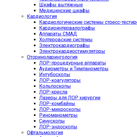
Шкафы вытяжные
Медицинские шкафы
Кардиология
Кардиологические системы стресс-тести
Кардиоинтервалографы
Аппараты СМАД
Холтеровские системы
Электрокардиографы
Электрокардиостимуляторы
Оториноларингология
ЛОР-процедурные аппараты
Аудиометры и Тимпанометры
Интубоскопы
ЛОР-коагуляторы
Кольпоскопы
ЛОР-кресла
Лазеры для ЛОР хирургии
ЛОР-комбайны
ЛОР-микроскопы
Риноманометры
Синускопы
ЛОР-эндоскопы
Офтальмология