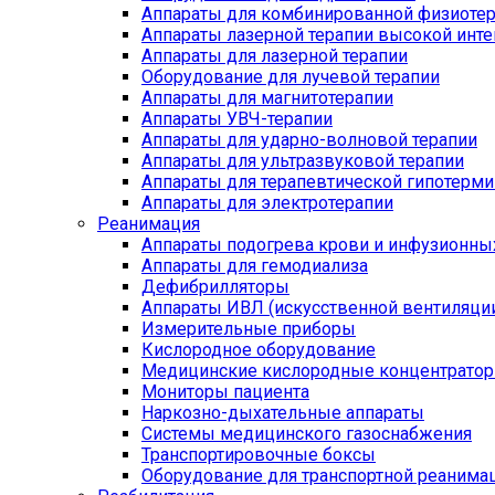
Аппараты для комбинированной физиоте
Аппараты лазерной терапии высокой инт
Аппараты для лазерной терапии
Оборудование для лучевой терапии
Аппараты для магнитотерапии
Аппараты УВЧ-терапии
Аппараты для ударно-волновой терапии
Аппараты для ультразвуковой терапии
Аппараты для терапевтической гипотерми
Аппараты для электротерапии
Реанимация
Аппараты подогрева крови и инфузионны
Аппараты для гемодиализа
Дефибрилляторы
Аппараты ИВЛ (искусственной вентиляции
Измерительные приборы
Кислородное оборудование
Медицинские кислородные концентрато
Мониторы пациента
Наркозно-дыхательные аппараты
Системы медицинского газоснабжения
Транспортировочные боксы
Оборудование для транспортной реанима