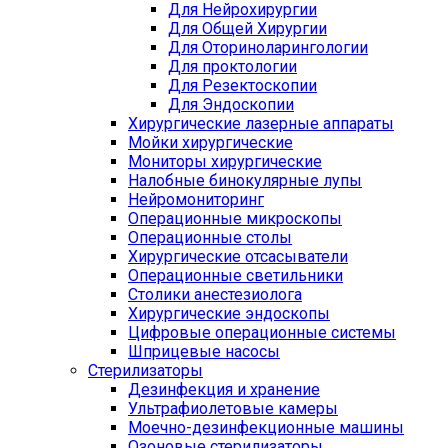
Для Нейрохирургии
Для Общей Хирургии
Для Оториноларингологии
Для проктологии
Для Резектоскопии
Для Эндоскопии
Хирургические лазерные аппараты
Мойки хирургические
Мониторы хирургические
Налобные бинокулярные лупы
Нейромониторинг
Операционные микроскопы
Операционные столы
Хирургические отсасыватели
Операционные светильники
Столики анестезиолога
Хирургические эндоскопы
Цифровые операционные системы
Шприцевые насосы
Стерилизаторы
Дезинфекция и хранение
Ультрафиолетовые камеры
Моечно-дезинфекционные машины
Озоновые стерилизаторы