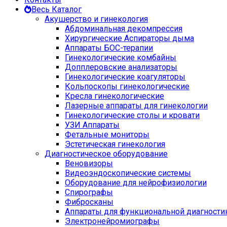
Весь Каталог
Акушерство и гинекология
Абдоминальная декомпрессия
Хирургические Аспираторы дыма
Аппараты БОС-терапии
Гинекологические комбайны
Допплеровские анализаторы
Гинекологические коагуляторы
Кольпоскопы гинекологические
Кресла гинекологические
Лазерные аппараты для гинекологии
Гинекологические столы и кровати
УЗИ Аппараты
Фетальные мониторы
Эстетическая гинекология
Диагностическое оборудование
Веновизоры
Видеоэндоскопические системы
Оборудование для нейрофизиологии
Спирографы
Фибросканы
Аппараты для функциональной диагности
Электронейромиографы