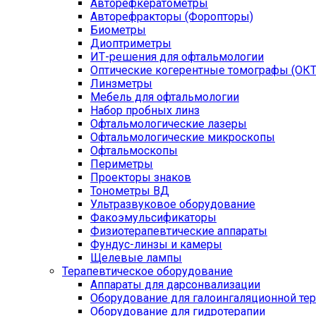
Авторефкератометры
Авторефракторы (Форопторы)
Биометры
Диоптриметры
ИТ-решения для офтальмологии
Оптические когерентные томографы (ОКТ
Линзметры
Мебель для офтальмологии
Набор пробных линз
Офтальмологические лазеры
Офтальмологические микроскопы
Офтальмоскопы
Периметры
Проекторы знаков
Тонометры ВД
Ультразвуковое оборудование
Факоэмульсификаторы
Физиотерапевтические аппараты
Фундус-линзы и камеры
Щелевые лампы
Терапевтическое оборудование
Аппараты для дарсонвализации
Оборудование для галоингаляционной те
Оборудование для гидротерапии