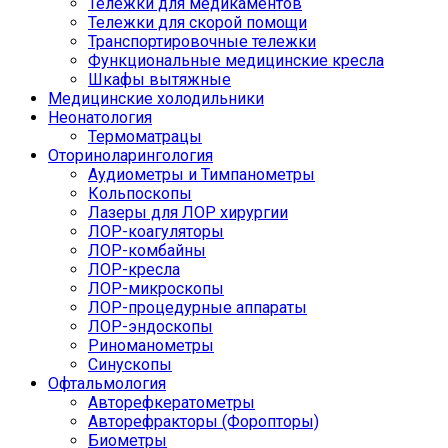
Тележки для медикаментов
Тележки для скорой помощи
Транспортировочные тележки
Функциональные медицинские кресла
Шкафы вытяжные
Медицинские холодильники
Неонатология
Термоматрацы
Оториноларингология
Аудиометры и Тимпанометры
Кольпоскопы
Лазеры для ЛОР хирургии
ЛОР-коагуляторы
ЛОР-комбайны
ЛОР-кресла
ЛОР-микроскопы
ЛОР-процедурные аппараты
ЛОР-эндоскопы
Риноманометры
Синускопы
Офтальмология
Авторефкератометры
Авторефракторы (Форопторы)
Биометры