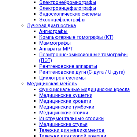
Электронейромиографы
Электроэнцефалографы
Эндоскопические системы
Эхоэнцефалографы
Лучевая диагностика
Ангиографы
Компьютерные томографы (КТ)
Маммографы
Аппараты МРТ
Позитронно-эмиссионные томографы
(ПЭТ)
Рентгеновские аппараты
Рентгеновские дуги (С-дуга / U-дуга)
Циклотрон-системы
Медицинская мебель
Функциональные медицинские кресла
Медицинские кушетки
Медицинские кровати
Медицинские тумбочки
Медицинские стойки
Инструментальные столики
Медицинские стулья
Тележки для медикаментов
Тележки для скорой помощи