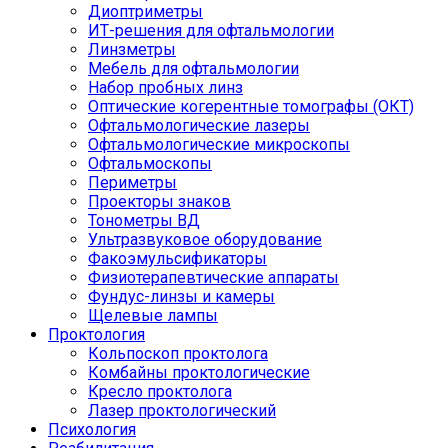
Диоптриметры
ИТ-решения для офтальмологии
Линзметры
Мебель для офтальмологии
Набор пробных линз
Оптические когерентные томографы (ОКТ)
Офтальмологические лазеры
Офтальмологические микроскопы
Офтальмоскопы
Периметры
Проекторы знаков
Тонометры ВД
Ультразвуковое оборудование
Факоэмульсификаторы
Физиотерапевтические аппараты
Фундус-линзы и камеры
Щелевые лампы
Проктология
Кольпоскоп проктолога
Комбайны проктологические
Кресло проктолога
Лазер проктологический
Психология