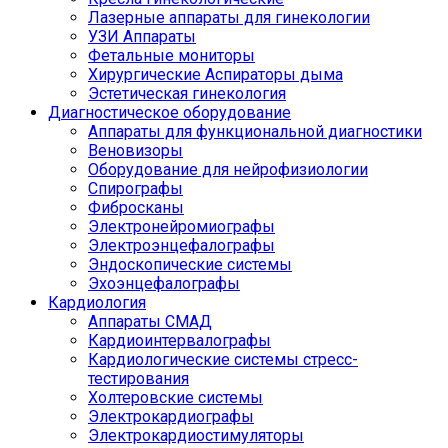
Лазерные аппараты для гинекологии
УЗИ Аппараты
Фетальные мониторы
Хирургические Аспираторы дыма
Эстетическая гинекология
Диагностическое оборудование
Аппараты для функциональной диагностики
Веновизоры
Оборудование для нейрофизиологии
Спирографы
Фибросканы
Электронейромиографы
Электроэнцефалографы
Эндоскопические системы
Эхоэнцефалографы
Кардиология
Аппараты СМАД
Кардиоинтервалографы
Кардиологические системы стресс-
тестирования
Холтеровские системы
Электрокардиографы
Электрокардиостимуляторы