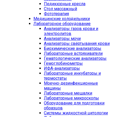
Педикюрные кресла
Стол массажный
Фототерапия
Медицинские холодильники
Лабораторное оборудование
Анализаторы газов крови и
электролитов
Анализаторы мочи
Анализаторы свёртывания крови
Биохимические анализаторы
Лабораторные встряхиватели
Гематологические анализаторы
Гемоглобинометры
ИФА-анализаторы
Лабораторные инкубаторы и
термостаты
Моечно-дезинфекционные
машины
Лабораторные мешалки
Лабораторные микроскопы
Оборудование для подготовки
образцов
Системы жидкостной цитологии