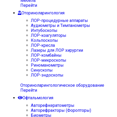
Мебель
Перейти
Оториноларингология
ЛОР-процедурные аппараты
Аудиометры и Тимпанометры
Интубоскопы
ЛОР-коагуляторы
Кольпоскопы
ЛОР-кресла
Лазеры для ЛОР хирургии
ЛОР-комбайны
ЛОР-микроскопы
Риноманометры
Синускопы
ЛОР-эндоскопы
Оториноларингологическое оборудование
Перейти
Офтальмология
Авторефкератометры
Авторефракторы (Форопторы)
Биометры