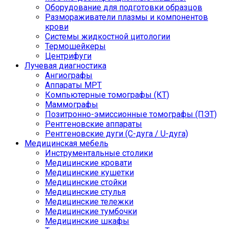
Оборудование для подготовки образцов
Размораживатели плазмы и компонентов
крови
Системы жидкостной цитологии
Термошейкеры
Центрифуги
Лучевая диагностика
Ангиографы
Аппараты МРТ
Компьютерные томографы (КТ)
Маммографы
Позитронно-эмиссионные томографы (ПЭТ)
Рентгеновские аппараты
Рентгеновские дуги (С-дуга / U-дуга)
Медицинская мебель
Инструментальные столики
Медицинские кровати
Медицинские кушетки
Медицинские стойки
Медицинские стулья
Медицинские тележки
Медицинские тумбочки
Медицинские шкафы