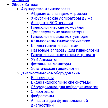
Весь Каталог
Акушерство и гинекология
Абдоминальная декомпрессия
Хирургические Аспираторы дыма
Аппараты БОС-терапии
Гинекологические комбайны
Допплеровские анализаторы
Гинекологические коагуляторы
Кольпоскопы гинекологические
Кресла гинекологические
Лазерные аппараты для гинекологии
Гинекологические столы и кровати
УЗИ Аппараты
Фетальные мониторы
Эстетическая гинекология
Диагностическое оборудование
Веновизоры
Видеоэндоскопические системы
Оборудование для нейрофизиологии
Спирографы
Фибросканы
Аппараты для функциональной
диагностики