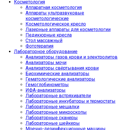
Косметология
Аппаратная косметология
Аппараты ультразвуковые
косметологические
Косметологическое кресло
Лазерные аппараты для косметологии
Педикюрные кресла
Стол массажный
Фототерапия
Лабораторное оборудование
Анализаторы газов крови и электролитов
Анализаторы мочи
Анализаторы свёртывания крови
Биохимические анализаторы
Гематологические анализаторы
Гемоглобинометры
ИФА-анализаторы
Лабораторные встряхиватели
Лабораторные инкубаторы и термостаты
Лабораторные мешалки
Лабораторные микроскопы
Лабораторные сканеры
Лабораторные шейкеры
Моечно-дезинфекционные машины