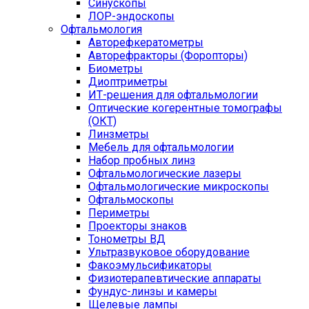
Синускопы
ЛОР-эндоскопы
Офтальмология
Авторефкератометры
Авторефракторы (Форопторы)
Биометры
Диоптриметры
ИТ-решения для офтальмологии
Оптические когерентные томографы
(ОКТ)
Линзметры
Мебель для офтальмологии
Набор пробных линз
Офтальмологические лазеры
Офтальмологические микроскопы
Офтальмоскопы
Периметры
Проекторы знаков
Тонометры ВД
Ультразвуковое оборудование
Факоэмульсификаторы
Физиотерапевтические аппараты
Фундус-линзы и камеры
Щелевые лампы