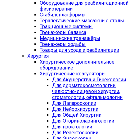
Оборудование для реабилитационной
физиотерапии
Стабилоплатформы
Терапевтические массажные столы
Тракционные системы
Тренажёры баланса
Медицинские тренажёры
Тренажёры ходьбы
Товары для ухода и реабилитации
Хирургия
Хирургическое дополнительное
оборудование
Хирургические коагуляторы
Для Акушерства и Гинекологии
Для дерматокосметологии,
челюстно-лицевой хирургии,
стоматологии, офтальмологии
Для Лапароскопии
Для Нейрохирургии
Для Общей Хирургии
Для Оториноларингологии
Для проктологии
Для Резектоскопии
Для Эндоскопии