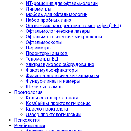
ИТ-решения для офтальмологии
Линзметры
Мебель для офтальмологии
Набор пробных линз
Оптические когерентные томографы (ОКТ)
Офтальмологические лазеры
Офтальмологические микроскопы
Офтальмоскопы
Периметры
Проекторы знаков
Тонометры ВД
Ультразвуковое оборудование
Факоэмульсификаторы
Физиотерапевтические аппараты
Фундус-линзы и камеры
Щелевые лампы
Проктология
Кольпоскоп проктолога
Комбайны проктологические
Кресло проктолога
Лазер проктологический
Психология
Реабилитация