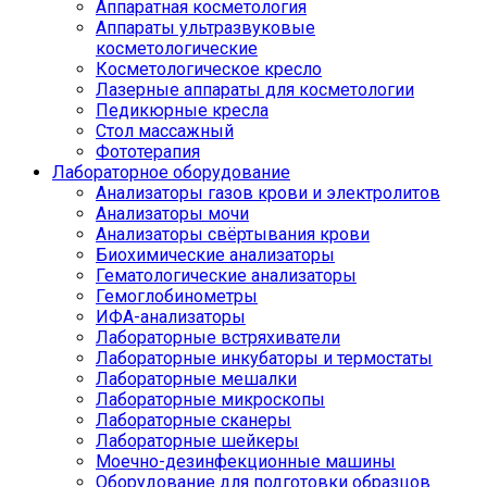
Аппаратная косметология
Аппараты ультразвуковые
косметологические
Косметологическое кресло
Лазерные аппараты для косметологии
Педикюрные кресла
Стол массажный
Фототерапия
Лабораторное оборудование
Анализаторы газов крови и электролитов
Анализаторы мочи
Анализаторы свёртывания крови
Биохимические анализаторы
Гематологические анализаторы
Гемоглобинометры
ИФА-анализаторы
Лабораторные встряхиватели
Лабораторные инкубаторы и термостаты
Лабораторные мешалки
Лабораторные микроскопы
Лабораторные сканеры
Лабораторные шейкеры
Моечно-дезинфекционные машины
Оборудование для подготовки образцов