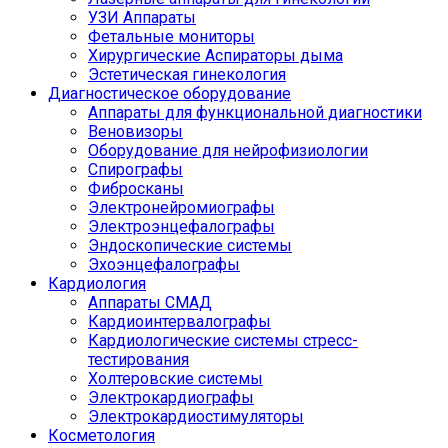
УЗИ Аппараты
Фетальные мониторы
Хирургические Аспираторы дыма
Эстетическая гинекология
Диагностическое оборудование
Аппараты для функциональной диагностики
Веновизоры
Оборудование для нейрофизиологии
Спирографы
Фибросканы
Электронейромиографы
Электроэнцефалографы
Эндоскопические системы
Эхоэнцефалографы
Кардиология
Аппараты СМАД
Кардиоинтервалографы
Кардиологические системы стресс-
тестирования
Холтеровские системы
Электрокардиографы
Электрокардиостимуляторы
Косметология