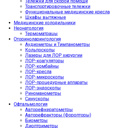
Тележки для скорой помощи
Транспортировочные тележки
Функциональные медицинские кресла
Шкафы вытяжные
Медицинские холодильники
Неонатология
Термоматрацы
Оториноларингология
Аудиометры и Тимпанометры
Кольпоскопы
Лазеры для ЛОР хирургии
ЛОР-коагуляторы
ЛОР-комбайны
ЛОР-кресла
ЛОР-микроскопы
ЛОР-процедурные аппараты
ЛОР-эндоскопы
Риноманометры
Синускопы
Офтальмология
Авторефкератометры
Авторефракторы (Форопторы)
Биометры
Диоптриметры