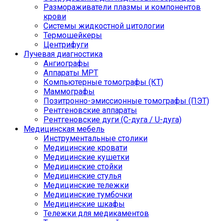
Размораживатели плазмы и компонентов
крови
Системы жидкостной цитологии
Термошейкеры
Центрифуги
Лучевая диагностика
Ангиографы
Аппараты МРТ
Компьютерные томографы (КТ)
Маммографы
Позитронно-эмиссионные томографы (ПЭТ)
Рентгеновские аппараты
Рентгеновские дуги (С-дуга / U-дуга)
Медицинская мебель
Инструментальные столики
Медицинские кровати
Медицинские кушетки
Медицинские стойки
Медицинские стулья
Медицинские тележки
Медицинские тумбочки
Медицинские шкафы
Тележки для медикаментов