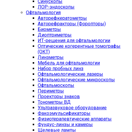
Синускопы
ЛОР-эндоскопы
Офтальмология
Авторефкератометры
Авторефракторы (Форопторы)
Биометры
Диоптриметры
ИТ-решения для офтальмологии
Оптические когерентные томографы
(ОКТ)
Линзметры
Мебель для офтальмологии
Набор пробных линз
Офтальмологические лазеры
Офтальмологические микроскопы
Офтальмоскопы
Периметры
Проекторы знаков
Тонометры ВД
Ультразвуковое оборудование
Факоэмульсификаторы
Физиотерапевтические аппараты
Фундус-линзы и камеры
Щелевые лампы