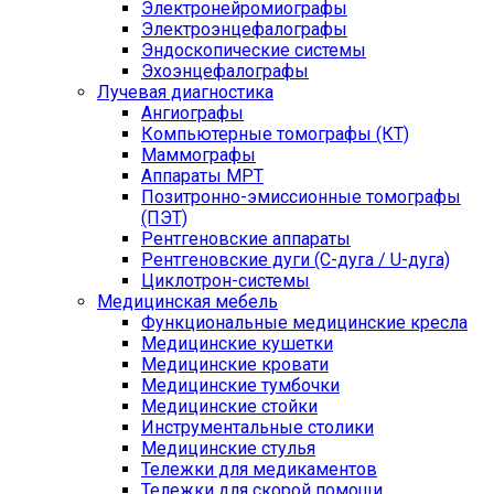
Электронейромиографы
Электроэнцефалографы
Эндоскопические системы
Эхоэнцефалографы
Лучевая диагностика
Ангиографы
Компьютерные томографы (КТ)
Маммографы
Аппараты МРТ
Позитронно-эмиссионные томографы
(ПЭТ)
Рентгеновские аппараты
Рентгеновские дуги (С-дуга / U-дуга)
Циклотрон-системы
Медицинская мебель
Функциональные медицинские кресла
Медицинские кушетки
Медицинские кровати
Медицинские тумбочки
Медицинские стойки
Инструментальные столики
Медицинские стулья
Тележки для медикаментов
Тележки для скорой помощи