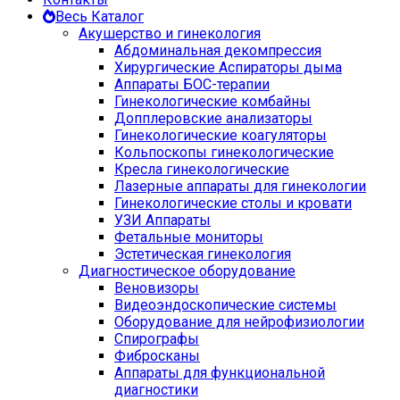
Весь Каталог
Акушерство и гинекология
Абдоминальная декомпрессия
Хирургические Аспираторы дыма
Аппараты БОС-терапии
Гинекологические комбайны
Допплеровские анализаторы
Гинекологические коагуляторы
Кольпоскопы гинекологические
Кресла гинекологические
Лазерные аппараты для гинекологии
Гинекологические столы и кровати
УЗИ Аппараты
Фетальные мониторы
Эстетическая гинекология
Диагностическое оборудование
Веновизоры
Видеоэндоскопические системы
Оборудование для нейрофизиологии
Спирографы
Фибросканы
Аппараты для функциональной
диагностики