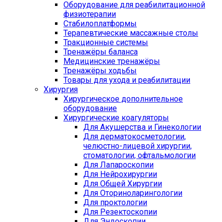
Оборудование для реабилитационной
физиотерапии
Стабилоплатформы
Терапевтические массажные столы
Тракционные системы
Тренажёры баланса
Медицинские тренажёры
Тренажёры ходьбы
Товары для ухода и реабилитации
Хирургия
Хирургическое дополнительное
оборудование
Хирургические коагуляторы
Для Акушерства и Гинекологии
Для дерматокосметологии,
челюстно-лицевой хирургии,
стоматологии, офтальмологии
Для Лапароскопии
Для Нейрохирургии
Для Общей Хирургии
Для Оториноларингологии
Для проктологии
Для Резектоскопии
Для Эндоскопии