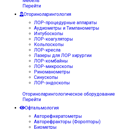
Мебель
Перейти
Оториноларингология
ЛОР-процедурные аппараты
Аудиометры и Тимпанометры
Интубоскопы
ЛОР-коагуляторы
Кольпоскопы
ЛОР-кресла
Лазеры для ЛОР хирургии
ЛОР-комбайны
ЛОР-микроскопы
Риноманометры
Синускопы
ЛОР-эндоскопы
Оториноларингологическое оборудование
Перейти
Офтальмология
Авторефкератометры
Авторефракторы (Форопторы)
Биометры