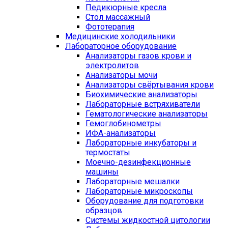
Педикюрные кресла
Стол массажный
Фототерапия
Медицинские холодильники
Лабораторное оборудование
Анализаторы газов крови и
электролитов
Анализаторы мочи
Анализаторы свёртывания крови
Биохимические анализаторы
Лабораторные встряхиватели
Гематологические анализаторы
Гемоглобинометры
ИФА-анализаторы
Лабораторные инкубаторы и
термостаты
Моечно-дезинфекционные
машины
Лабораторные мешалки
Лабораторные микроскопы
Оборудование для подготовки
образцов
Системы жидкостной цитологии