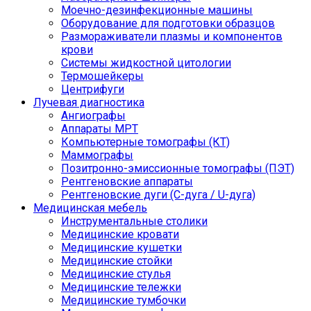
Моечно-дезинфекционные машины
Оборудование для подготовки образцов
Размораживатели плазмы и компонентов
крови
Системы жидкостной цитологии
Термошейкеры
Центрифуги
Лучевая диагностика
Ангиографы
Аппараты МРТ
Компьютерные томографы (КТ)
Маммографы
Позитронно-эмиссионные томографы (ПЭТ)
Рентгеновские аппараты
Рентгеновские дуги (С-дуга / U-дуга)
Медицинская мебель
Инструментальные столики
Медицинские кровати
Медицинские кушетки
Медицинские стойки
Медицинские стулья
Медицинские тележки
Медицинские тумбочки