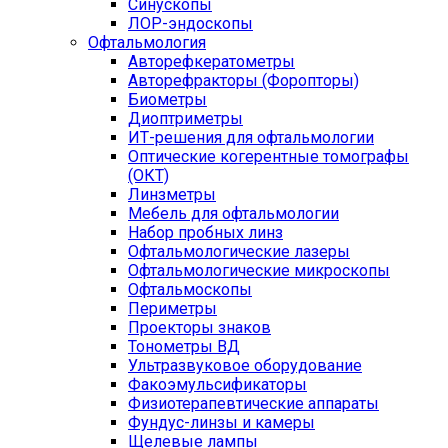
Синускопы
ЛОР-эндоскопы
Офтальмология
Авторефкератометры
Авторефракторы (Форопторы)
Биометры
Диоптриметры
ИТ-решения для офтальмологии
Оптические когерентные томографы
(ОКТ)
Линзметры
Мебель для офтальмологии
Набор пробных линз
Офтальмологические лазеры
Офтальмологические микроскопы
Офтальмоскопы
Периметры
Проекторы знаков
Тонометры ВД
Ультразвуковое оборудование
Факоэмульсификаторы
Физиотерапевтические аппараты
Фундус-линзы и камеры
Щелевые лампы