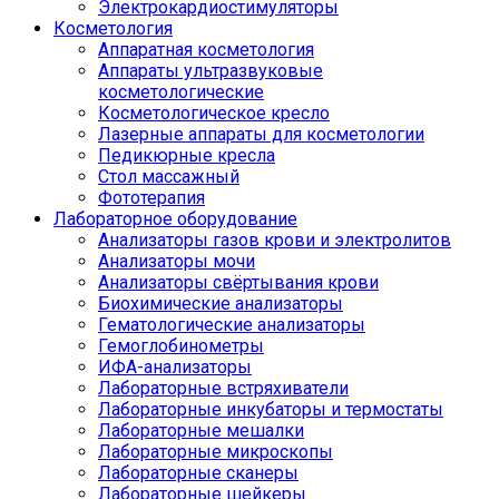
Электрокардиостимуляторы
Косметология
Аппаратная косметология
Аппараты ультразвуковые
косметологические
Косметологическое кресло
Лазерные аппараты для косметологии
Педикюрные кресла
Стол массажный
Фототерапия
Лабораторное оборудование
Анализаторы газов крови и электролитов
Анализаторы мочи
Анализаторы свёртывания крови
Биохимические анализаторы
Гематологические анализаторы
Гемоглобинометры
ИФА-анализаторы
Лабораторные встряхиватели
Лабораторные инкубаторы и термостаты
Лабораторные мешалки
Лабораторные микроскопы
Лабораторные сканеры
Лабораторные шейкеры