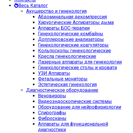
Весь Каталог
Акушерство и гинекология
Абдоминальная декомпрессия
Хирургические Аспираторы дыма
Аппараты БОС-терапии
Гинекологические комбайны
Допплеровские анализаторы
Гинекологические коагуляторы
Кольпоскопы гинекологические
Кресла гинекологические
Лазерные аппараты для гинекологии
Гинекологические столы и кровати
УЗИ Аппараты
Фетальные мониторы
Эстетическая гинекология
Диагностическое оборудование
Веновизоры
Видеоэндоскопические системы
Оборудование для нейрофизиологии
Спирографы
Фибросканы
Аппараты для функциональной
диагностики