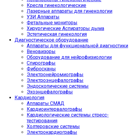
Кресла гинекологические
Лазерные аппараты для гинекологии
УЗИ Аппараты
Фетальные мониторы
Хирургические Аспираторы дыма
Эстетическая гинекология
Диагностическое оборудование
Аппараты для функциональной диагностики
Веновизоры
Оборудование для нейрофизиологии
Спирографы
Фибросканы
Электронейромиографы
Электроэнцефалографы
Эндоскопические системы
Эхоэнцефалографы
Кардиология
Аппараты СМАД
Кардиоинтервалографы
Кардиологические системы стресс-
тестирования
Холтеровские системы
Электрокардиографы