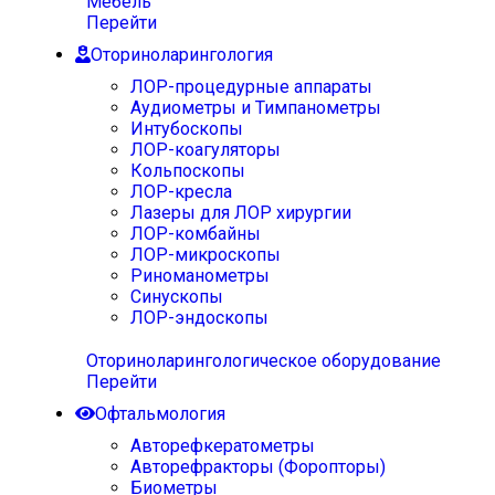
Мебель
Перейти
Оториноларингология
ЛОР-процедурные аппараты
Аудиометры и Тимпанометры
Интубоскопы
ЛОР-коагуляторы
Кольпоскопы
ЛОР-кресла
Лазеры для ЛОР хирургии
ЛОР-комбайны
ЛОР-микроскопы
Риноманометры
Синускопы
ЛОР-эндоскопы
Оториноларингологическое оборудование
Перейти
Офтальмология
Авторефкератометры
Авторефракторы (Форопторы)
Биометры