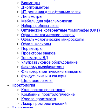
Биометры
Диоптриметры
ИТ-решения для офтальмологии
Линзметры
Мебель для офтальмологии
Набор пробных линз
Оптические когерентные томографы (ОКТ)
Офтальмологические лазеры
Офтальмологические микроскопы
Офтальмоскопы
Периметры
Проекторы знаков
Тонометры ВД
Ультразвуковое оборудование
Факоэмульсификаторы
Физиотерапевтические аппараты
Фундус-линзы и камеры
Щелевые лампы
Проктология
Кольпоскоп проктолога
Комбайны проктологические
Кресло проктолога
Лазер проктологический