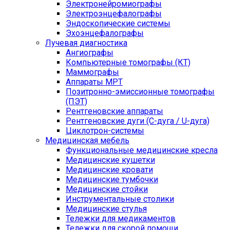
Электронейромиографы
Электроэнцефалографы
Эндоскопические системы
Эхоэнцефалографы
Лучевая диагностика
Ангиографы
Компьютерные томографы (КТ)
Маммографы
Аппараты МРТ
Позитронно-эмиссионные томографы
(ПЭТ)
Рентгеновские аппараты
Рентгеновские дуги (С-дуга / U-дуга)
Циклотрон-системы
Медицинская мебель
Функциональные медицинские кресла
Медицинские кушетки
Медицинские кровати
Медицинские тумбочки
Медицинские стойки
Инструментальные столики
Медицинские стулья
Тележки для медикаментов
Тележки для скорой помощи