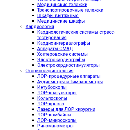
Медицинские тележки
Транспортировочные тележки
Шкафы вытяжные
Медицинские шкафы
Кардиология
Кардиологические системы стресс-
тестирования
Кардиоинтервалографы
Аппараты СМАД
Холтеровские системы
Электрокардиографы
Электрокардиостимуляторы
Оториноларингология
ЛОР-процедурные аппараты
Аудиометры и Тимпанометры
Интубоскопы
ЛОР-коагуляторы
Кольпоскопы
ЛОР-кресла
Лазеры для ЛОР хирургии
ЛОР-комбайны
ЛОР-микроскопы
Риноманометры