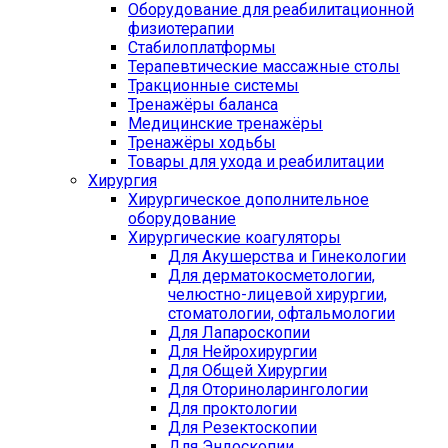
Оборудование для реабилитационной
физиотерапии
Стабилоплатформы
Терапевтические массажные столы
Тракционные системы
Тренажёры баланса
Медицинские тренажёры
Тренажёры ходьбы
Товары для ухода и реабилитации
Хирургия
Хирургическое дополнительное
оборудование
Хирургические коагуляторы
Для Акушерства и Гинекологии
Для дерматокосметологии,
челюстно-лицевой хирургии,
стоматологии, офтальмологии
Для Лапароскопии
Для Нейрохирургии
Для Общей Хирургии
Для Оториноларингологии
Для проктологии
Для Резектоскопии
Для Эндоскопии