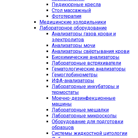
Педикюрные кресла
Стол массажный
Фототерапия
Медицинские холодильники
Лабораторное оборудование
Анализаторы газов крови и
электролитов
Анализаторы мочи
Анализаторы свёртывания крови
Биохимические анализаторы
Лабораторные встряхиватели
Гематологические анализаторы
Гемоглобинометры
ИФА-анализаторы
Лабораторные инкубаторы и
термостаты
Моечно-дезинфекционные
машины
Лабораторные мешалки
Лабораторные микроскопы
Оборудование для подготовки
образцов
Системы жидкостной цитологии