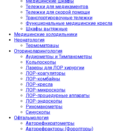
Медицинские шкафы
Тележки для медикаментов
Тележки для скорой помощи
Транспортировочные тележки
Функциональные медицинские кресла
Шкафы вытяжные
Медицинские холодильники
Неонатология
Термоматрацы
Оториноларингология
Аудиометры и Тимпанометры
Кольпоскопы
Лазеры для ЛОР хирургии
ЛОР-коагуляторы
ЛОР-комбайны
ЛОР-кресла
ЛОР-микроскопы
ЛОР-процедурные аппараты
ЛОР-эндоскопы
Риноманометры
Синускопы
Офтальмология
Авторефкератометры
Авторефракторы (Форопторы)