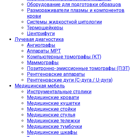
Оборудование для подготовки образцов
Размораживатели плазмы и компонентов
крови
Системы жидкостной цитологии
Термошейкеры
Центрифуги
Лучевая диагностика
Ангиографы
Аппараты МРТ
Компьютерные томографы (КТ)
Маммографы
Позитронно-эмиссионные томографы (ПЭТ)
Рентгеновские аппараты
Рентгеновские дуги (С-дуга / U-дуга)
Медицинская мебель
Инструментальные столики
Медицинские кровати
Медицинские кушетки
Медицинские стойки
Медицинские стулья
Медицинские тележки
Медицинские тумбочки
Медицинские шкафы