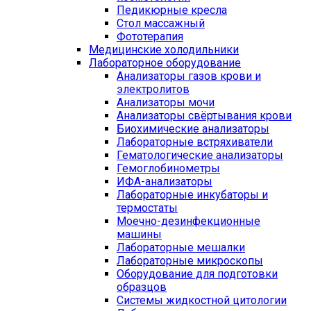
Педикюрные кресла
Стол массажный
Фототерапия
Медицинские холодильники
Лабораторное оборудование
Анализаторы газов крови и
электролитов
Анализаторы мочи
Анализаторы свёртывания крови
Биохимические анализаторы
Лабораторные встряхиватели
Гематологические анализаторы
Гемоглобинометры
ИФА-анализаторы
Лабораторные инкубаторы и
термостаты
Моечно-дезинфекционные
машины
Лабораторные мешалки
Лабораторные микроскопы
Оборудование для подготовки
образцов
Системы жидкостной цитологии