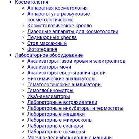
Косметология
Аппаратная косметология
Аппараты ультразвуковые
косметологические
Косметологическое кресло
Лазерные аппараты для косметологии
Педикюрные кресла
Стол массажный
Фототерапия
Лабораторное оборудование
Анализаторы газов крови и электролитов
Анализаторы мочи
Анализаторы свёртывания крови
Биохимические анализаторы
Гематологические анализаторы
Гемоглобинометры
ИФА-анализаторы
Лабораторные встряхиватели
Лабораторные инкубаторы и термостаты
Лабораторные мешалки
Лабораторные микроскопы
Лабораторные сканеры
Лабораторные шейкеры
Моечно-дезинфекционные машины