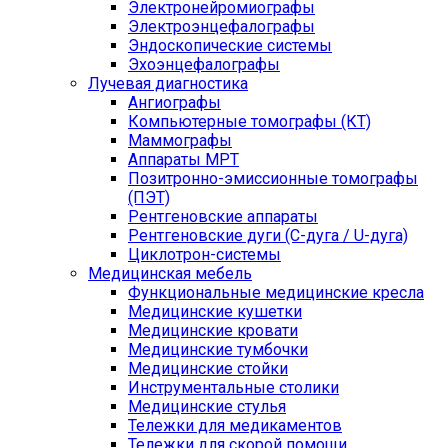
Электронейромиографы
Электроэнцефалографы
Эндоскопические системы
Эхоэнцефалографы
Лучевая диагностика
Ангиографы
Компьютерные томографы (КТ)
Маммографы
Аппараты МРТ
Позитронно-эмиссионные томографы
(ПЭТ)
Рентгеновские аппараты
Рентгеновские дуги (С-дуга / U-дуга)
Циклотрон-системы
Медицинская мебель
Функциональные медицинские кресла
Медицинские кушетки
Медицинские кровати
Медицинские тумбочки
Медицинские стойки
Инструментальные столики
Медицинские стулья
Тележки для медикаментов
Тележки для скорой помощи