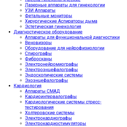
Лазерные аппараты для гинекологии
УЗИ Аппараты
Фетальные мониторы
Хирургические Аспираторы дыма
Эстетическая гинекология
Диагностическое оборудование
Аппараты для функциональной диагностики
Веновизоры
Оборудование для нейрофизиологии
Спирографы
Фибросканы
Электронейромиографы
Электроэнцефалографы
Эндоскопические системы
Эхоэнцефалографы
Кардиология
Аппараты СМАД
Кардиоинтервалографы
Кардиологические системы стресс-
тестирования
Холтеровские системы
Электрокардиографы
Электрокардиостимуляторы