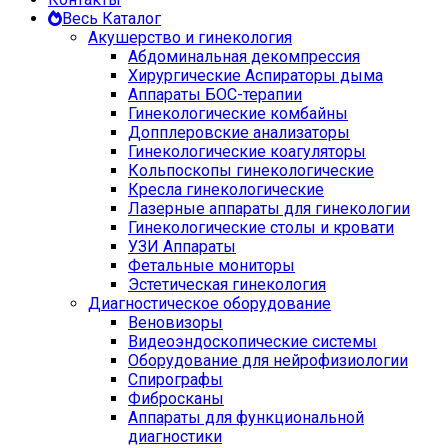
Весь Каталог
Акушерство и гинекология
Абдоминальная декомпрессия
Хирургические Аспираторы дыма
Аппараты БОС-терапии
Гинекологические комбайны
Допплеровские анализаторы
Гинекологические коагуляторы
Кольпоскопы гинекологические
Кресла гинекологические
Лазерные аппараты для гинекологии
Гинекологические столы и кровати
УЗИ Аппараты
Фетальные мониторы
Эстетическая гинекология
Диагностическое оборудование
Веновизоры
Видеоэндоскопические системы
Оборудование для нейрофизиологии
Спирографы
Фибросканы
Аппараты для функциональной
диагностики