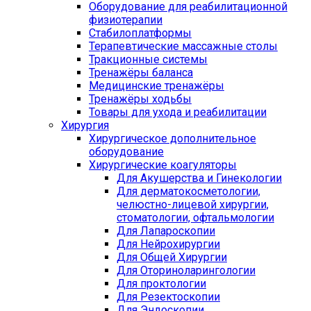
Оборудование для реабилитационной
физиотерапии
Стабилоплатформы
Терапевтические массажные столы
Тракционные системы
Тренажёры баланса
Медицинские тренажёры
Тренажёры ходьбы
Товары для ухода и реабилитации
Хирургия
Хирургическое дополнительное
оборудование
Хирургические коагуляторы
Для Акушерства и Гинекологии
Для дерматокосметологии,
челюстно-лицевой хирургии,
стоматологии, офтальмологии
Для Лапароскопии
Для Нейрохирургии
Для Общей Хирургии
Для Оториноларингологии
Для проктологии
Для Резектоскопии
Для Эндоскопии