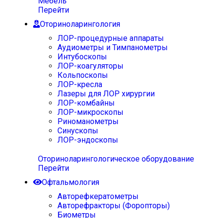
Мебель
Перейти
Оториноларингология
ЛОР-процедурные аппараты
Аудиометры и Тимпанометры
Интубоскопы
ЛОР-коагуляторы
Кольпоскопы
ЛОР-кресла
Лазеры для ЛОР хирургии
ЛОР-комбайны
ЛОР-микроскопы
Риноманометры
Синускопы
ЛОР-эндоскопы
Оториноларингологическое оборудование
Перейти
Офтальмология
Авторефкератометры
Авторефракторы (Форопторы)
Биометры