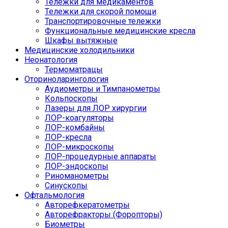
Тележки для медикаментов
Тележки для скорой помощи
Транспортировочные тележки
Функциональные медицинские кресла
Шкафы вытяжные
Медицинские холодильники
Неонатология
Термоматрацы
Оториноларингология
Аудиометры и Тимпанометры
Кольпоскопы
Лазеры для ЛОР хирургии
ЛОР-коагуляторы
ЛОР-комбайны
ЛОР-кресла
ЛОР-микроскопы
ЛОР-процедурные аппараты
ЛОР-эндоскопы
Риноманометры
Синускопы
Офтальмология
Авторефкератометры
Авторефракторы (Форопторы)
Биометры