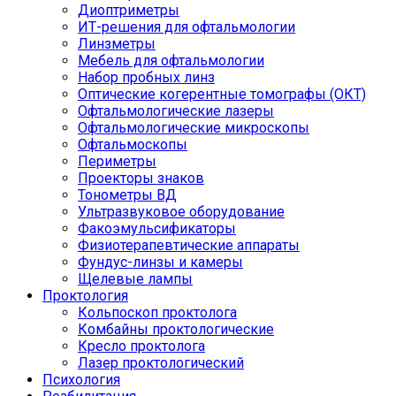
Диоптриметры
ИТ-решения для офтальмологии
Линзметры
Мебель для офтальмологии
Набор пробных линз
Оптические когерентные томографы (ОКТ)
Офтальмологические лазеры
Офтальмологические микроскопы
Офтальмоскопы
Периметры
Проекторы знаков
Тонометры ВД
Ультразвуковое оборудование
Факоэмульсификаторы
Физиотерапевтические аппараты
Фундус-линзы и камеры
Щелевые лампы
Проктология
Кольпоскоп проктолога
Комбайны проктологические
Кресло проктолога
Лазер проктологический
Психология