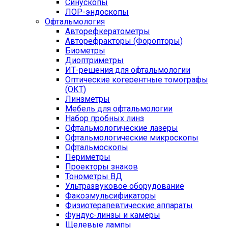
Синускопы
ЛОР-эндоскопы
Офтальмология
Авторефкератометры
Авторефракторы (Форопторы)
Биометры
Диоптриметры
ИТ-решения для офтальмологии
Оптические когерентные томографы
(ОКТ)
Линзметры
Мебель для офтальмологии
Набор пробных линз
Офтальмологические лазеры
Офтальмологические микроскопы
Офтальмоскопы
Периметры
Проекторы знаков
Тонометры ВД
Ультразвуковое оборудование
Факоэмульсификаторы
Физиотерапевтические аппараты
Фундус-линзы и камеры
Щелевые лампы