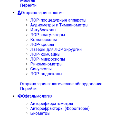
Мебель
Перейти
Оториноларингология
ЛОР-процедурные аппараты
Аудиометры и Тимпанометры
Интубоскопы
ЛОР-коагуляторы
Кольпоскопы
ЛОР-кресла
Лазеры для ЛОР хирургии
ЛОР-комбайны
ЛОР-микроскопы
Риноманометры
Синускопы
ЛОР-эндоскопы
Оториноларингологическое оборудование
Перейти
Офтальмология
Авторефкератометры
Авторефракторы (Форопторы)
Биометры