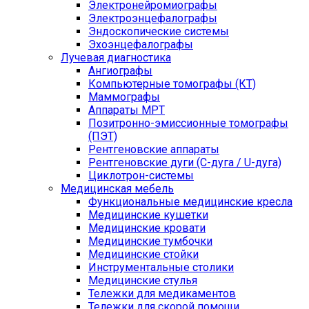
Электронейромиографы
Электроэнцефалографы
Эндоскопические системы
Эхоэнцефалографы
Лучевая диагностика
Ангиографы
Компьютерные томографы (КТ)
Маммографы
Аппараты МРТ
Позитронно-эмиссионные томографы
(ПЭТ)
Рентгеновские аппараты
Рентгеновские дуги (С-дуга / U-дуга)
Циклотрон-системы
Медицинская мебель
Функциональные медицинские кресла
Медицинские кушетки
Медицинские кровати
Медицинские тумбочки
Медицинские стойки
Инструментальные столики
Медицинские стулья
Тележки для медикаментов
Тележки для скорой помощи