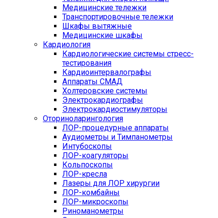
Медицинские тележки
Транспортировочные тележки
Шкафы вытяжные
Медицинские шкафы
Кардиология
Кардиологические системы стресс-
тестирования
Кардиоинтервалографы
Аппараты СМАД
Холтеровские системы
Электрокардиографы
Электрокардиостимуляторы
Оториноларингология
ЛОР-процедурные аппараты
Аудиометры и Тимпанометры
Интубоскопы
ЛОР-коагуляторы
Кольпоскопы
ЛОР-кресла
Лазеры для ЛОР хирургии
ЛОР-комбайны
ЛОР-микроскопы
Риноманометры