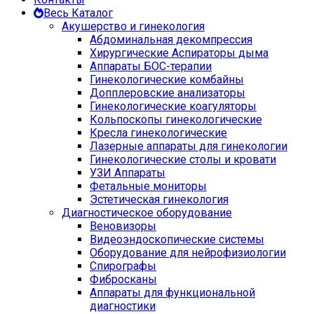
Весь Каталог
Акушерство и гинекология
Абдоминальная декомпрессия
Хирургические Аспираторы дыма
Аппараты БОС-терапии
Гинекологические комбайны
Допплеровские анализаторы
Гинекологические коагуляторы
Кольпоскопы гинекологические
Кресла гинекологические
Лазерные аппараты для гинекологии
Гинекологические столы и кровати
УЗИ Аппараты
Фетальные мониторы
Эстетическая гинекология
Диагностическое оборудование
Веновизоры
Видеоэндоскопические системы
Оборудование для нейрофизиологии
Спирографы
Фибросканы
Аппараты для функциональной
диагностики