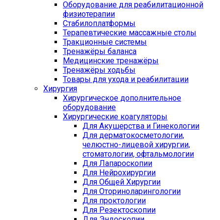
Оборудование для реабилитационной
физиотерапии
Стабилоплатформы
Терапевтические массажные столы
Тракционные системы
Тренажёры баланса
Медицинские тренажёры
Тренажёры ходьбы
Товары для ухода и реабилитации
Хирургия
Хирургическое дополнительное
оборудование
Хирургические коагуляторы
Для Акушерства и Гинекологии
Для дерматокосметологии,
челюстно-лицевой хирургии,
стоматологии, офтальмологии
Для Лапароскопии
Для Нейрохирургии
Для Общей Хирургии
Для Оториноларингологии
Для проктологии
Для Резектоскопии
Для Эндоскопии