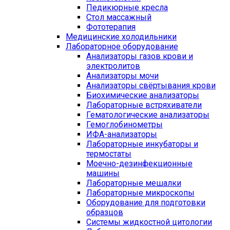
Педикюрные кресла
Стол массажный
Фототерапия
Медицинские холодильники
Лабораторное оборудование
Анализаторы газов крови и
электролитов
Анализаторы мочи
Анализаторы свёртывания крови
Биохимические анализаторы
Лабораторные встряхиватели
Гематологические анализаторы
Гемоглобинометры
ИФА-анализаторы
Лабораторные инкубаторы и
термостаты
Моечно-дезинфекционные
машины
Лабораторные мешалки
Лабораторные микроскопы
Оборудование для подготовки
образцов
Системы жидкостной цитологии