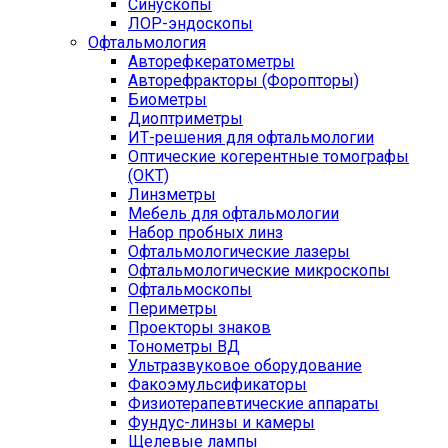
Синускопы
ЛОР-эндоскопы
Офтальмология
Авторефкератометры
Авторефракторы (Форопторы)
Биометры
Диоптриметры
ИТ-решения для офтальмологии
Оптические когерентные томографы
(ОКТ)
Линзметры
Мебель для офтальмологии
Набор пробных линз
Офтальмологические лазеры
Офтальмологические микроскопы
Офтальмоскопы
Периметры
Проекторы знаков
Тонометры ВД
Ультразвуковое оборудование
Факоэмульсификаторы
Физиотерапевтические аппараты
Фундус-линзы и камеры
Щелевые лампы