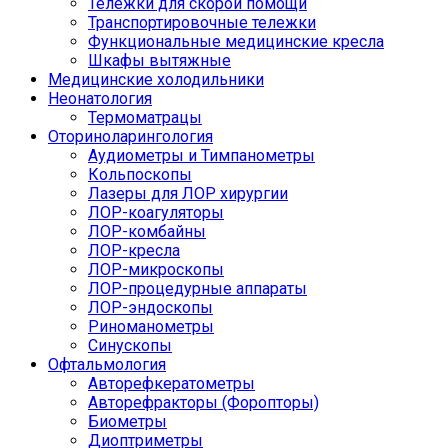
Тележки для скорой помощи
Транспортировочные тележки
Функциональные медицинские кресла
Шкафы вытяжные
Медицинские холодильники
Неонатология
Термоматрацы
Оториноларингология
Аудиометры и Тимпанометры
Кольпоскопы
Лазеры для ЛОР хирургии
ЛОР-коагуляторы
ЛОР-комбайны
ЛОР-кресла
ЛОР-микроскопы
ЛОР-процедурные аппараты
ЛОР-эндоскопы
Риноманометры
Синускопы
Офтальмология
Авторефкератометры
Авторефракторы (Форопторы)
Биометры
Диоптриметры