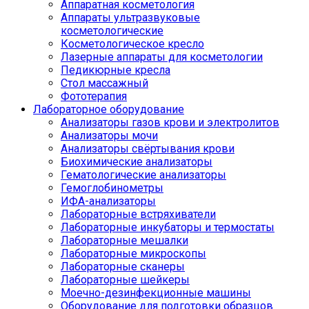
Аппаратная косметология
Аппараты ультразвуковые
косметологические
Косметологическое кресло
Лазерные аппараты для косметологии
Педикюрные кресла
Стол массажный
Фототерапия
Лабораторное оборудование
Анализаторы газов крови и электролитов
Анализаторы мочи
Анализаторы свёртывания крови
Биохимические анализаторы
Гематологические анализаторы
Гемоглобинометры
ИФА-анализаторы
Лабораторные встряхиватели
Лабораторные инкубаторы и термостаты
Лабораторные мешалки
Лабораторные микроскопы
Лабораторные сканеры
Лабораторные шейкеры
Моечно-дезинфекционные машины
Оборудование для подготовки образцов