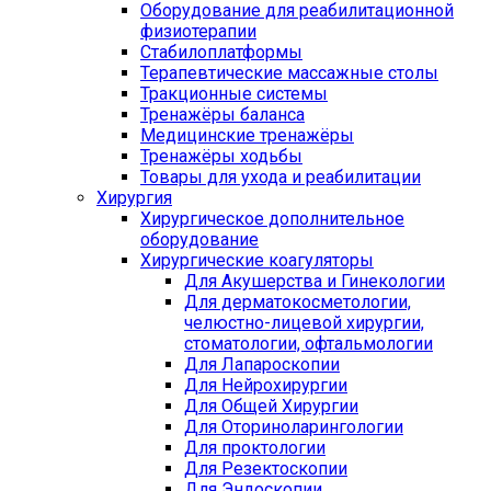
Оборудование для реабилитационной
физиотерапии
Стабилоплатформы
Терапевтические массажные столы
Тракционные системы
Тренажёры баланса
Медицинские тренажёры
Тренажёры ходьбы
Товары для ухода и реабилитации
Хирургия
Хирургическое дополнительное
оборудование
Хирургические коагуляторы
Для Акушерства и Гинекологии
Для дерматокосметологии,
челюстно-лицевой хирургии,
стоматологии, офтальмологии
Для Лапароскопии
Для Нейрохирургии
Для Общей Хирургии
Для Оториноларингологии
Для проктологии
Для Резектоскопии
Для Эндоскопии