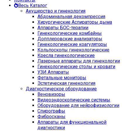
Весь Каталог
Акушерство и гинекология
Абдоминальная декомпрессия
Хирургические Аспираторы дыма
Аппараты БОС-терапии
Гинекологические комбайны
Допплеровские анализаторы
Гинекологические коагуляторы
Кольпоскопы гинекологические
Кресла гинекологические
Лазерные аппараты для гинекологии
Гинекологические столы и кровати
УЗИ Аппараты
Фетальные мониторы
Эстетическая гинекология
Диагностическое оборудование
Веновизоры
Видеоэндоскопические системы
Оборудование для нейрофизиологии
Спирографы
Фибросканы
Аппараты для функциональной
диагностики