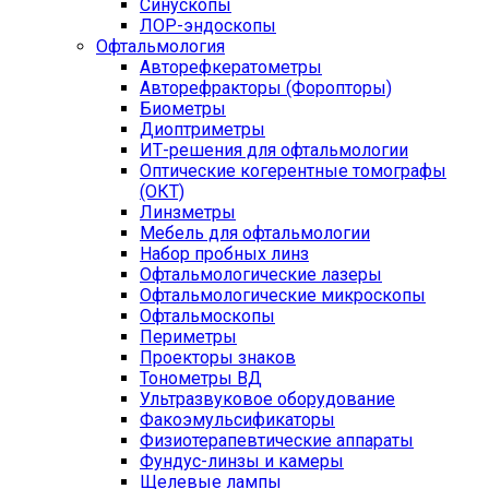
Синускопы
ЛОР-эндоскопы
Офтальмология
Авторефкератометры
Авторефракторы (Форопторы)
Биометры
Диоптриметры
ИТ-решения для офтальмологии
Оптические когерентные томографы
(ОКТ)
Линзметры
Мебель для офтальмологии
Набор пробных линз
Офтальмологические лазеры
Офтальмологические микроскопы
Офтальмоскопы
Периметры
Проекторы знаков
Тонометры ВД
Ультразвуковое оборудование
Факоэмульсификаторы
Физиотерапевтические аппараты
Фундус-линзы и камеры
Щелевые лампы