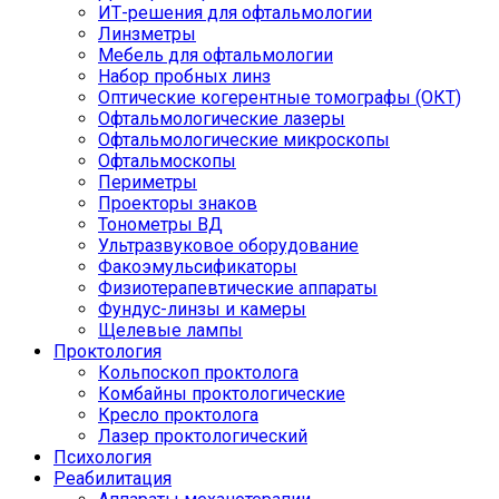
ИТ-решения для офтальмологии
Линзметры
Мебель для офтальмологии
Набор пробных линз
Оптические когерентные томографы (ОКТ)
Офтальмологические лазеры
Офтальмологические микроскопы
Офтальмоскопы
Периметры
Проекторы знаков
Тонометры ВД
Ультразвуковое оборудование
Факоэмульсификаторы
Физиотерапевтические аппараты
Фундус-линзы и камеры
Щелевые лампы
Проктология
Кольпоскоп проктолога
Комбайны проктологические
Кресло проктолога
Лазер проктологический
Психология
Реабилитация