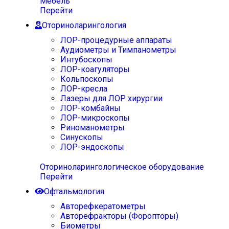
Мебель
Перейти
Оториноларингология
ЛОР-процедурные аппараты
Аудиометры и Тимпанометры
Интубоскопы
ЛОР-коагуляторы
Кольпоскопы
ЛОР-кресла
Лазеры для ЛОР хирургии
ЛОР-комбайны
ЛОР-микроскопы
Риноманометры
Синускопы
ЛОР-эндоскопы
Оториноларингологическое оборудование
Перейти
Офтальмология
Авторефкератометры
Авторефракторы (Форопторы)
Биометры