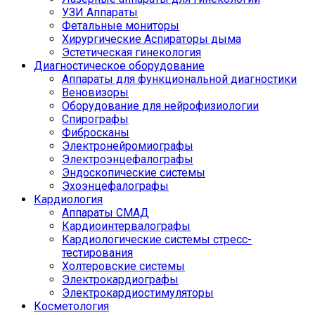
УЗИ Аппараты
Фетальные мониторы
Хирургические Аспираторы дыма
Эстетическая гинекология
Диагностическое оборудование
Аппараты для функциональной диагностики
Веновизоры
Оборудование для нейрофизиологии
Спирографы
Фибросканы
Электронейромиографы
Электроэнцефалографы
Эндоскопические системы
Эхоэнцефалографы
Кардиология
Аппараты СМАД
Кардиоинтервалографы
Кардиологические системы стресс-
тестирования
Холтеровские системы
Электрокардиографы
Электрокардиостимуляторы
Косметология