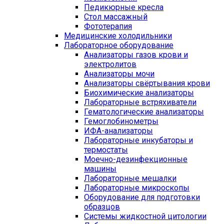
Педикюрные кресла
Стол массажный
Фототерапия
Медицинские холодильники
Лабораторное оборудование
Анализаторы газов крови и
электролитов
Анализаторы мочи
Анализаторы свёртывания крови
Биохимические анализаторы
Лабораторные встряхиватели
Гематологические анализаторы
Гемоглобинометры
ИФА-анализаторы
Лабораторные инкубаторы и
термостаты
Моечно-дезинфекционные
машины
Лабораторные мешалки
Лабораторные микроскопы
Оборудование для подготовки
образцов
Системы жидкостной цитологии