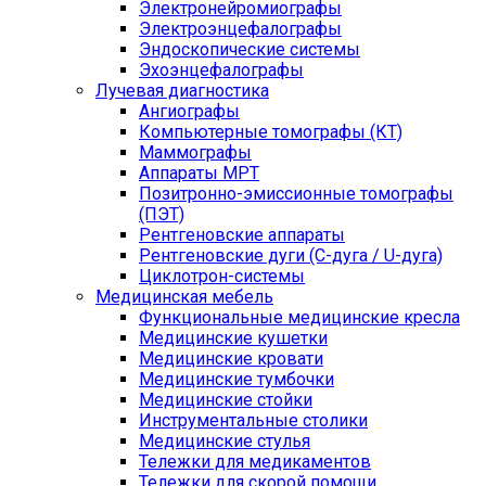
Электронейромиографы
Электроэнцефалографы
Эндоскопические системы
Эхоэнцефалографы
Лучевая диагностика
Ангиографы
Компьютерные томографы (КТ)
Маммографы
Аппараты МРТ
Позитронно-эмиссионные томографы
(ПЭТ)
Рентгеновские аппараты
Рентгеновские дуги (С-дуга / U-дуга)
Циклотрон-системы
Медицинская мебель
Функциональные медицинские кресла
Медицинские кушетки
Медицинские кровати
Медицинские тумбочки
Медицинские стойки
Инструментальные столики
Медицинские стулья
Тележки для медикаментов
Тележки для скорой помощи