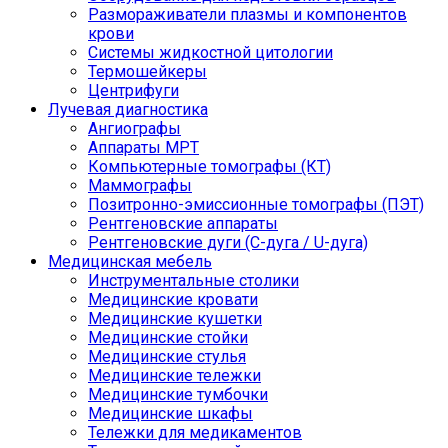
Размораживатели плазмы и компонентов
крови
Системы жидкостной цитологии
Термошейкеры
Центрифуги
Лучевая диагностика
Ангиографы
Аппараты МРТ
Компьютерные томографы (КТ)
Маммографы
Позитронно-эмиссионные томографы (ПЭТ)
Рентгеновские аппараты
Рентгеновские дуги (С-дуга / U-дуга)
Медицинская мебель
Инструментальные столики
Медицинские кровати
Медицинские кушетки
Медицинские стойки
Медицинские стулья
Медицинские тележки
Медицинские тумбочки
Медицинские шкафы
Тележки для медикаментов