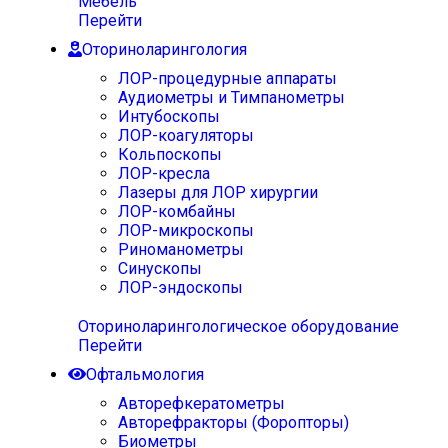
Мебель
Перейти
Оториноларингология
ЛОР-процедурные аппараты
Аудиометры и Тимпанометры
Интубоскопы
ЛОР-коагуляторы
Кольпоскопы
ЛОР-кресла
Лазеры для ЛОР хирургии
ЛОР-комбайны
ЛОР-микроскопы
Риноманометры
Синускопы
ЛОР-эндоскопы
Оториноларингологическое оборудование
Перейти
Офтальмология
Авторефкератометры
Авторефракторы (Форопторы)
Биометры