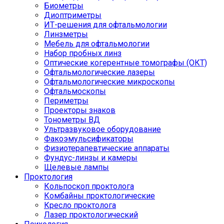
Биометры
Диоптриметры
ИТ-решения для офтальмологии
Линзметры
Мебель для офтальмологии
Набор пробных линз
Оптические когерентные томографы (ОКТ)
Офтальмологические лазеры
Офтальмологические микроскопы
Офтальмоскопы
Периметры
Проекторы знаков
Тонометры ВД
Ультразвуковое оборудование
Факоэмульсификаторы
Физиотерапевтические аппараты
Фундус-линзы и камеры
Щелевые лампы
Проктология
Кольпоскоп проктолога
Комбайны проктологические
Кресло проктолога
Лазер проктологический