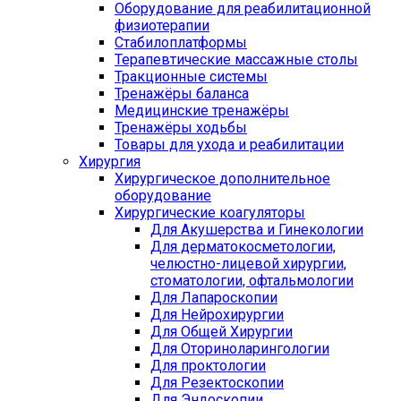
Оборудование для реабилитационной
физиотерапии
Стабилоплатформы
Терапевтические массажные столы
Тракционные системы
Тренажёры баланса
Медицинские тренажёры
Тренажёры ходьбы
Товары для ухода и реабилитации
Хирургия
Хирургическое дополнительное
оборудование
Хирургические коагуляторы
Для Акушерства и Гинекологии
Для дерматокосметологии,
челюстно-лицевой хирургии,
стоматологии, офтальмологии
Для Лапароскопии
Для Нейрохирургии
Для Общей Хирургии
Для Оториноларингологии
Для проктологии
Для Резектоскопии
Для Эндоскопии