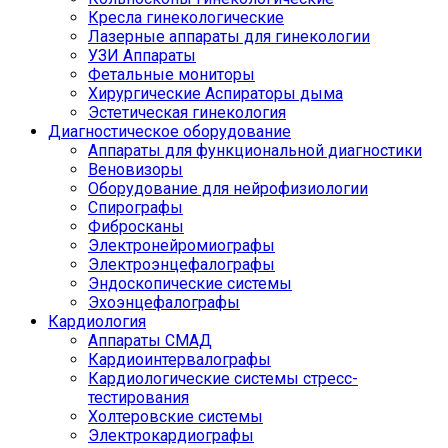
Кресла гинекологические
Лазерные аппараты для гинекологии
УЗИ Аппараты
Фетальные мониторы
Хирургические Аспираторы дыма
Эстетическая гинекология
Диагностическое оборудование
Аппараты для функциональной диагностики
Веновизоры
Оборудование для нейрофизиологии
Спирографы
Фибросканы
Электронейромиографы
Электроэнцефалографы
Эндоскопические системы
Эхоэнцефалографы
Кардиология
Аппараты СМАД
Кардиоинтервалографы
Кардиологические системы стресс-
тестирования
Холтеровские системы
Электрокардиографы