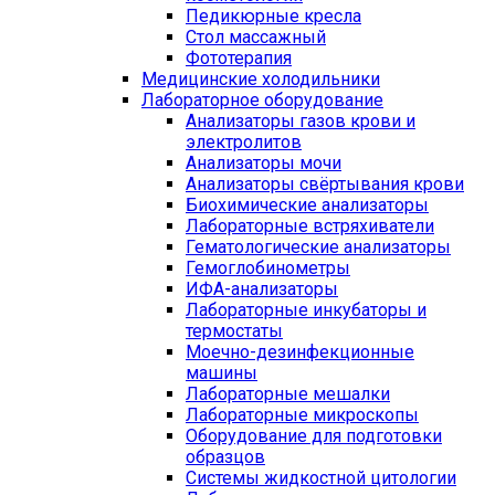
Педикюрные кресла
Стол массажный
Фототерапия
Медицинские холодильники
Лабораторное оборудование
Анализаторы газов крови и
электролитов
Анализаторы мочи
Анализаторы свёртывания крови
Биохимические анализаторы
Лабораторные встряхиватели
Гематологические анализаторы
Гемоглобинометры
ИФА-анализаторы
Лабораторные инкубаторы и
термостаты
Моечно-дезинфекционные
машины
Лабораторные мешалки
Лабораторные микроскопы
Оборудование для подготовки
образцов
Системы жидкостной цитологии