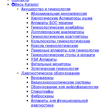
Весь Каталог
Акушерство и гинекология
Абдоминальная декомпрессия
Хирургические Аспираторы дыма
Аппараты БОС-терапии
Гинекологические комбайны
Допплеровские анализаторы
Гинекологические коагуляторы
Кольпоскопы гинекологические
Кресла гинекологические
Лазерные аппараты для гинекологии
Гинекологические столы и кровати
УЗИ Аппараты
Фетальные мониторы
Эстетическая гинекология
Диагностическое оборудование
Веновизоры
Видеоэндоскопические системы
Оборудование для нейрофизиологии
Спирографы
Фибросканы
Аппараты для функциональной
диагностики