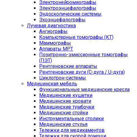
Электронейромиографы
Электроэнцефалографы
Эндоскопические системы
Эхоэнцефалографы
Лучевая диагностика
Ангиографы
Компьютерные томографы (КТ)
Маммографы
Аппараты МРТ
Позитронно-эмиссионные томографы
(ПЭТ)
Рентгеновские аппараты
Рентгеновские дуги (С-дуга / U-дуга)
Циклотрон-системы
Медицинская мебель
Функциональные медицинские кресла
Медицинские кушетки
Медицинские кровати
Медицинские тумбочки
Медицинские стойки
Инструментальные столики
Медицинские стулья
Тележки для медикаментов
Тележки для скорой помощи