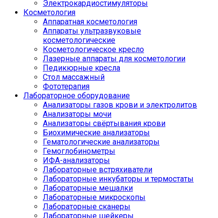
Электрокардиостимуляторы
Косметология
Аппаратная косметология
Аппараты ультразвуковые
косметологические
Косметологическое кресло
Лазерные аппараты для косметологии
Педикюрные кресла
Стол массажный
Фототерапия
Лабораторное оборудование
Анализаторы газов крови и электролитов
Анализаторы мочи
Анализаторы свёртывания крови
Биохимические анализаторы
Гематологические анализаторы
Гемоглобинометры
ИФА-анализаторы
Лабораторные встряхиватели
Лабораторные инкубаторы и термостаты
Лабораторные мешалки
Лабораторные микроскопы
Лабораторные сканеры
Лабораторные шейкеры