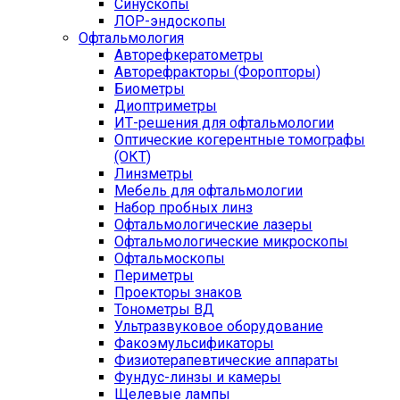
Синускопы
ЛОР-эндоскопы
Офтальмология
Авторефкератометры
Авторефракторы (Форопторы)
Биометры
Диоптриметры
ИТ-решения для офтальмологии
Оптические когерентные томографы
(ОКТ)
Линзметры
Мебель для офтальмологии
Набор пробных линз
Офтальмологические лазеры
Офтальмологические микроскопы
Офтальмоскопы
Периметры
Проекторы знаков
Тонометры ВД
Ультразвуковое оборудование
Факоэмульсификаторы
Физиотерапевтические аппараты
Фундус-линзы и камеры
Щелевые лампы