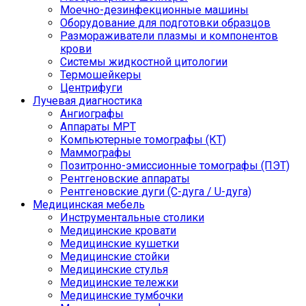
Моечно-дезинфекционные машины
Оборудование для подготовки образцов
Размораживатели плазмы и компонентов
крови
Системы жидкостной цитологии
Термошейкеры
Центрифуги
Лучевая диагностика
Ангиографы
Аппараты МРТ
Компьютерные томографы (КТ)
Маммографы
Позитронно-эмиссионные томографы (ПЭТ)
Рентгеновские аппараты
Рентгеновские дуги (С-дуга / U-дуга)
Медицинская мебель
Инструментальные столики
Медицинские кровати
Медицинские кушетки
Медицинские стойки
Медицинские стулья
Медицинские тележки
Медицинские тумбочки