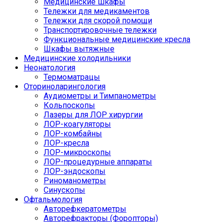
Медицинские шкафы
Тележки для медикаментов
Тележки для скорой помощи
Транспортировочные тележки
Функциональные медицинские кресла
Шкафы вытяжные
Медицинские холодильники
Неонатология
Термоматрацы
Оториноларингология
Аудиометры и Тимпанометры
Кольпоскопы
Лазеры для ЛОР хирургии
ЛОР-коагуляторы
ЛОР-комбайны
ЛОР-кресла
ЛОР-микроскопы
ЛОР-процедурные аппараты
ЛОР-эндоскопы
Риноманометры
Синускопы
Офтальмология
Авторефкератометры
Авторефракторы (Форопторы)