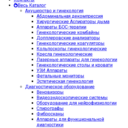
Весь Каталог
Акушерство и гинекология
Абдоминальная декомпрессия
Хирургические Аспираторы дыма
Аппараты БОС-терапии
Гинекологические комбайны
Допплеровские анализаторы
Гинекологические коагуляторы
Кольпоскопы гинекологические
Кресла гинекологические
Лазерные аппараты для гинекологии
Гинекологические столы и кровати
УЗИ Аппараты
Фетальные мониторы
Эстетическая гинекология
Диагностическое оборудование
Веновизоры
Видеоэндоскопические системы
Оборудование для нейрофизиологии
Спирографы
Фибросканы
Аппараты для функциональной
диагностики