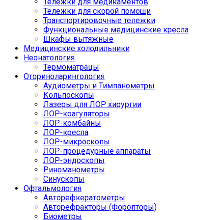
Тележки для медикаментов
Тележки для скорой помощи
Транспортировочные тележки
Функциональные медицинские кресла
Шкафы вытяжные
Медицинские холодильники
Неонатология
Термоматрацы
Оториноларингология
Аудиометры и Тимпанометры
Кольпоскопы
Лазеры для ЛОР хирургии
ЛОР-коагуляторы
ЛОР-комбайны
ЛОР-кресла
ЛОР-микроскопы
ЛОР-процедурные аппараты
ЛОР-эндоскопы
Риноманометры
Синускопы
Офтальмология
Авторефкератометры
Авторефракторы (Форопторы)
Биометры