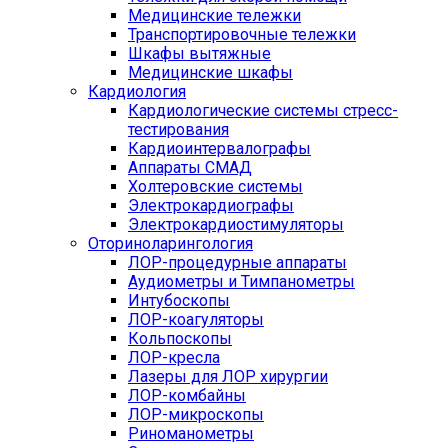
Медицинские тележки
Транспортировочные тележки
Шкафы вытяжные
Медицинские шкафы
Кардиология
Кардиологические системы стресс-
тестирования
Кардиоинтервалографы
Аппараты СМАД
Холтеровские системы
Электрокардиографы
Электрокардиостимуляторы
Оториноларингология
ЛОР-процедурные аппараты
Аудиометры и Тимпанометры
Интубоскопы
ЛОР-коагуляторы
Кольпоскопы
ЛОР-кресла
Лазеры для ЛОР хирургии
ЛОР-комбайны
ЛОР-микроскопы
Риноманометры