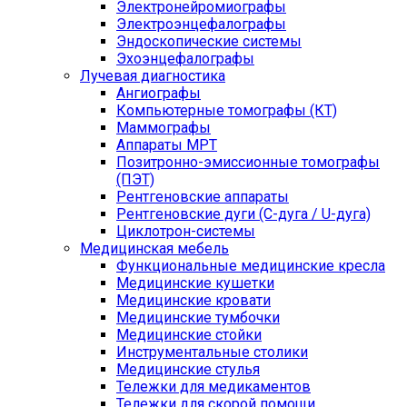
Электронейромиографы
Электроэнцефалографы
Эндоскопические системы
Эхоэнцефалографы
Лучевая диагностика
Ангиографы
Компьютерные томографы (КТ)
Маммографы
Аппараты МРТ
Позитронно-эмиссионные томографы
(ПЭТ)
Рентгеновские аппараты
Рентгеновские дуги (С-дуга / U-дуга)
Циклотрон-системы
Медицинская мебель
Функциональные медицинские кресла
Медицинские кушетки
Медицинские кровати
Медицинские тумбочки
Медицинские стойки
Инструментальные столики
Медицинские стулья
Тележки для медикаментов
Тележки для скорой помощи