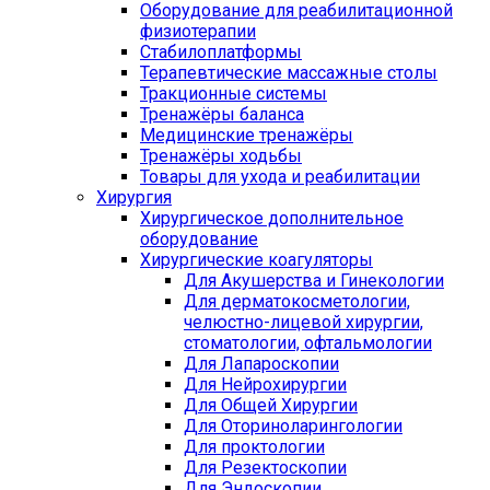
Оборудование для реабилитационной
физиотерапии
Стабилоплатформы
Терапевтические массажные столы
Тракционные системы
Тренажёры баланса
Медицинские тренажёры
Тренажёры ходьбы
Товары для ухода и реабилитации
Хирургия
Хирургическое дополнительное
оборудование
Хирургические коагуляторы
Для Акушерства и Гинекологии
Для дерматокосметологии,
челюстно-лицевой хирургии,
стоматологии, офтальмологии
Для Лапароскопии
Для Нейрохирургии
Для Общей Хирургии
Для Оториноларингологии
Для проктологии
Для Резектоскопии
Для Эндоскопии