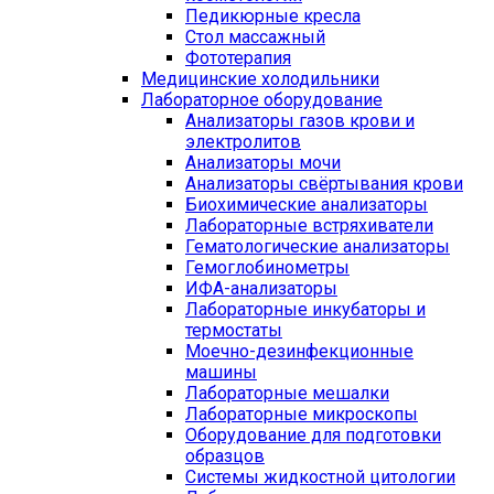
Педикюрные кресла
Стол массажный
Фототерапия
Медицинские холодильники
Лабораторное оборудование
Анализаторы газов крови и
электролитов
Анализаторы мочи
Анализаторы свёртывания крови
Биохимические анализаторы
Лабораторные встряхиватели
Гематологические анализаторы
Гемоглобинометры
ИФА-анализаторы
Лабораторные инкубаторы и
термостаты
Моечно-дезинфекционные
машины
Лабораторные мешалки
Лабораторные микроскопы
Оборудование для подготовки
образцов
Системы жидкостной цитологии