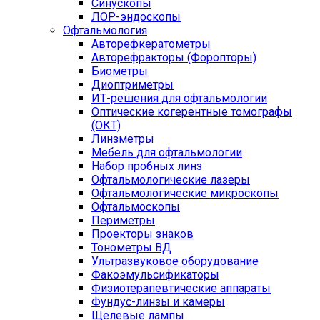
Синускопы
ЛОР-эндоскопы
Офтальмология
Авторефкератометры
Авторефракторы (Форопторы)
Биометры
Диоптриметры
ИТ-решения для офтальмологии
Оптические когерентные томографы
(ОКТ)
Линзметры
Мебель для офтальмологии
Набор пробных линз
Офтальмологические лазеры
Офтальмологические микроскопы
Офтальмоскопы
Периметры
Проекторы знаков
Тонометры ВД
Ультразвуковое оборудование
Факоэмульсификаторы
Физиотерапевтические аппараты
Фундус-линзы и камеры
Щелевые лампы