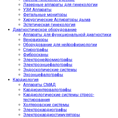
Лазерные аппараты для гинекологии
УЗИ Аппараты
Фетальные мониторы
Хирургические Аспираторы дыма
Эстетическая гинекология
Диагностическое оборудование
Аппараты для функциональной диагностики
Веновизоры
Оборудование для нейрофизиологии
Спирографы
Фибросканы
Электронейромиографы
Электроэнцефалографы
Эндоскопические системы
Эхоэнцефалографы
Кардиология
Аппараты СМАД
Кардиоинтервалографы
Кардиологические системы стресс-
тестирования
Холтеровские системы
Электрокардиографы
Электрокардиостимуляторы