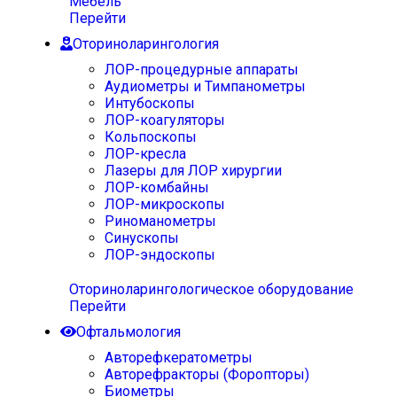
Мебель
Перейти
Оториноларингология
ЛОР-процедурные аппараты
Аудиометры и Тимпанометры
Интубоскопы
ЛОР-коагуляторы
Кольпоскопы
ЛОР-кресла
Лазеры для ЛОР хирургии
ЛОР-комбайны
ЛОР-микроскопы
Риноманометры
Синускопы
ЛОР-эндоскопы
Оториноларингологическое оборудование
Перейти
Офтальмология
Авторефкератометры
Авторефракторы (Форопторы)
Биометры