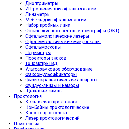
Диоптриметры
ИТ-решения для офтальмологии
Линзметры
Мебель для офтальмологии
Набор пробных линз
Оптические когерентные томографы (ОКТ)
Офтальмологические лазеры
Офтальмологические микроскопы
Офтальмоскопы
Периметры
Проекторы знаков
Тонометры ВД
Ультразвуковое оборудование
Факоэмульсификаторы
Физиотерапевтические аппараты
Фундус-линзы и камеры
Щелевые лампы
Проктология
Кольпоскоп проктолога
Комбайны проктологические
Кресло проктолога
Лазер проктологический
Психология