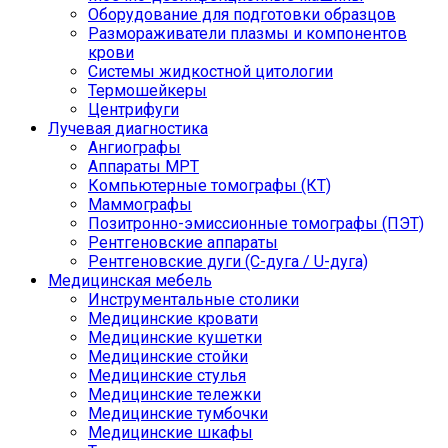
Оборудование для подготовки образцов
Размораживатели плазмы и компонентов
крови
Системы жидкостной цитологии
Термошейкеры
Центрифуги
Лучевая диагностика
Ангиографы
Аппараты МРТ
Компьютерные томографы (КТ)
Маммографы
Позитронно-эмиссионные томографы (ПЭТ)
Рентгеновские аппараты
Рентгеновские дуги (С-дуга / U-дуга)
Медицинская мебель
Инструментальные столики
Медицинские кровати
Медицинские кушетки
Медицинские стойки
Медицинские стулья
Медицинские тележки
Медицинские тумбочки
Медицинские шкафы