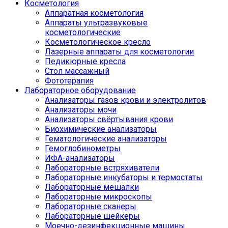
Косметология
Аппаратная косметология
Аппараты ультразвуковые
косметологические
Косметологическое кресло
Лазерные аппараты для косметологии
Педикюрные кресла
Стол массажный
Фототерапия
Лабораторное оборудование
Анализаторы газов крови и электролитов
Анализаторы мочи
Анализаторы свёртывания крови
Биохимические анализаторы
Гематологические анализаторы
Гемоглобинометры
ИФА-анализаторы
Лабораторные встряхиватели
Лабораторные инкубаторы и термостаты
Лабораторные мешалки
Лабораторные микроскопы
Лабораторные сканеры
Лабораторные шейкеры
Моечно-дезинфекционные машины