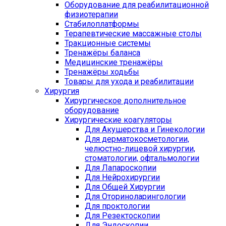
Оборудование для реабилитационной
физиотерапии
Стабилоплатформы
Терапевтические массажные столы
Тракционные системы
Тренажёры баланса
Медицинские тренажёры
Тренажёры ходьбы
Товары для ухода и реабилитации
Хирургия
Хирургическое дополнительное
оборудование
Хирургические коагуляторы
Для Акушерства и Гинекологии
Для дерматокосметологии,
челюстно-лицевой хирургии,
стоматологии, офтальмологии
Для Лапароскопии
Для Нейрохирургии
Для Общей Хирургии
Для Оториноларингологии
Для проктологии
Для Резектоскопии
Для Эндоскопии