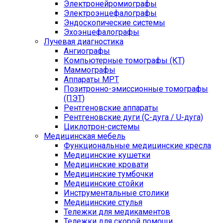
Электронейромиографы
Электроэнцефалографы
Эндоскопические системы
Эхоэнцефалографы
Лучевая диагностика
Ангиографы
Компьютерные томографы (КТ)
Маммографы
Аппараты МРТ
Позитронно-эмиссионные томографы
(ПЭТ)
Рентгеновские аппараты
Рентгеновские дуги (С-дуга / U-дуга)
Циклотрон-системы
Медицинская мебель
Функциональные медицинские кресла
Медицинские кушетки
Медицинские кровати
Медицинские тумбочки
Медицинские стойки
Инструментальные столики
Медицинские стулья
Тележки для медикаментов
Тележки для скорой помощи