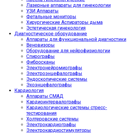
Лазерные аппараты для гинекологии
УЗИ Аппараты
Фетальные мониторы
Хирургические Аспираторы дыма
Эстетическая гинекология
Диагностическое оборудование
Аппараты для функциональной диагностики
Веновизоры
Оборудование для нейрофизиологии
Спирографы
Фибросканы
Электронейромиографы
Электроэнцефалографы
Эндоскопические системы
Эхоэнцефалографы
Кардиология
Аппараты СМАД
Кардиоинтервалографы
Кардиологические системы стресс-
тестирования
Холтеровские системы
Электрокардиографы
Электрокардиостимуляторы