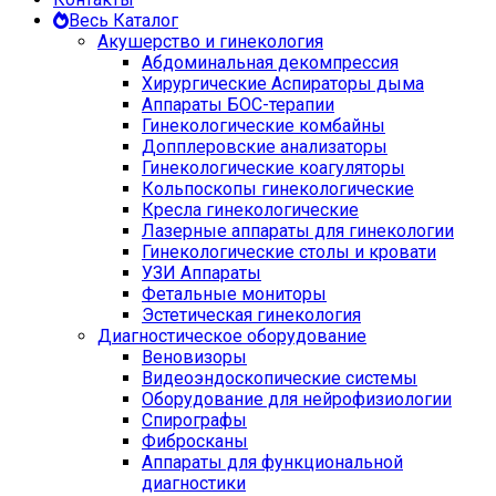
Весь Каталог
Акушерство и гинекология
Абдоминальная декомпрессия
Хирургические Аспираторы дыма
Аппараты БОС-терапии
Гинекологические комбайны
Допплеровские анализаторы
Гинекологические коагуляторы
Кольпоскопы гинекологические
Кресла гинекологические
Лазерные аппараты для гинекологии
Гинекологические столы и кровати
УЗИ Аппараты
Фетальные мониторы
Эстетическая гинекология
Диагностическое оборудование
Веновизоры
Видеоэндоскопические системы
Оборудование для нейрофизиологии
Спирографы
Фибросканы
Аппараты для функциональной
диагностики