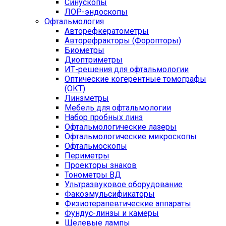
Синускопы
ЛОР-эндоскопы
Офтальмология
Авторефкератометры
Авторефракторы (Форопторы)
Биометры
Диоптриметры
ИТ-решения для офтальмологии
Оптические когерентные томографы
(ОКТ)
Линзметры
Мебель для офтальмологии
Набор пробных линз
Офтальмологические лазеры
Офтальмологические микроскопы
Офтальмоскопы
Периметры
Проекторы знаков
Тонометры ВД
Ультразвуковое оборудование
Факоэмульсификаторы
Физиотерапевтические аппараты
Фундус-линзы и камеры
Щелевые лампы