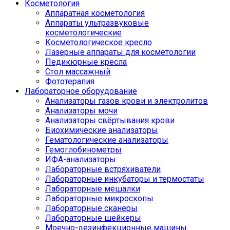
Косметология
Аппаратная косметология
Аппараты ультразвуковые
косметологические
Косметологическое кресло
Лазерные аппараты для косметологии
Педикюрные кресла
Стол массажный
Фототерапия
Лабораторное оборудование
Анализаторы газов крови и электролитов
Анализаторы мочи
Анализаторы свёртывания крови
Биохимические анализаторы
Гематологические анализаторы
Гемоглобинометры
ИФА-анализаторы
Лабораторные встряхиватели
Лабораторные инкубаторы и термостаты
Лабораторные мешалки
Лабораторные микроскопы
Лабораторные сканеры
Лабораторные шейкеры
Моечно-дезинфекционные машины