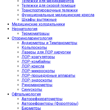
Тележки для медикаментов
Тележки для скорой помощи
Транспортировочные тележки
Функциональные медицинские кресла
Шкафы вытяжные
Медицинские холодильники
Неонатология
Термоматрацы
Оториноларингология
Аудиометры и Тимпанометры
Кольпоскопы
Лазеры для ЛОР хирургии
ЛОР-коагуляторы
ЛОР-комбайны
ЛОР-кресла
ЛОР-микроскопы
ЛОР-процедурные аппараты
ЛОР-эндоскопы
Риноманометры
Синускопы
Офтальмология
Авторефкератометры
Авторефракторы (Форопторы)
Биометры