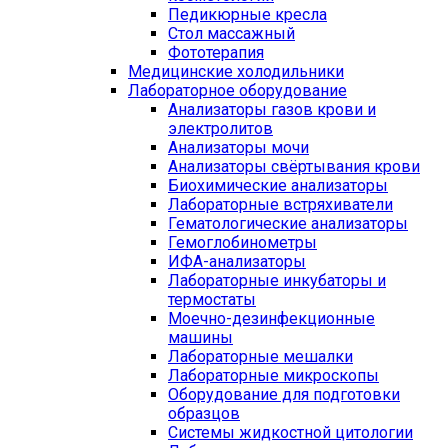
Педикюрные кресла
Стол массажный
Фототерапия
Медицинские холодильники
Лабораторное оборудование
Анализаторы газов крови и
электролитов
Анализаторы мочи
Анализаторы свёртывания крови
Биохимические анализаторы
Лабораторные встряхиватели
Гематологические анализаторы
Гемоглобинометры
ИФА-анализаторы
Лабораторные инкубаторы и
термостаты
Моечно-дезинфекционные
машины
Лабораторные мешалки
Лабораторные микроскопы
Оборудование для подготовки
образцов
Системы жидкостной цитологии