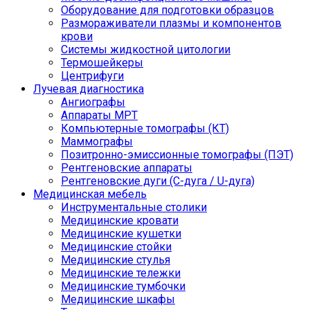
Оборудование для подготовки образцов
Размораживатели плазмы и компонентов
крови
Системы жидкостной цитологии
Термошейкеры
Центрифуги
Лучевая диагностика
Ангиографы
Аппараты МРТ
Компьютерные томографы (КТ)
Маммографы
Позитронно-эмиссионные томографы (ПЭТ)
Рентгеновские аппараты
Рентгеновские дуги (С-дуга / U-дуга)
Медицинская мебель
Инструментальные столики
Медицинские кровати
Медицинские кушетки
Медицинские стойки
Медицинские стулья
Медицинские тележки
Медицинские тумбочки
Медицинские шкафы