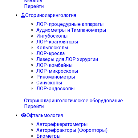
Мебель
Перейти
Оториноларингология
ЛОР-процедурные аппараты
Аудиометры и Тимпанометры
Интубоскопы
ЛОР-коагуляторы
Кольпоскопы
ЛОР-кресла
Лазеры для ЛОР хирургии
ЛОР-комбайны
ЛОР-микроскопы
Риноманометры
Синускопы
ЛОР-эндоскопы
Оториноларингологическое оборудование
Перейти
Офтальмология
Авторефкератометры
Авторефракторы (Форопторы)
Биометры