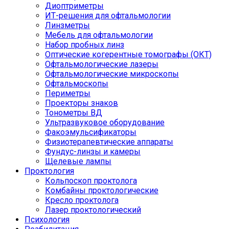
Диоптриметры
ИТ-решения для офтальмологии
Линзметры
Мебель для офтальмологии
Набор пробных линз
Оптические когерентные томографы (ОКТ)
Офтальмологические лазеры
Офтальмологические микроскопы
Офтальмоскопы
Периметры
Проекторы знаков
Тонометры ВД
Ультразвуковое оборудование
Факоэмульсификаторы
Физиотерапевтические аппараты
Фундус-линзы и камеры
Щелевые лампы
Проктология
Кольпоскоп проктолога
Комбайны проктологические
Кресло проктолога
Лазер проктологический
Психология