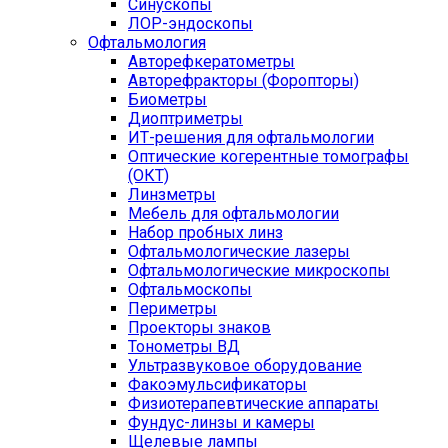
Синускопы
ЛОР-эндоскопы
Офтальмология
Авторефкератометры
Авторефракторы (Форопторы)
Биометры
Диоптриметры
ИТ-решения для офтальмологии
Оптические когерентные томографы
(ОКТ)
Линзметры
Мебель для офтальмологии
Набор пробных линз
Офтальмологические лазеры
Офтальмологические микроскопы
Офтальмоскопы
Периметры
Проекторы знаков
Тонометры ВД
Ультразвуковое оборудование
Факоэмульсификаторы
Физиотерапевтические аппараты
Фундус-линзы и камеры
Щелевые лампы