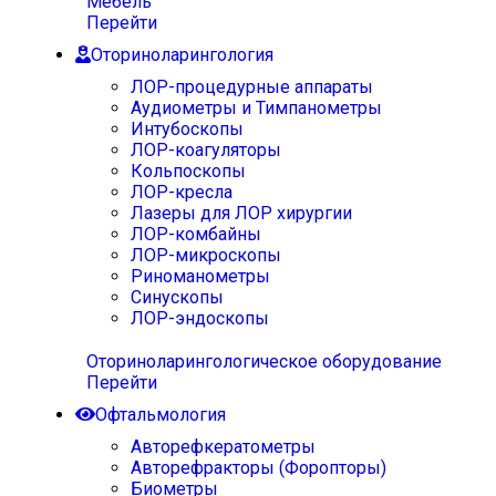
Мебель
Перейти
Оториноларингология
ЛОР-процедурные аппараты
Аудиометры и Тимпанометры
Интубоскопы
ЛОР-коагуляторы
Кольпоскопы
ЛОР-кресла
Лазеры для ЛОР хирургии
ЛОР-комбайны
ЛОР-микроскопы
Риноманометры
Синускопы
ЛОР-эндоскопы
Оториноларингологическое оборудование
Перейти
Офтальмология
Авторефкератометры
Авторефракторы (Форопторы)
Биометры