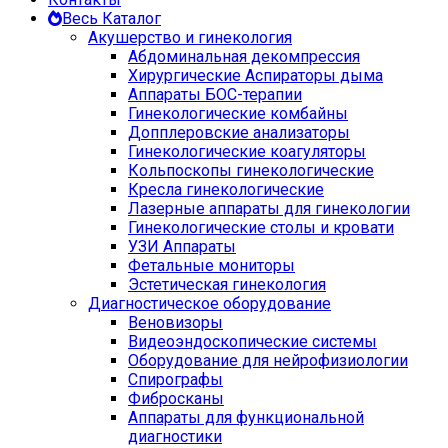
Весь Каталог
Акушерство и гинекология
Абдоминальная декомпрессия
Хирургические Аспираторы дыма
Аппараты БОС-терапии
Гинекологические комбайны
Допплеровские анализаторы
Гинекологические коагуляторы
Кольпоскопы гинекологические
Кресла гинекологические
Лазерные аппараты для гинекологии
Гинекологические столы и кровати
УЗИ Аппараты
Фетальные мониторы
Эстетическая гинекология
Диагностическое оборудование
Веновизоры
Видеоэндоскопические системы
Оборудование для нейрофизиологии
Спирографы
Фибросканы
Аппараты для функциональной
диагностики