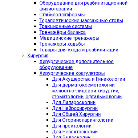
Оборудование для реабилитационной
физиотерапии
Стабилоплатформы
Терапевтические массажные столы
Тракционные системы
Тренажёры баланса
Медицинские тренажёры
Тренажёры ходьбы
Товары для ухода и реабилитации
Хирургия
Хирургическое дополнительное
оборудование
Хирургические коагуляторы
Для Акушерства и Гинекологии
Для дерматокосметологии,
челюстно-лицевой хирургии,
стоматологии, офтальмологии
Для Лапароскопии
Для Нейрохирургии
Для Общей Хирургии
Для Оториноларингологии
Для проктологии
Для Резектоскопии
Для Эндоскопии