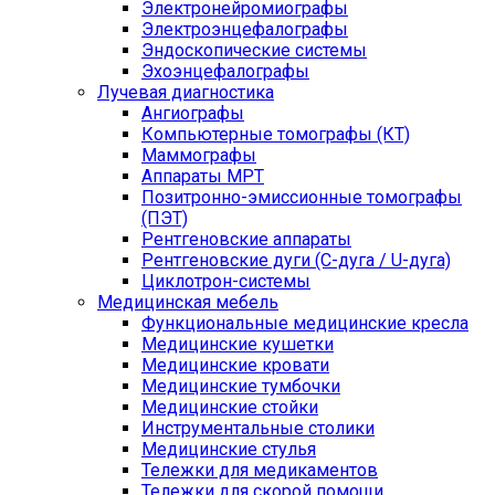
Электронейромиографы
Электроэнцефалографы
Эндоскопические системы
Эхоэнцефалографы
Лучевая диагностика
Ангиографы
Компьютерные томографы (КТ)
Маммографы
Аппараты МРТ
Позитронно-эмиссионные томографы
(ПЭТ)
Рентгеновские аппараты
Рентгеновские дуги (С-дуга / U-дуга)
Циклотрон-системы
Медицинская мебель
Функциональные медицинские кресла
Медицинские кушетки
Медицинские кровати
Медицинские тумбочки
Медицинские стойки
Инструментальные столики
Медицинские стулья
Тележки для медикаментов
Тележки для скорой помощи