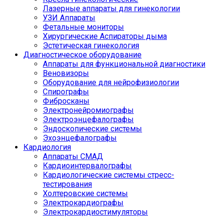
Лазерные аппараты для гинекологии
УЗИ Аппараты
Фетальные мониторы
Хирургические Аспираторы дыма
Эстетическая гинекология
Диагностическое оборудование
Аппараты для функциональной диагностики
Веновизоры
Оборудование для нейрофизиологии
Спирографы
Фибросканы
Электронейромиографы
Электроэнцефалографы
Эндоскопические системы
Эхоэнцефалографы
Кардиология
Аппараты СМАД
Кардиоинтервалографы
Кардиологические системы стресс-
тестирования
Холтеровские системы
Электрокардиографы
Электрокардиостимуляторы