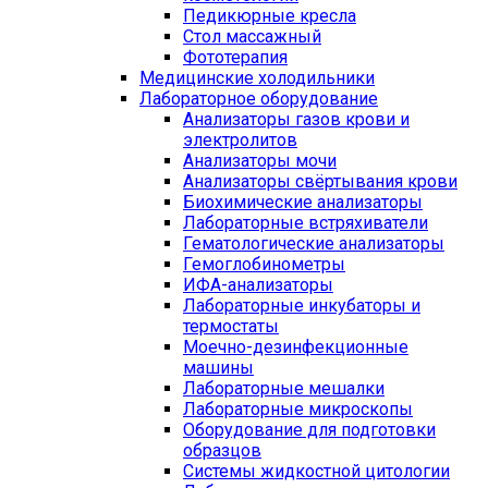
Педикюрные кресла
Стол массажный
Фототерапия
Медицинские холодильники
Лабораторное оборудование
Анализаторы газов крови и
электролитов
Анализаторы мочи
Анализаторы свёртывания крови
Биохимические анализаторы
Лабораторные встряхиватели
Гематологические анализаторы
Гемоглобинометры
ИФА-анализаторы
Лабораторные инкубаторы и
термостаты
Моечно-дезинфекционные
машины
Лабораторные мешалки
Лабораторные микроскопы
Оборудование для подготовки
образцов
Системы жидкостной цитологии