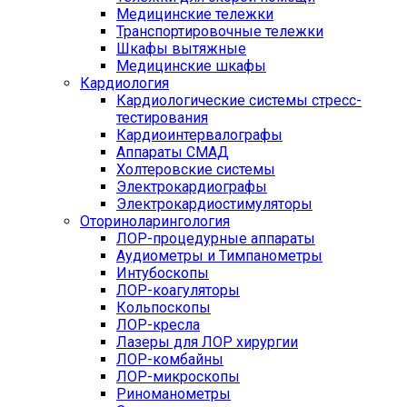
Медицинские тележки
Транспортировочные тележки
Шкафы вытяжные
Медицинские шкафы
Кардиология
Кардиологические системы стресс-
тестирования
Кардиоинтервалографы
Аппараты СМАД
Холтеровские системы
Электрокардиографы
Электрокардиостимуляторы
Оториноларингология
ЛОР-процедурные аппараты
Аудиометры и Тимпанометры
Интубоскопы
ЛОР-коагуляторы
Кольпоскопы
ЛОР-кресла
Лазеры для ЛОР хирургии
ЛОР-комбайны
ЛОР-микроскопы
Риноманометры