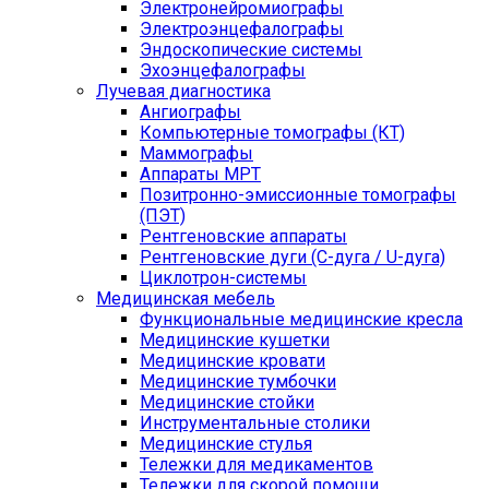
Электронейромиографы
Электроэнцефалографы
Эндоскопические системы
Эхоэнцефалографы
Лучевая диагностика
Ангиографы
Компьютерные томографы (КТ)
Маммографы
Аппараты МРТ
Позитронно-эмиссионные томографы
(ПЭТ)
Рентгеновские аппараты
Рентгеновские дуги (С-дуга / U-дуга)
Циклотрон-системы
Медицинская мебель
Функциональные медицинские кресла
Медицинские кушетки
Медицинские кровати
Медицинские тумбочки
Медицинские стойки
Инструментальные столики
Медицинские стулья
Тележки для медикаментов
Тележки для скорой помощи