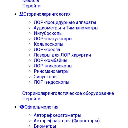
Мебель
Перейти
Оториноларингология
ЛОР-процедурные аппараты
Аудиометры и Тимпанометры
Интубоскопы
ЛОР-коагуляторы
Кольпоскопы
ЛОР-кресла
Лазеры для ЛОР хирургии
ЛОР-комбайны
ЛОР-микроскопы
Риноманометры
Синускопы
ЛОР-эндоскопы
Оториноларингологическое оборудование
Перейти
Офтальмология
Авторефкератометры
Авторефракторы (Форопторы)
Биометры