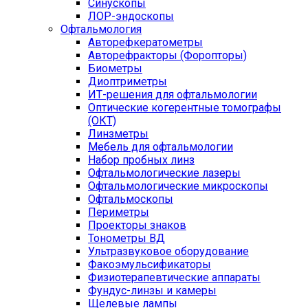
Синускопы
ЛОР-эндоскопы
Офтальмология
Авторефкератометры
Авторефракторы (Форопторы)
Биометры
Диоптриметры
ИТ-решения для офтальмологии
Оптические когерентные томографы
(ОКТ)
Линзметры
Мебель для офтальмологии
Набор пробных линз
Офтальмологические лазеры
Офтальмологические микроскопы
Офтальмоскопы
Периметры
Проекторы знаков
Тонометры ВД
Ультразвуковое оборудование
Факоэмульсификаторы
Физиотерапевтические аппараты
Фундус-линзы и камеры
Щелевые лампы