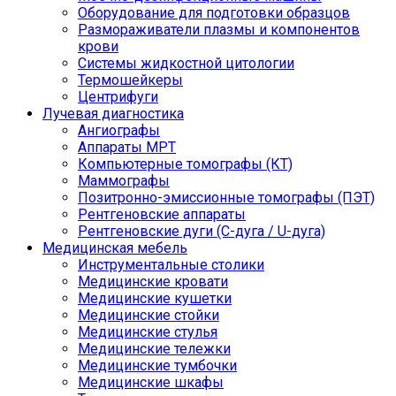
Оборудование для подготовки образцов
Размораживатели плазмы и компонентов
крови
Системы жидкостной цитологии
Термошейкеры
Центрифуги
Лучевая диагностика
Ангиографы
Аппараты МРТ
Компьютерные томографы (КТ)
Маммографы
Позитронно-эмиссионные томографы (ПЭТ)
Рентгеновские аппараты
Рентгеновские дуги (С-дуга / U-дуга)
Медицинская мебель
Инструментальные столики
Медицинские кровати
Медицинские кушетки
Медицинские стойки
Медицинские стулья
Медицинские тележки
Медицинские тумбочки
Медицинские шкафы