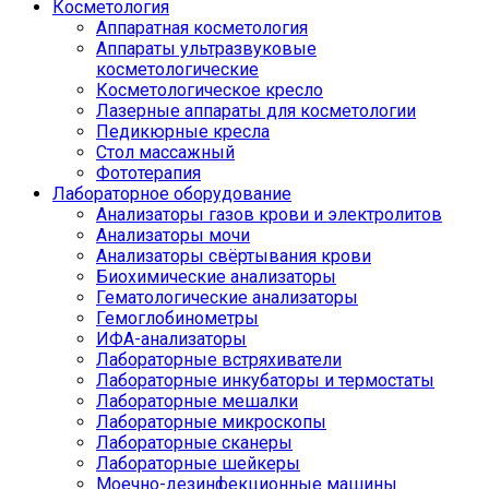
Косметология
Аппаратная косметология
Аппараты ультразвуковые
косметологические
Косметологическое кресло
Лазерные аппараты для косметологии
Педикюрные кресла
Стол массажный
Фототерапия
Лабораторное оборудование
Анализаторы газов крови и электролитов
Анализаторы мочи
Анализаторы свёртывания крови
Биохимические анализаторы
Гематологические анализаторы
Гемоглобинометры
ИФА-анализаторы
Лабораторные встряхиватели
Лабораторные инкубаторы и термостаты
Лабораторные мешалки
Лабораторные микроскопы
Лабораторные сканеры
Лабораторные шейкеры
Моечно-дезинфекционные машины