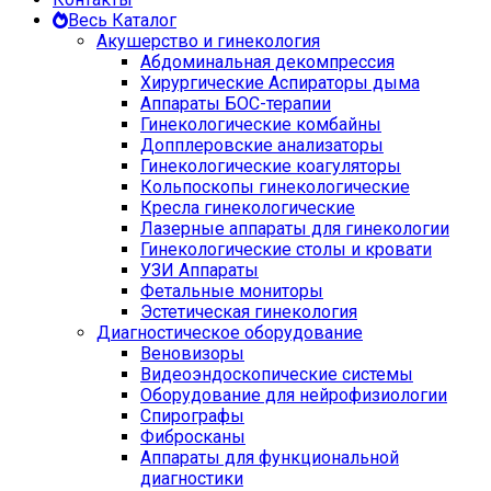
Весь Каталог
Акушерство и гинекология
Абдоминальная декомпрессия
Хирургические Аспираторы дыма
Аппараты БОС-терапии
Гинекологические комбайны
Допплеровские анализаторы
Гинекологические коагуляторы
Кольпоскопы гинекологические
Кресла гинекологические
Лазерные аппараты для гинекологии
Гинекологические столы и кровати
УЗИ Аппараты
Фетальные мониторы
Эстетическая гинекология
Диагностическое оборудование
Веновизоры
Видеоэндоскопические системы
Оборудование для нейрофизиологии
Спирографы
Фибросканы
Аппараты для функциональной
диагностики