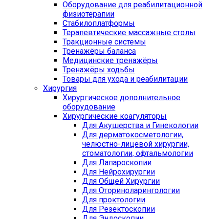
Оборудование для реабилитационной
физиотерапии
Стабилоплатформы
Терапевтические массажные столы
Тракционные системы
Тренажёры баланса
Медицинские тренажёры
Тренажёры ходьбы
Товары для ухода и реабилитации
Хирургия
Хирургическое дополнительное
оборудование
Хирургические коагуляторы
Для Акушерства и Гинекологии
Для дерматокосметологии,
челюстно-лицевой хирургии,
стоматологии, офтальмологии
Для Лапароскопии
Для Нейрохирургии
Для Общей Хирургии
Для Оториноларингологии
Для проктологии
Для Резектоскопии
Для Эндоскопии