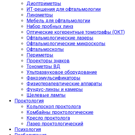
Диоптриметры
ИТ-решения для офтальмологии
Линзметры
Мебель для офтальмологии
Набор пробных линз
Оптические когерентные томографы (ОКТ)
Офтальмологические лазеры
Офтальмологические микроскопы
Офтальмоскопы
Периметры
Проекторы знаков
Тонометры ВД
Ультразвуковое оборудование
Факоэмульсификаторы
Физиотерапевтические аппараты
Фундус-линзы и камеры
Щелевые лампы
Проктология
Кольпоскоп проктолога
Комбайны проктологические
Кресло проктолога
Лазер проктологический
Психология