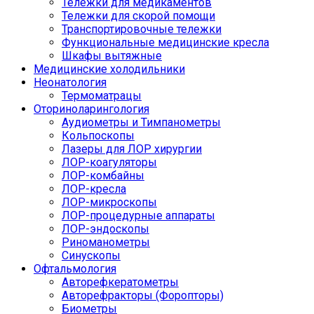
Тележки для медикаментов
Тележки для скорой помощи
Транспортировочные тележки
Функциональные медицинские кресла
Шкафы вытяжные
Медицинские холодильники
Неонатология
Термоматрацы
Оториноларингология
Аудиометры и Тимпанометры
Кольпоскопы
Лазеры для ЛОР хирургии
ЛОР-коагуляторы
ЛОР-комбайны
ЛОР-кресла
ЛОР-микроскопы
ЛОР-процедурные аппараты
ЛОР-эндоскопы
Риноманометры
Синускопы
Офтальмология
Авторефкератометры
Авторефракторы (Форопторы)
Биометры