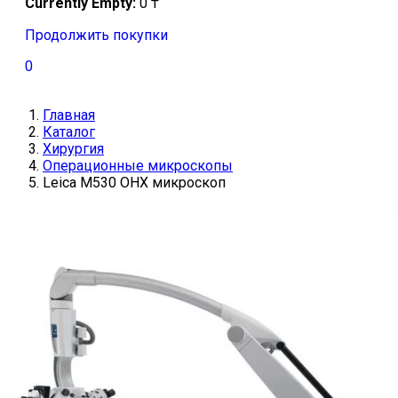
Currently Empty:
0
₸
Продолжить покупки
0
Главная
Каталог
Хирургия
Операционные микроскопы
Leica М530 OHX микроскоп