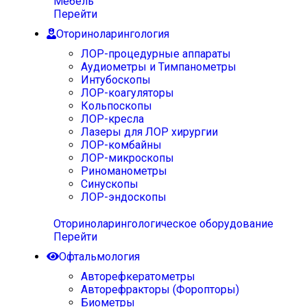
Мебель
Перейти
Оториноларингология
ЛОР-процедурные аппараты
Аудиометры и Тимпанометры
Интубоскопы
ЛОР-коагуляторы
Кольпоскопы
ЛОР-кресла
Лазеры для ЛОР хирургии
ЛОР-комбайны
ЛОР-микроскопы
Риноманометры
Синускопы
ЛОР-эндоскопы
Оториноларингологическое оборудование
Перейти
Офтальмология
Авторефкератометры
Авторефракторы (Форопторы)
Биометры