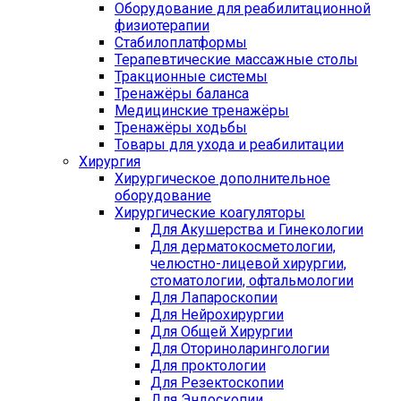
Оборудование для реабилитационной
физиотерапии
Стабилоплатформы
Терапевтические массажные столы
Тракционные системы
Тренажёры баланса
Медицинские тренажёры
Тренажёры ходьбы
Товары для ухода и реабилитации
Хирургия
Хирургическое дополнительное
оборудование
Хирургические коагуляторы
Для Акушерства и Гинекологии
Для дерматокосметологии,
челюстно-лицевой хирургии,
стоматологии, офтальмологии
Для Лапароскопии
Для Нейрохирургии
Для Общей Хирургии
Для Оториноларингологии
Для проктологии
Для Резектоскопии
Для Эндоскопии