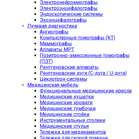
Электронейромиографы
Электроэнцефалографы
Эндоскопические системы
Эхоэнцефалографы
Лучевая диагностика
Ангиографы
Компьютерные томографы (КТ)
Маммографы
Аппараты МРТ
Позитронно-эмиссионные томографы
(ПЭТ)
Рентгеновские аппараты
Рентгеновские дуги (С-дуга / U-дуга)
Циклотрон-системы
Медицинская мебель
Функциональные медицинские кресла
Медицинские кушетки
Медицинские кровати
Медицинские тумбочки
Медицинские стойки
Инструментальные столики
Медицинские стулья
Тележки для медикаментов
Тележки для скорой помощи