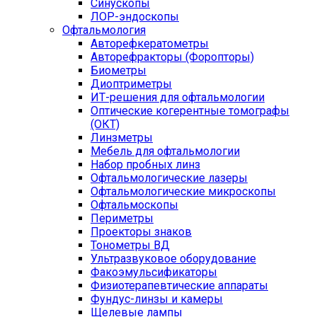
Синускопы
ЛОР-эндоскопы
Офтальмология
Авторефкератометры
Авторефракторы (Форопторы)
Биометры
Диоптриметры
ИТ-решения для офтальмологии
Оптические когерентные томографы
(ОКТ)
Линзметры
Мебель для офтальмологии
Набор пробных линз
Офтальмологические лазеры
Офтальмологические микроскопы
Офтальмоскопы
Периметры
Проекторы знаков
Тонометры ВД
Ультразвуковое оборудование
Факоэмульсификаторы
Физиотерапевтические аппараты
Фундус-линзы и камеры
Щелевые лампы