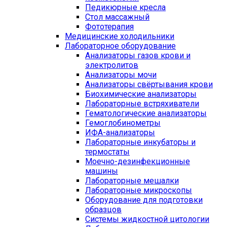
Педикюрные кресла
Стол массажный
Фототерапия
Медицинские холодильники
Лабораторное оборудование
Анализаторы газов крови и
электролитов
Анализаторы мочи
Анализаторы свёртывания крови
Биохимические анализаторы
Лабораторные встряхиватели
Гематологические анализаторы
Гемоглобинометры
ИФА-анализаторы
Лабораторные инкубаторы и
термостаты
Моечно-дезинфекционные
машины
Лабораторные мешалки
Лабораторные микроскопы
Оборудование для подготовки
образцов
Системы жидкостной цитологии