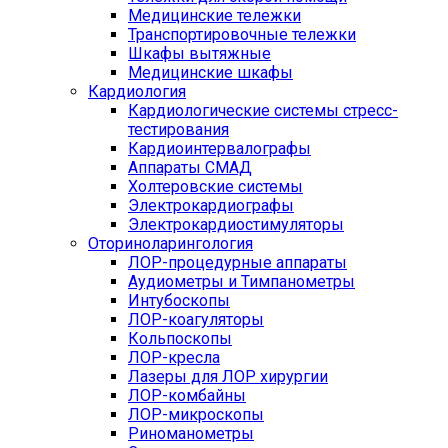
Медицинские тележки
Транспортировочные тележки
Шкафы вытяжные
Медицинские шкафы
Кардиология
Кардиологические системы стресс-
тестирования
Кардиоинтервалографы
Аппараты СМАД
Холтеровские системы
Электрокардиографы
Электрокардиостимуляторы
Оториноларингология
ЛОР-процедурные аппараты
Аудиометры и Тимпанометры
Интубоскопы
ЛОР-коагуляторы
Кольпоскопы
ЛОР-кресла
Лазеры для ЛОР хирургии
ЛОР-комбайны
ЛОР-микроскопы
Риноманометры