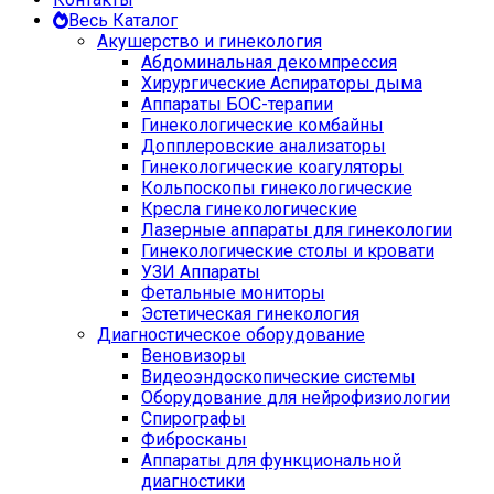
Весь Каталог
Акушерство и гинекология
Абдоминальная декомпрессия
Хирургические Аспираторы дыма
Аппараты БОС-терапии
Гинекологические комбайны
Допплеровские анализаторы
Гинекологические коагуляторы
Кольпоскопы гинекологические
Кресла гинекологические
Лазерные аппараты для гинекологии
Гинекологические столы и кровати
УЗИ Аппараты
Фетальные мониторы
Эстетическая гинекология
Диагностическое оборудование
Веновизоры
Видеоэндоскопические системы
Оборудование для нейрофизиологии
Спирографы
Фибросканы
Аппараты для функциональной
диагностики