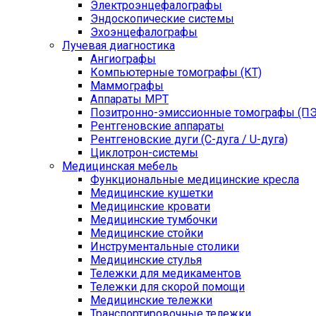
Электроэнцефалографы
Эндоскопические системы
Эхоэнцефалографы
Лучевая диагностика
Ангиографы
Компьютерные томографы (КТ)
Маммографы
Аппараты МРТ
Позитронно-эмиссионные томографы (ПЭ
Рентгеновские аппараты
Рентгеновские дуги (С-дуга / U-дуга)
Циклотрон-системы
Медицинская мебель
Функциональные медицинские кресла
Медицинские кушетки
Медицинские кровати
Медицинские тумбочки
Медицинские стойки
Инструментальные столики
Медицинские стулья
Тележки для медикаментов
Тележки для скорой помощи
Медицинские тележки
Транспортировочные тележки