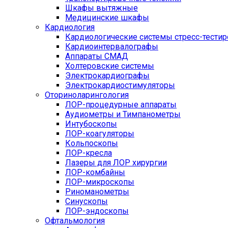
Шкафы вытяжные
Медицинские шкафы
Кардиология
Кардиологические системы стресс-тести
Кардиоинтервалографы
Аппараты СМАД
Холтеровские системы
Электрокардиографы
Электрокардиостимуляторы
Оториноларингология
ЛОР-процедурные аппараты
Аудиометры и Тимпанометры
Интубоскопы
ЛОР-коагуляторы
Кольпоскопы
ЛОР-кресла
Лазеры для ЛОР хирургии
ЛОР-комбайны
ЛОР-микроскопы
Риноманометры
Синускопы
ЛОР-эндоскопы
Офтальмология