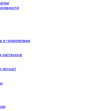
рапии
енсивности
и и гипертермии
х растворов
 лёгких)
ры
ции