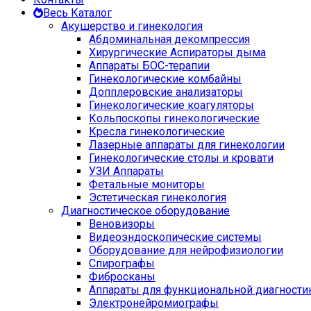
Весь Каталог
Акушерство и гинекология
Абдоминальная декомпрессия
Хирургические Аспираторы дыма
Аппараты БОС-терапии
Гинекологические комбайны
Допплеровские анализаторы
Гинекологические коагуляторы
Кольпоскопы гинекологические
Кресла гинекологические
Лазерные аппараты для гинекологии
Гинекологические столы и кровати
УЗИ Аппараты
Фетальные мониторы
Эстетическая гинекология
Диагностическое оборудование
Веновизоры
Видеоэндоскопические системы
Оборудование для нейрофизиологии
Спирографы
Фибросканы
Аппараты для функциональной диагности
Электронейромиографы