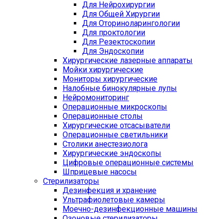
Для Нейрохирургии
Для Общей Хирургии
Для Оториноларингологии
Для проктологии
Для Резектоскопии
Для Эндоскопии
Хирургические лазерные аппараты
Мойки хирургические
Мониторы хирургические
Налобные бинокулярные лупы
Нейромониторинг
Операционные микроскопы
Операционные столы
Хирургические отсасыватели
Операционные светильники
Столики анестезиолога
Хирургические эндоскопы
Цифровые операционные системы
Шприцевые насосы
Стерилизаторы
Дезинфекция и хранение
Ультрафиолетовые камеры
Моечно-дезинфекционные машины
Озоновые стерилизаторы