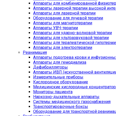
Аппараты для комбинированной физиоте
Аппараты лазерной терапии высокой инт
Аппараты для лазерной терапии
Оборудование для лучевой терапии
Аппараты для магнитотерапии
Аппараты УВЧ-терапии
Аппараты для ударно-волновой терапии
Аппараты для ультразвуковой терапии
Аппараты для терапевтической гипотерми
Аппараты для электротерапии
Реанимация
Аппараты подогрева крови и инфузионны
Аппараты для гемодиализа
Дефибрилляторы
Аппараты ИВЛ (искусственной вентиляции
Измерительные приборы
Кислородное оборудование
Медицинские кислородные концентрато
Мониторы пациента
Наркозно-дыхательные аппараты
Системы медицинского газоснабжения
Транспортировочные боксы
Оборудование для транспортной реанима