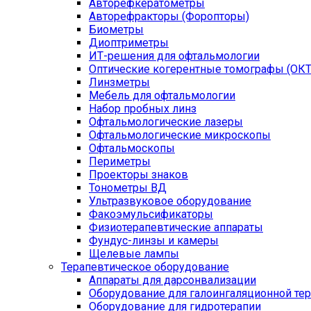
Авторефкератометры
Авторефракторы (Форопторы)
Биометры
Диоптриметры
ИТ-решения для офтальмологии
Оптические когерентные томографы (ОКТ
Линзметры
Мебель для офтальмологии
Набор пробных линз
Офтальмологические лазеры
Офтальмологические микроскопы
Офтальмоскопы
Периметры
Проекторы знаков
Тонометры ВД
Ультразвуковое оборудование
Факоэмульсификаторы
Физиотерапевтические аппараты
Фундус-линзы и камеры
Щелевые лампы
Терапевтическое оборудование
Аппараты для дарсонвализации
Оборудование для галоингаляционной те
Оборудование для гидротерапии