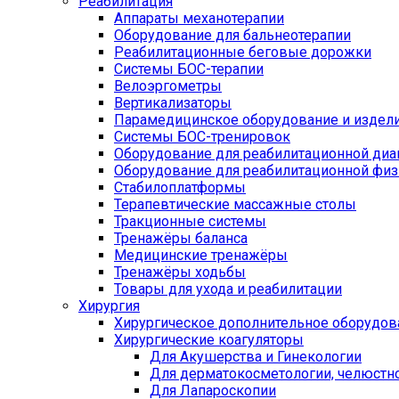
Реабилитация
Аппараты механотерапии
Оборудование для бальнеотерапии
Реабилитационные беговые дорожки
Системы БОС-терапии
Велоэргометры
Вертикализаторы
Парамедицинское оборудование и издел
Системы БОС-тренировок
Оборудование для реабилитационной диа
Оборудование для реабилитационной физ
Стабилоплатформы
Терапевтические массажные столы
Тракционные системы
Тренажёры баланса
Медицинские тренажёры
Тренажёры ходьбы
Товары для ухода и реабилитации
Хирургия
Хирургическое дополнительное оборудов
Хирургические коагуляторы
Для Акушерства и Гинекологии
Для дерматокосметологии, челюстно
Для Лапароскопии