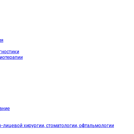
ия
гностики
иотерапии
ание
-лицевой хирургии, стоматологии, офтальмологии