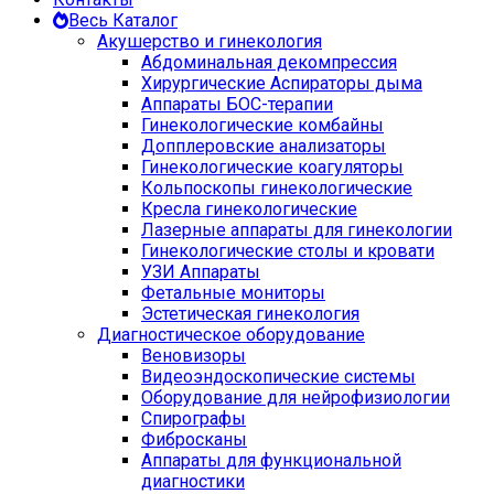
Весь Каталог
Акушерство и гинекология
Абдоминальная декомпрессия
Хирургические Аспираторы дыма
Аппараты БОС-терапии
Гинекологические комбайны
Допплеровские анализаторы
Гинекологические коагуляторы
Кольпоскопы гинекологические
Кресла гинекологические
Лазерные аппараты для гинекологии
Гинекологические столы и кровати
УЗИ Аппараты
Фетальные мониторы
Эстетическая гинекология
Диагностическое оборудование
Веновизоры
Видеоэндоскопические системы
Оборудование для нейрофизиологии
Спирографы
Фибросканы
Аппараты для функциональной
диагностики