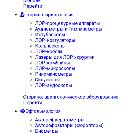
Мебель
Перейти
Оториноларингология
ЛОР-процедурные аппараты
Аудиометры и Тимпанометры
Интубоскопы
ЛОР-коагуляторы
Кольпоскопы
ЛОР-кресла
Лазеры для ЛОР хирургии
ЛОР-комбайны
ЛОР-микроскопы
Риноманометры
Синускопы
ЛОР-эндоскопы
Оториноларингологическое оборудование
Перейти
Офтальмология
Авторефкератометры
Авторефракторы (Форопторы)
Биометры