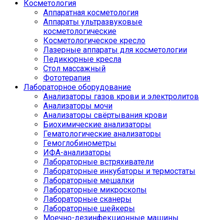
Косметология
Аппаратная косметология
Аппараты ультразвуковые
косметологические
Косметологическое кресло
Лазерные аппараты для косметологии
Педикюрные кресла
Стол массажный
Фототерапия
Лабораторное оборудование
Анализаторы газов крови и электролитов
Анализаторы мочи
Анализаторы свёртывания крови
Биохимические анализаторы
Гематологические анализаторы
Гемоглобинометры
ИФА-анализаторы
Лабораторные встряхиватели
Лабораторные инкубаторы и термостаты
Лабораторные мешалки
Лабораторные микроскопы
Лабораторные сканеры
Лабораторные шейкеры
Моечно-дезинфекционные машины