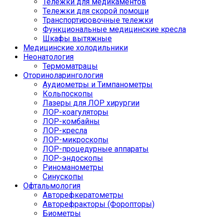
Тележки для медикаментов
Тележки для скорой помощи
Транспортировочные тележки
Функциональные медицинские кресла
Шкафы вытяжные
Медицинские холодильники
Неонатология
Термоматрацы
Оториноларингология
Аудиометры и Тимпанометры
Кольпоскопы
Лазеры для ЛОР хирургии
ЛОР-коагуляторы
ЛОР-комбайны
ЛОР-кресла
ЛОР-микроскопы
ЛОР-процедурные аппараты
ЛОР-эндоскопы
Риноманометры
Синускопы
Офтальмология
Авторефкератометры
Авторефракторы (Форопторы)
Биометры