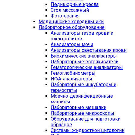
Педикюрные кресла
Стол массажный
Фототерапия
Медицинские холодильники
Лабораторное оборудование
Анализаторы газов крови и
электролитов
Анализаторы мочи
Анализаторы свёртывания крови
Биохимические анализаторы
Лабораторные встряхиватели
Гематологические анализаторы
Гемоглобинометры
ИФА-анализаторы
Лабораторные инкубаторы и
термостаты
Моечно-дезинфекционные
машины
Лабораторные мешалки
Лабораторные микроскопы
Оборудование для подготовки
образцов
Системы жидкостной цитологии