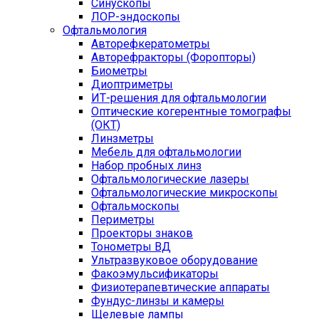
Синускопы
ЛОР-эндоскопы
Офтальмология
Авторефкератометры
Авторефракторы (Форопторы)
Биометры
Диоптриметры
ИТ-решения для офтальмологии
Оптические когерентные томографы
(ОКТ)
Линзметры
Мебель для офтальмологии
Набор пробных линз
Офтальмологические лазеры
Офтальмологические микроскопы
Офтальмоскопы
Периметры
Проекторы знаков
Тонометры ВД
Ультразвуковое оборудование
Факоэмульсификаторы
Физиотерапевтические аппараты
Фундус-линзы и камеры
Щелевые лампы