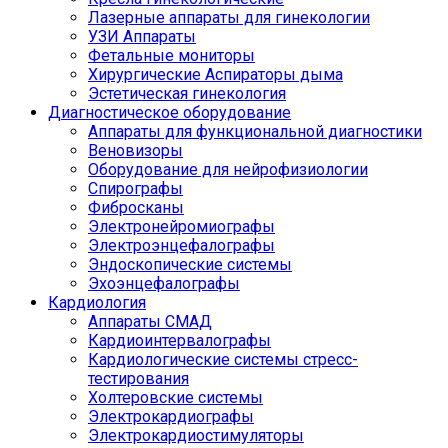
Лазерные аппараты для гинекологии
УЗИ Аппараты
Фетальные мониторы
Хирургические Аспираторы дыма
Эстетическая гинекология
Диагностическое оборудование
Аппараты для функциональной диагностики
Веновизоры
Оборудование для нейрофизиологии
Спирографы
Фибросканы
Электронейромиографы
Электроэнцефалографы
Эндоскопические системы
Эхоэнцефалографы
Кардиология
Аппараты СМАД
Кардиоинтервалографы
Кардиологические системы стресс-
тестирования
Холтеровские системы
Электрокардиографы
Электрокардиостимуляторы