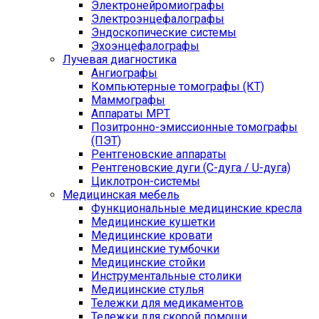
Электронейромиографы
Электроэнцефалографы
Эндоскопические системы
Эхоэнцефалографы
Лучевая диагностика
Ангиографы
Компьютерные томографы (КТ)
Маммографы
Аппараты МРТ
Позитронно-эмиссионные томографы
(ПЭТ)
Рентгеновские аппараты
Рентгеновские дуги (С-дуга / U-дуга)
Циклотрон-системы
Медицинская мебель
Функциональные медицинские кресла
Медицинские кушетки
Медицинские кровати
Медицинские тумбочки
Медицинские стойки
Инструментальные столики
Медицинские стулья
Тележки для медикаментов
Тележки для скорой помощи