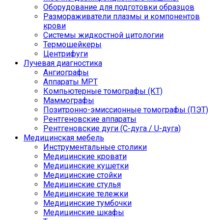
Оборудование для подготовки образцов
Размораживатели плазмы и компонентов
крови
Системы жидкостной цитологии
Термошейкеры
Центрифуги
Лучевая диагностика
Ангиографы
Аппараты МРТ
Компьютерные томографы (КТ)
Маммографы
Позитронно-эмиссионные томографы (ПЭТ)
Рентгеновские аппараты
Рентгеновские дуги (С-дуга / U-дуга)
Медицинская мебель
Инструментальные столики
Медицинские кровати
Медицинские кушетки
Медицинские стойки
Медицинские стулья
Медицинские тележки
Медицинские тумбочки
Медицинские шкафы