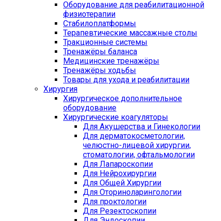
Оборудование для реабилитационной
физиотерапии
Стабилоплатформы
Терапевтические массажные столы
Тракционные системы
Тренажёры баланса
Медицинские тренажёры
Тренажёры ходьбы
Товары для ухода и реабилитации
Хирургия
Хирургическое дополнительное
оборудование
Хирургические коагуляторы
Для Акушерства и Гинекологии
Для дерматокосметологии,
челюстно-лицевой хирургии,
стоматологии, офтальмологии
Для Лапароскопии
Для Нейрохирургии
Для Общей Хирургии
Для Оториноларингологии
Для проктологии
Для Резектоскопии
Для Эндоскопии