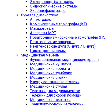
Электроэнцефалографы
Эндоскопические системы
Эхоэнцефалографы
Лучевая диагностика
Ангиографы
Компьютерные томографы (КТ)
Маммографы
Аппараты МРТ
Позитронно-эмиссионные томографы (ПЭ
Рентгеновские аппараты
Рентгеновские дуги (С-дуга / U-дуга)
Циклотрон-системы
Медицинская мебель
Функциональные медицинские кресла
Медицинские кушетки
Медицинские кровати
Медицинские тумбочки
Медицинские стойки
Инструментальные столики
Медицинские стулья
Тележки для медикаментов
Тележки для скорой помощи
Медицинские тележки
Транспортировочные тележки