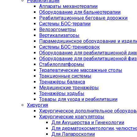
Реабилитация
Аппараты механотерапии
Оборудование для бальнеотерапии
Реабилитационные беговые дорожки
Системы БОС-терапии
Велоэргометры
Вертикализаторы
Парамедицинское оборудование и издел
Системы БОС-тренировок
Оборудование для реабилитационной диа
Оборудование для реабилитационной физ
Стабилоплатформы
Терапевтические массажные столы
Тракционные системы
Тренажёры баланса
Медицинские тренажёры
Тренажёры ходьбы
Товары для ухода и реабилитации
Хирургия
Хирургическое дополнительное оборудов
Хирургические коагуляторы
Для Акушерства и Гинекологии
Для дерматокосметологии, челюстно
Для Лапароскопии