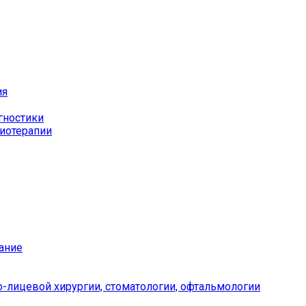
ия
гностики
иотерапии
ание
-лицевой хирургии, стоматологии, офтальмологии