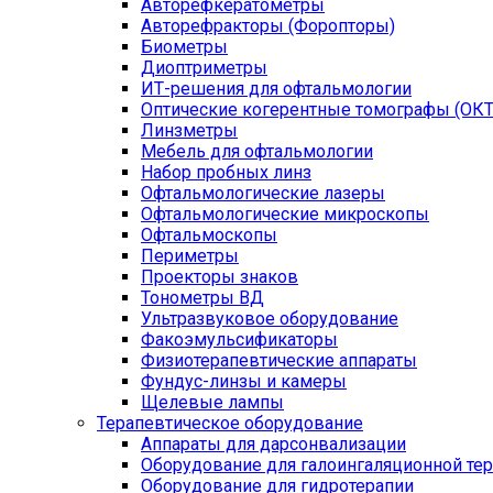
Авторефкератометры
Авторефракторы (Форопторы)
Биометры
Диоптриметры
ИТ-решения для офтальмологии
Оптические когерентные томографы (ОКТ
Линзметры
Мебель для офтальмологии
Набор пробных линз
Офтальмологические лазеры
Офтальмологические микроскопы
Офтальмоскопы
Периметры
Проекторы знаков
Тонометры ВД
Ультразвуковое оборудование
Факоэмульсификаторы
Физиотерапевтические аппараты
Фундус-линзы и камеры
Щелевые лампы
Терапевтическое оборудование
Аппараты для дарсонвализации
Оборудование для галоингаляционной те
Оборудование для гидротерапии