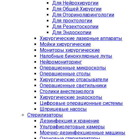
Для Нейрохирургии
Для Общей Хирургии
Для Оториноларингологии
Для проктологии
Для Резектоскопии
Для Эндоскопии
Хирургические лазерные аппараты
Мойки хирургические
Мониторы хирургические
Налобные бинокулярные лупы
Нейромониторинг
Операционные микроскопы
Операционные столы
Хирургические отсасыватели
Операционные светильники
Столики анестезиолога
Хирургические эндоскопы
Цифровые операционные системы
Шприцевые насосы
Стерилизаторы
Дезинфекция и хранение
Ультрафиолетовые камеры
Моечно-дезинфекционные машины
Озоновые стерилизаторы