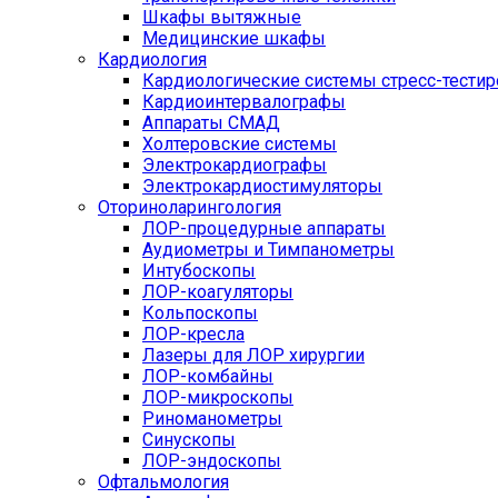
Шкафы вытяжные
Медицинские шкафы
Кардиология
Кардиологические системы стресс-тести
Кардиоинтервалографы
Аппараты СМАД
Холтеровские системы
Электрокардиографы
Электрокардиостимуляторы
Оториноларингология
ЛОР-процедурные аппараты
Аудиометры и Тимпанометры
Интубоскопы
ЛОР-коагуляторы
Кольпоскопы
ЛОР-кресла
Лазеры для ЛОР хирургии
ЛОР-комбайны
ЛОР-микроскопы
Риноманометры
Синускопы
ЛОР-эндоскопы
Офтальмология