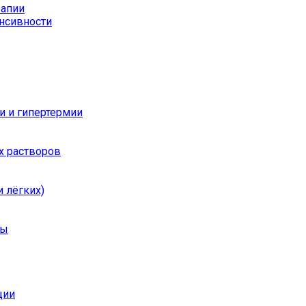
рапии
енсивности
и и гипертермии
х растворов
 лёгких)
ры
ции