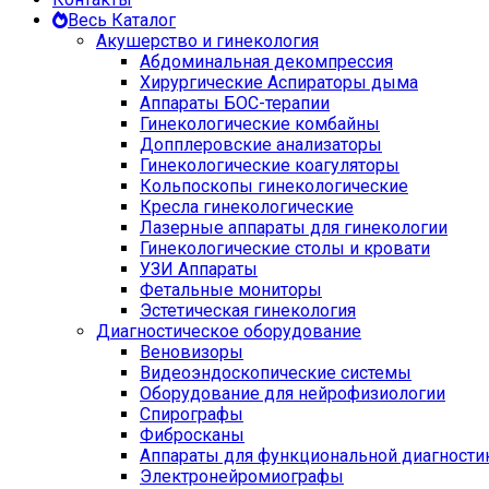
Весь Каталог
Акушерство и гинекология
Абдоминальная декомпрессия
Хирургические Аспираторы дыма
Аппараты БОС-терапии
Гинекологические комбайны
Допплеровские анализаторы
Гинекологические коагуляторы
Кольпоскопы гинекологические
Кресла гинекологические
Лазерные аппараты для гинекологии
Гинекологические столы и кровати
УЗИ Аппараты
Фетальные мониторы
Эстетическая гинекология
Диагностическое оборудование
Веновизоры
Видеоэндоскопические системы
Оборудование для нейрофизиологии
Спирографы
Фибросканы
Аппараты для функциональной диагности
Электронейромиографы