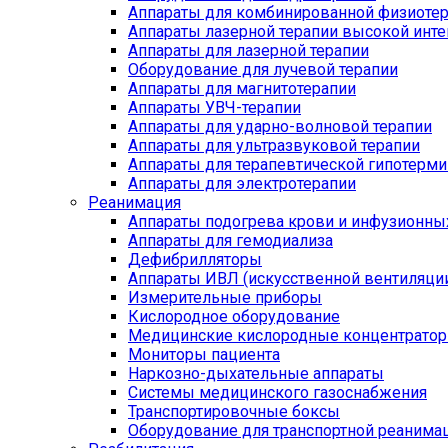
Аппараты для комбинированной физиоте
Аппараты лазерной терапии высокой инт
Аппараты для лазерной терапии
Оборудование для лучевой терапии
Аппараты для магнитотерапии
Аппараты УВЧ-терапии
Аппараты для ударно-волновой терапии
Аппараты для ультразвуковой терапии
Аппараты для терапевтической гипотерми
Аппараты для электротерапии
Реанимация
Аппараты подогрева крови и инфузионны
Аппараты для гемодиализа
Дефибрилляторы
Аппараты ИВЛ (искусственной вентиляции
Измерительные приборы
Кислородное оборудование
Медицинские кислородные концентрато
Мониторы пациента
Наркозно-дыхательные аппараты
Системы медицинского газоснабжения
Транспортировочные боксы
Оборудование для транспортной реанима