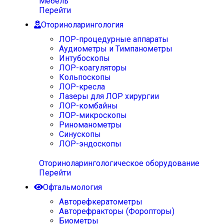
Мебель
Перейти
Оториноларингология
ЛОР-процедурные аппараты
Аудиометры и Тимпанометры
Интубоскопы
ЛОР-коагуляторы
Кольпоскопы
ЛОР-кресла
Лазеры для ЛОР хирургии
ЛОР-комбайны
ЛОР-микроскопы
Риноманометры
Синускопы
ЛОР-эндоскопы
Оториноларингологическое оборудование
Перейти
Офтальмология
Авторефкератометры
Авторефракторы (Форопторы)
Биометры