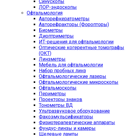
Синускопы
ЛОР-эндоскопы
Офтальмология
Авторефкератометры
Авторефракторы (Форопторы)
Биометры
Диоптриметры
ИТ-решения для офтальмологии
Оптические когерентные томографы
(ОКТ)
Линзметры
Мебель для офтальмологии
Набор пробных линз
Офтальмологические лазеры
Офтальмологические микроскопы
Офтальмоскопы
Периметры
Проекторы знаков
Тонометры ВД
Ультразвуковое оборудование
Факоэмульсификаторы
Физиотерапевтические аппараты
Фундус-линзы и камеры
Щелевые лампы