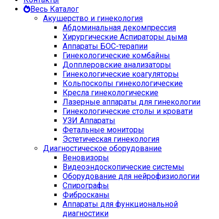
Весь Каталог
Акушерство и гинекология
Абдоминальная декомпрессия
Хирургические Аспираторы дыма
Аппараты БОС-терапии
Гинекологические комбайны
Допплеровские анализаторы
Гинекологические коагуляторы
Кольпоскопы гинекологические
Кресла гинекологические
Лазерные аппараты для гинекологии
Гинекологические столы и кровати
УЗИ Аппараты
Фетальные мониторы
Эстетическая гинекология
Диагностическое оборудование
Веновизоры
Видеоэндоскопические системы
Оборудование для нейрофизиологии
Спирографы
Фибросканы
Аппараты для функциональной
диагностики