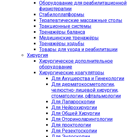
Оборудование для реабилитационной
физиотерапии
Стабилоплатформы
Терапевтические массажные столы
Тракционные системы
Тренажёры баланса
Медицинские тренажёры
Тренажёры ходьбы
Товары для ухода и реабилитации
Хирургия
Хирургическое дополнительное
оборудование
Хирургические коагуляторы
Для Акушерства и Гинекологии
Для дерматокосметологии,
челюстно-лицевой хирургии,
стоматологии, офтальмологии
Для Лапароскопии
Для Нейрохирургии
Для Общей Хирургии
Для Оториноларингологии
Для проктологии
Для Резектоскопии
Для Эндоскопии