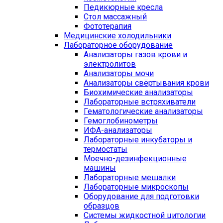
Педикюрные кресла
Стол массажный
Фототерапия
Медицинские холодильники
Лабораторное оборудование
Анализаторы газов крови и
электролитов
Анализаторы мочи
Анализаторы свёртывания крови
Биохимические анализаторы
Лабораторные встряхиватели
Гематологические анализаторы
Гемоглобинометры
ИФА-анализаторы
Лабораторные инкубаторы и
термостаты
Моечно-дезинфекционные
машины
Лабораторные мешалки
Лабораторные микроскопы
Оборудование для подготовки
образцов
Системы жидкостной цитологии