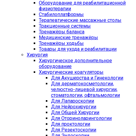
Оборудование для реабилитационной
физиотерапии
Стабилоплатформы
Терапевтические массажные столы
Тракционные системы
Тренажёры баланса
Медицинские тренажёры
Тренажёры ходьбы
Товары для ухода и реабилитации
Хирургия
Хирургическое дополнительное
оборудование
Хирургические коагуляторы
Для Акушерства и Гинекологии
Для дерматокосметологии,
челюстно-лицевой хирургии,
стоматологии, офтальмологии
Для Лапароскопии
Для Нейрохирургии
Для Общей Хирургии
Для Оториноларингологии
Для проктологии
Для Резектоскопии
Для Эндоскопии