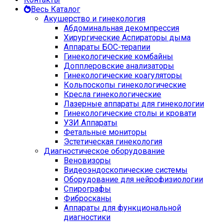
Весь Каталог
Акушерство и гинекология
Абдоминальная декомпрессия
Хирургические Аспираторы дыма
Аппараты БОС-терапии
Гинекологические комбайны
Допплеровские анализаторы
Гинекологические коагуляторы
Кольпоскопы гинекологические
Кресла гинекологические
Лазерные аппараты для гинекологии
Гинекологические столы и кровати
УЗИ Аппараты
Фетальные мониторы
Эстетическая гинекология
Диагностическое оборудование
Веновизоры
Видеоэндоскопические системы
Оборудование для нейрофизиологии
Спирографы
Фибросканы
Аппараты для функциональной
диагностики