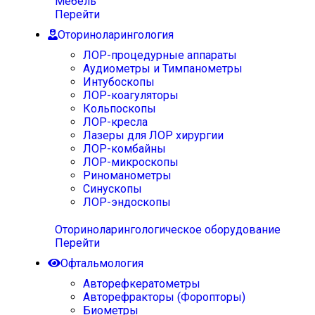
Мебель
Перейти
Оториноларингология
ЛОР-процедурные аппараты
Аудиометры и Тимпанометры
Интубоскопы
ЛОР-коагуляторы
Кольпоскопы
ЛОР-кресла
Лазеры для ЛОР хирургии
ЛОР-комбайны
ЛОР-микроскопы
Риноманометры
Синускопы
ЛОР-эндоскопы
Оториноларингологическое оборудование
Перейти
Офтальмология
Авторефкератометры
Авторефракторы (Форопторы)
Биометры