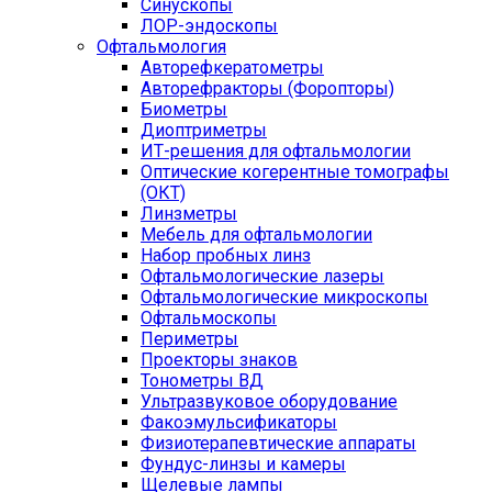
Синускопы
ЛОР-эндоскопы
Офтальмология
Авторефкератометры
Авторефракторы (Форопторы)
Биометры
Диоптриметры
ИТ-решения для офтальмологии
Оптические когерентные томографы
(ОКТ)
Линзметры
Мебель для офтальмологии
Набор пробных линз
Офтальмологические лазеры
Офтальмологические микроскопы
Офтальмоскопы
Периметры
Проекторы знаков
Тонометры ВД
Ультразвуковое оборудование
Факоэмульсификаторы
Физиотерапевтические аппараты
Фундус-линзы и камеры
Щелевые лампы