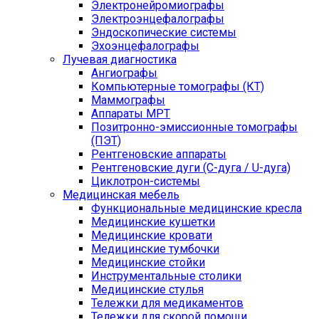
Электронейромиографы
Электроэнцефалографы
Эндоскопические системы
Эхоэнцефалографы
Лучевая диагностика
Ангиографы
Компьютерные томографы (КТ)
Маммографы
Аппараты МРТ
Позитронно-эмиссионные томографы
(ПЭТ)
Рентгеновские аппараты
Рентгеновские дуги (С-дуга / U-дуга)
Циклотрон-системы
Медицинская мебель
Функциональные медицинские кресла
Медицинские кушетки
Медицинские кровати
Медицинские тумбочки
Медицинские стойки
Инструментальные столики
Медицинские стулья
Тележки для медикаментов
Тележки для скорой помощи