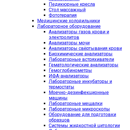
Педикюрные кресла
Стол массажный
Фототерапия
Медицинские холодильники
Лабораторное оборудование
Анализаторы газов крови и
электролитов
Анализаторы мочи
Анализаторы свёртывания крови
Биохимические анализаторы
Лабораторные встряхиватели
Гематологические анализаторы
Гемоглобинометры
ИФА-анализаторы
Лабораторные инкубаторы и
термостаты
Моечно-дезинфекционные
машины
Лабораторные мешалки
Лабораторные микроскопы
Оборудование для подготовки
образцов
Системы жидкостной цитологии