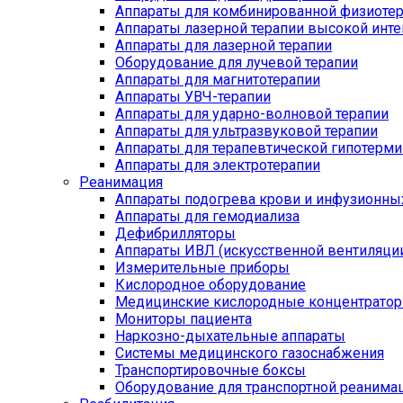
Аппараты для комбинированной физиоте
Аппараты лазерной терапии высокой инт
Аппараты для лазерной терапии
Оборудование для лучевой терапии
Аппараты для магнитотерапии
Аппараты УВЧ-терапии
Аппараты для ударно-волновой терапии
Аппараты для ультразвуковой терапии
Аппараты для терапевтической гипотерми
Аппараты для электротерапии
Реанимация
Аппараты подогрева крови и инфузионны
Аппараты для гемодиализа
Дефибрилляторы
Аппараты ИВЛ (искусственной вентиляции
Измерительные приборы
Кислородное оборудование
Медицинские кислородные концентрато
Мониторы пациента
Наркозно-дыхательные аппараты
Системы медицинского газоснабжения
Транспортировочные боксы
Оборудование для транспортной реанима