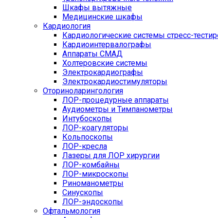
Шкафы вытяжные
Медицинские шкафы
Кардиология
Кардиологические системы стресс-тести
Кардиоинтервалографы
Аппараты СМАД
Холтеровские системы
Электрокардиографы
Электрокардиостимуляторы
Оториноларингология
ЛОР-процедурные аппараты
Аудиометры и Тимпанометры
Интубоскопы
ЛОР-коагуляторы
Кольпоскопы
ЛОР-кресла
Лазеры для ЛОР хирургии
ЛОР-комбайны
ЛОР-микроскопы
Риноманометры
Синускопы
ЛОР-эндоскопы
Офтальмология