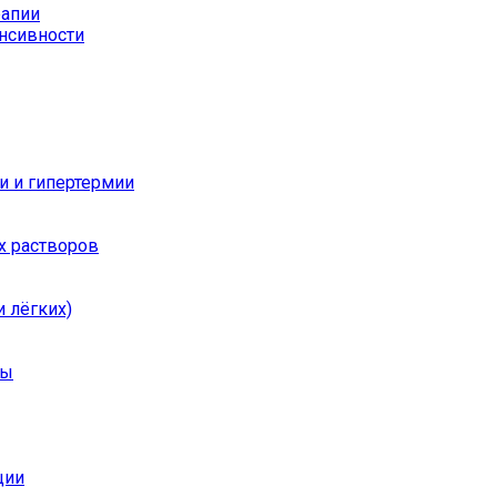
рапии
енсивности
и и гипертермии
х растворов
 лёгких)
ры
ции