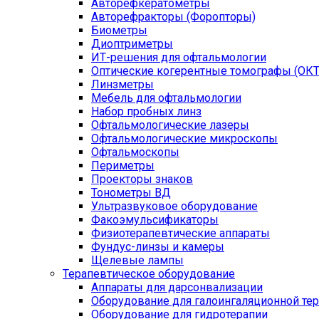
Авторефкератометры
Авторефракторы (Форопторы)
Биометры
Диоптриметры
ИТ-решения для офтальмологии
Оптические когерентные томографы (ОКТ
Линзметры
Мебель для офтальмологии
Набор пробных линз
Офтальмологические лазеры
Офтальмологические микроскопы
Офтальмоскопы
Периметры
Проекторы знаков
Тонометры ВД
Ультразвуковое оборудование
Факоэмульсификаторы
Физиотерапевтические аппараты
Фундус-линзы и камеры
Щелевые лампы
Терапевтическое оборудование
Аппараты для дарсонвализации
Оборудование для галоингаляционной те
Оборудование для гидротерапии