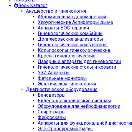
Весь Каталог
Акушерство и гинекология
Абдоминальная декомпрессия
Хирургические Аспираторы дыма
Аппараты БОС-терапии
Гинекологические комбайны
Допплеровские анализаторы
Гинекологические коагуляторы
Кольпоскопы гинекологические
Кресла гинекологические
Лазерные аппараты для гинекологии
Гинекологические столы и кровати
УЗИ Аппараты
Фетальные мониторы
Эстетическая гинекология
Диагностическое оборудование
Веновизоры
Видеоэндоскопические системы
Оборудование для нейрофизиологии
Спирографы
Фибросканы
Аппараты для функциональной диагности
Электронейромиографы