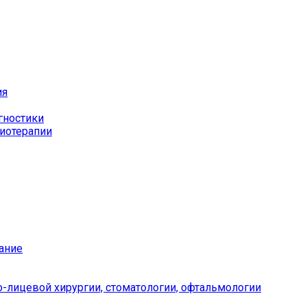
ия
гностики
иотерапии
ание
-лицевой хирургии, стоматологии, офтальмологии