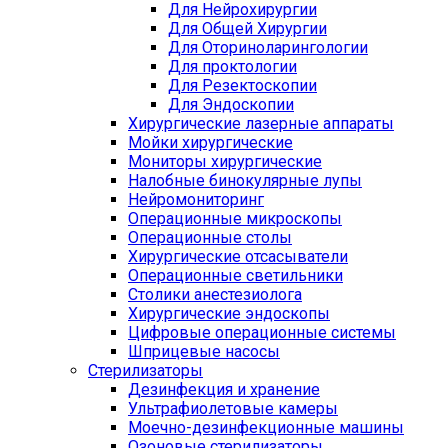
Для Нейрохирургии
Для Общей Хирургии
Для Оториноларингологии
Для проктологии
Для Резектоскопии
Для Эндоскопии
Хирургические лазерные аппараты
Мойки хирургические
Мониторы хирургические
Налобные бинокулярные лупы
Нейромониторинг
Операционные микроскопы
Операционные столы
Хирургические отсасыватели
Операционные светильники
Столики анестезиолога
Хирургические эндоскопы
Цифровые операционные системы
Шприцевые насосы
Стерилизаторы
Дезинфекция и хранение
Ультрафиолетовые камеры
Моечно-дезинфекционные машины
Озоновые стерилизаторы