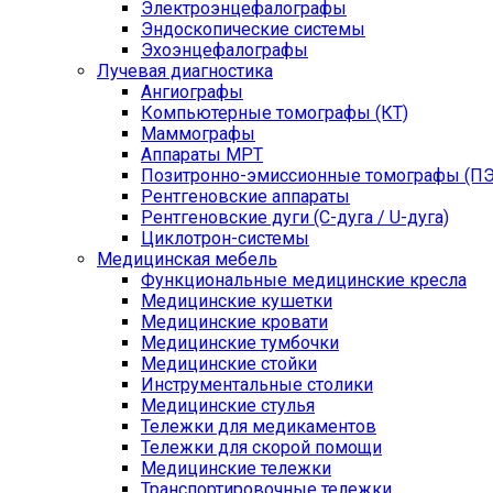
Электроэнцефалографы
Эндоскопические системы
Эхоэнцефалографы
Лучевая диагностика
Ангиографы
Компьютерные томографы (КТ)
Маммографы
Аппараты МРТ
Позитронно-эмиссионные томографы (ПЭ
Рентгеновские аппараты
Рентгеновские дуги (С-дуга / U-дуга)
Циклотрон-системы
Медицинская мебель
Функциональные медицинские кресла
Медицинские кушетки
Медицинские кровати
Медицинские тумбочки
Медицинские стойки
Инструментальные столики
Медицинские стулья
Тележки для медикаментов
Тележки для скорой помощи
Медицинские тележки
Транспортировочные тележки