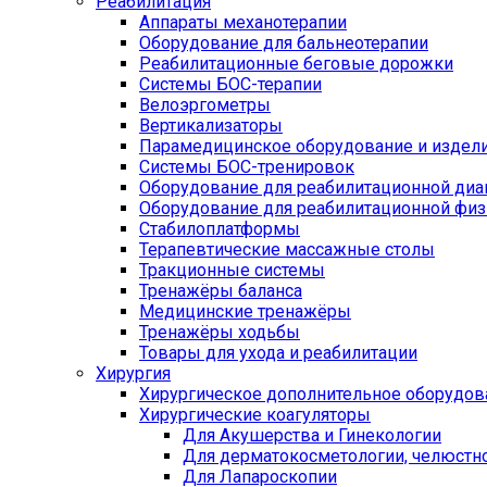
Реабилитация
Аппараты механотерапии
Оборудование для бальнеотерапии
Реабилитационные беговые дорожки
Системы БОС-терапии
Велоэргометры
Вертикализаторы
Парамедицинское оборудование и издел
Системы БОС-тренировок
Оборудование для реабилитационной диа
Оборудование для реабилитационной физ
Стабилоплатформы
Терапевтические массажные столы
Тракционные системы
Тренажёры баланса
Медицинские тренажёры
Тренажёры ходьбы
Товары для ухода и реабилитации
Хирургия
Хирургическое дополнительное оборудов
Хирургические коагуляторы
Для Акушерства и Гинекологии
Для дерматокосметологии, челюстно
Для Лапароскопии