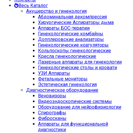
Весь Каталог
Акушерство и гинекология
Абдоминальная декомпрессия
Хирургические Аспираторы дыма
Аппараты БОС-терапии
Гинекологические комбайны
Допплеровские анализаторы
Гинекологические коагуляторы
Кольпоскопы гинекологические
Кресла гинекологические
Лазерные аппараты для гинекологии
Гинекологические столы и кровати
УЗИ Аппараты
Фетальные мониторы
Эстетическая гинекология
Диагностическое оборудование
Веновизоры
Видеоэндоскопические системы
Оборудование для нейрофизиологии
Спирографы
Фибросканы
Аппараты для функциональной
диагностики