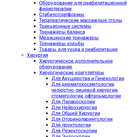
Оборудование для реабилитационной
физиотерапии
Стабилоплатформы
Терапевтические массажные столы
Тракционные системы
Тренажёры баланса
Медицинские тренажёры
Тренажёры ходьбы
Товары для ухода и реабилитации
Хирургия
Хирургическое дополнительное
оборудование
Хирургические коагуляторы
Для Акушерства и Гинекологии
Для дерматокосметологии,
челюстно-лицевой хирургии,
стоматологии, офтальмологии
Для Лапароскопии
Для Нейрохирургии
Для Общей Хирургии
Для Оториноларингологии
Для проктологии
Для Резектоскопии
Для Эндоскопии