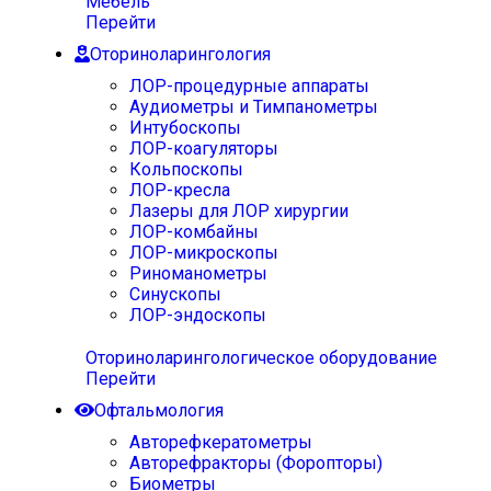
Мебель
Перейти
Оториноларингология
ЛОР-процедурные аппараты
Аудиометры и Тимпанометры
Интубоскопы
ЛОР-коагуляторы
Кольпоскопы
ЛОР-кресла
Лазеры для ЛОР хирургии
ЛОР-комбайны
ЛОР-микроскопы
Риноманометры
Синускопы
ЛОР-эндоскопы
Оториноларингологическое оборудование
Перейти
Офтальмология
Авторефкератометры
Авторефракторы (Форопторы)
Биометры