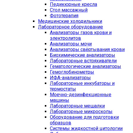
Педикюрные кресла
Стол массажный
Фототерапия
Медицинские холодильники
Лабораторное оборудование
Анализаторы газов крови и
электролитов
Анализаторы мочи
Анализаторы свёртывания крови
Биохимические анализаторы
Лабораторные встряхиватели
Гематологические анализаторы
Гемоглобинометры
ИФА-анализаторы
Лабораторные инкубаторы и
термостаты
Моечно-дезинфекционные
машины
Лабораторные мешалки
Лабораторные микроскопы
Оборудование для подготовки
образцов
Системы жидкостной цитологии