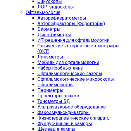
Синускопы
ЛОР-эндоскопы
Офтальмология
Авторефкератометры
Авторефракторы (Форопторы)
Биометры
Диоптриметры
ИТ-решения для офтальмологии
Оптические когерентные томографы
(ОКТ)
Линзметры
Мебель для офтальмологии
Набор пробных линз
Офтальмологические лазеры
Офтальмологические микроскопы
Офтальмоскопы
Периметры
Проекторы знаков
Тонометры ВД
Ультразвуковое оборудование
Факоэмульсификаторы
Физиотерапевтические аппараты
Фундус-линзы и камеры
Щелевые лампы