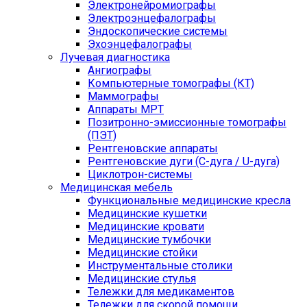
Электронейромиографы
Электроэнцефалографы
Эндоскопические системы
Эхоэнцефалографы
Лучевая диагностика
Ангиографы
Компьютерные томографы (КТ)
Маммографы
Аппараты МРТ
Позитронно-эмиссионные томографы
(ПЭТ)
Рентгеновские аппараты
Рентгеновские дуги (С-дуга / U-дуга)
Циклотрон-системы
Медицинская мебель
Функциональные медицинские кресла
Медицинские кушетки
Медицинские кровати
Медицинские тумбочки
Медицинские стойки
Инструментальные столики
Медицинские стулья
Тележки для медикаментов
Тележки для скорой помощи