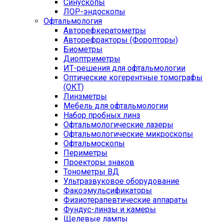
Синускопы
ЛОР-эндоскопы
Офтальмология
Авторефкератометры
Авторефракторы (Форопторы)
Биометры
Диоптриметры
ИТ-решения для офтальмологии
Оптические когерентные томографы
(ОКТ)
Линзметры
Мебель для офтальмологии
Набор пробных линз
Офтальмологические лазеры
Офтальмологические микроскопы
Офтальмоскопы
Периметры
Проекторы знаков
Тонометры ВД
Ультразвуковое оборудование
Факоэмульсификаторы
Физиотерапевтические аппараты
Фундус-линзы и камеры
Щелевые лампы