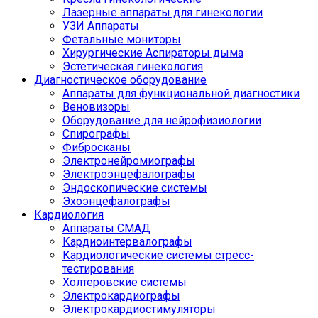
Лазерные аппараты для гинекологии
УЗИ Аппараты
Фетальные мониторы
Хирургические Аспираторы дыма
Эстетическая гинекология
Диагностическое оборудование
Аппараты для функциональной диагностики
Веновизоры
Оборудование для нейрофизиологии
Спирографы
Фибросканы
Электронейромиографы
Электроэнцефалографы
Эндоскопические системы
Эхоэнцефалографы
Кардиология
Аппараты СМАД
Кардиоинтервалографы
Кардиологические системы стресс-
тестирования
Холтеровские системы
Электрокардиографы
Электрокардиостимуляторы