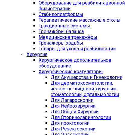
Оборудование для реабилитационной
физиотерапии
Стабилоплатформы
Терапевтические массажные столы
Тракционные системы
Тренажёры баланса
Медицинские тренажёры
Тренажёры ходьбы
Товары для ухода и реабилитации
Хирургия
Хирургическое дополнительное
оборудование
Хирургические коагуляторы
Для Акушерства и Гинекологии
Для дерматокосметологии,
челюстно-лицевой хирургии,
стоматологии, офтальмологии
Для Лапароскопии
Для Нейрохирургии
Для Общей Хирургии
Для Оториноларингологии
Для проктологии
Для Резектоскопии
Для Эндоскопии