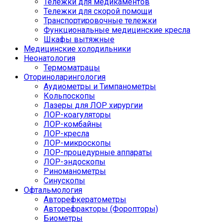
Тележки для медикаментов
Тележки для скорой помощи
Транспортировочные тележки
Функциональные медицинские кресла
Шкафы вытяжные
Медицинские холодильники
Неонатология
Термоматрацы
Оториноларингология
Аудиометры и Тимпанометры
Кольпоскопы
Лазеры для ЛОР хирургии
ЛОР-коагуляторы
ЛОР-комбайны
ЛОР-кресла
ЛОР-микроскопы
ЛОР-процедурные аппараты
ЛОР-эндоскопы
Риноманометры
Синускопы
Офтальмология
Авторефкератометры
Авторефракторы (Форопторы)
Биометры