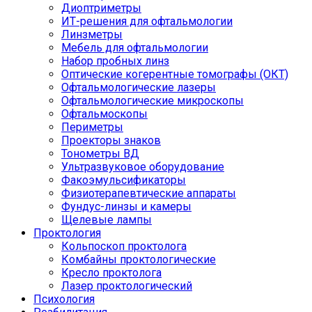
Диоптриметры
ИТ-решения для офтальмологии
Линзметры
Мебель для офтальмологии
Набор пробных линз
Оптические когерентные томографы (ОКТ)
Офтальмологические лазеры
Офтальмологические микроскопы
Офтальмоскопы
Периметры
Проекторы знаков
Тонометры ВД
Ультразвуковое оборудование
Факоэмульсификаторы
Физиотерапевтические аппараты
Фундус-линзы и камеры
Щелевые лампы
Проктология
Кольпоскоп проктолога
Комбайны проктологические
Кресло проктолога
Лазер проктологический
Психология