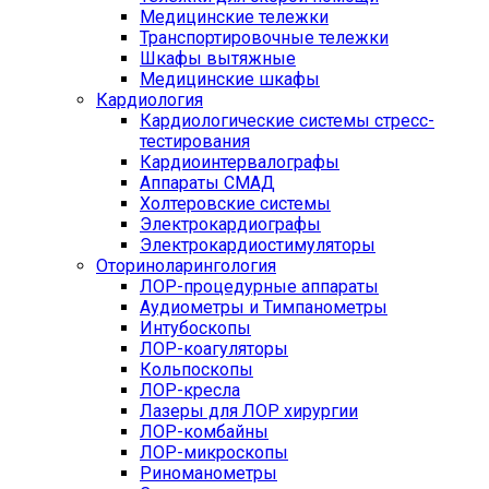
Медицинские тележки
Транспортировочные тележки
Шкафы вытяжные
Медицинские шкафы
Кардиология
Кардиологические системы стресс-
тестирования
Кардиоинтервалографы
Аппараты СМАД
Холтеровские системы
Электрокардиографы
Электрокардиостимуляторы
Оториноларингология
ЛОР-процедурные аппараты
Аудиометры и Тимпанометры
Интубоскопы
ЛОР-коагуляторы
Кольпоскопы
ЛОР-кресла
Лазеры для ЛОР хирургии
ЛОР-комбайны
ЛОР-микроскопы
Риноманометры