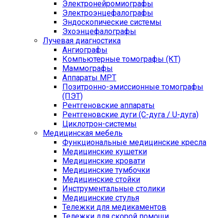
Электронейромиографы
Электроэнцефалографы
Эндоскопические системы
Эхоэнцефалографы
Лучевая диагностика
Ангиографы
Компьютерные томографы (КТ)
Маммографы
Аппараты МРТ
Позитронно-эмиссионные томографы
(ПЭТ)
Рентгеновские аппараты
Рентгеновские дуги (С-дуга / U-дуга)
Циклотрон-системы
Медицинская мебель
Функциональные медицинские кресла
Медицинские кушетки
Медицинские кровати
Медицинские тумбочки
Медицинские стойки
Инструментальные столики
Медицинские стулья
Тележки для медикаментов
Тележки для скорой помощи