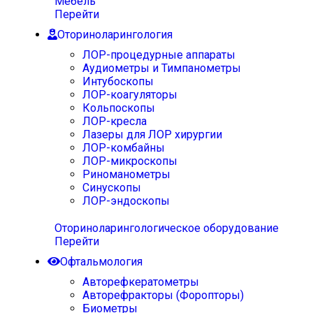
Мебель
Перейти
Оториноларингология
ЛОР-процедурные аппараты
Аудиометры и Тимпанометры
Интубоскопы
ЛОР-коагуляторы
Кольпоскопы
ЛОР-кресла
Лазеры для ЛОР хирургии
ЛОР-комбайны
ЛОР-микроскопы
Риноманометры
Синускопы
ЛОР-эндоскопы
Оториноларингологическое оборудование
Перейти
Офтальмология
Авторефкератометры
Авторефракторы (Форопторы)
Биометры