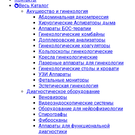
Весь Каталог
Акушерство и гинекология
Абдоминальная декомпрессия
Хирургические Аспираторы дыма
Аппараты БОС-терапии
Гинекологические комбайны
Допплеровские анализаторы
Гинекологические коагуляторы
Кольпоскопы гинекологические
Кресла гинекологические
Лазерные аппараты для гинекологии
Гинекологические столы и кровати
УЗИ Аппараты
Фетальные мониторы
Эстетическая гинекология
Диагностическое оборудование
Веновизоры
Видеоэндоскопические системы
Оборудование для нейрофизиологии
Спирографы
Фибросканы
Аппараты для функциональной
диагностики