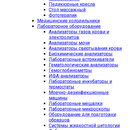
Педикюрные кресла
Стол массажный
Фототерапия
Медицинские холодильники
Лабораторное оборудование
Анализаторы газов крови и
электролитов
Анализаторы мочи
Анализаторы свёртывания крови
Биохимические анализаторы
Лабораторные встряхиватели
Гематологические анализаторы
Гемоглобинометры
ИФА-анализаторы
Лабораторные инкубаторы и
термостаты
Моечно-дезинфекционные
машины
Лабораторные мешалки
Лабораторные микроскопы
Оборудование для подготовки
образцов
Системы жидкостной цитологии