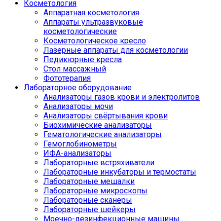
Косметология
Аппаратная косметология
Аппараты ультразвуковые
косметологические
Косметологическое кресло
Лазерные аппараты для косметологии
Педикюрные кресла
Стол массажный
Фототерапия
Лабораторное оборудование
Анализаторы газов крови и электролитов
Анализаторы мочи
Анализаторы свёртывания крови
Биохимические анализаторы
Гематологические анализаторы
Гемоглобинометры
ИФА-анализаторы
Лабораторные встряхиватели
Лабораторные инкубаторы и термостаты
Лабораторные мешалки
Лабораторные микроскопы
Лабораторные сканеры
Лабораторные шейкеры
Моечно-дезинфекционные машины