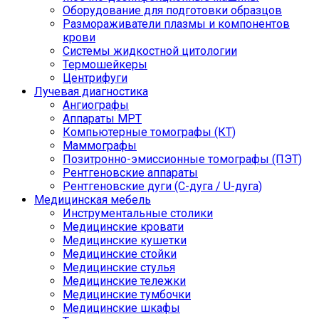
Оборудование для подготовки образцов
Размораживатели плазмы и компонентов
крови
Системы жидкостной цитологии
Термошейкеры
Центрифуги
Лучевая диагностика
Ангиографы
Аппараты МРТ
Компьютерные томографы (КТ)
Маммографы
Позитронно-эмиссионные томографы (ПЭТ)
Рентгеновские аппараты
Рентгеновские дуги (С-дуга / U-дуга)
Медицинская мебель
Инструментальные столики
Медицинские кровати
Медицинские кушетки
Медицинские стойки
Медицинские стулья
Медицинские тележки
Медицинские тумбочки
Медицинские шкафы