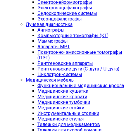
Электронейромиографы
Электроэнцефалографы
Эндоскопические системы
Эхоэнцефалографы
Лучевая диагностика
Ангиографы
Компьютерные томографы (КТ)
Маммографы
Аппараты МРТ
Позитронно-эмиссионные томографы
(ПЭТ)
Рентгеновские аппараты
Рентгеновские дуги (С-дуга / U-дуга)
Циклотрон-системы
Медицинская мебель
Функциональные медицинские кресла
Медицинские кушетки
Медицинские кровати
Медицинские тумбочки
Медицинские стойки
Инструментальные столики
Медицинские стулья
Тележки для медикаментов
Тележки для скорой помощи