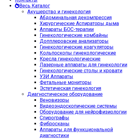
Весь Каталог
Акушерство и гинекология
Абдоминальная декомпрессия
Хирургические Аспираторы дыма
Аппараты БОС-терапии
Гинекологические комбайны
Допплеровские анализаторы
Гинекологические коагуляторы
Кольпоскопы гинекологические
Кресла гинекологические
Лазерные аппараты для гинекологии
Гинекологические столы и кровати
УЗИ Аппараты
Фетальные мониторы
Эстетическая гинекология
Диагностическое оборудование
Веновизоры
Видеоэндоскопические системы
Оборудование для нейрофизиологии
Спирографы
Фибросканы
Аппараты для функциональной
диагностики