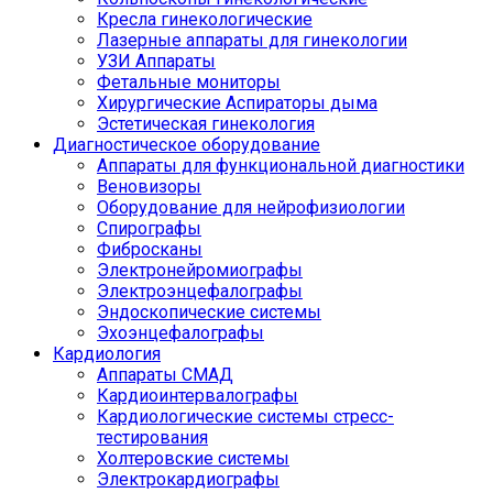
Кресла гинекологические
Лазерные аппараты для гинекологии
УЗИ Аппараты
Фетальные мониторы
Хирургические Аспираторы дыма
Эстетическая гинекология
Диагностическое оборудование
Аппараты для функциональной диагностики
Веновизоры
Оборудование для нейрофизиологии
Спирографы
Фибросканы
Электронейромиографы
Электроэнцефалографы
Эндоскопические системы
Эхоэнцефалографы
Кардиология
Аппараты СМАД
Кардиоинтервалографы
Кардиологические системы стресс-
тестирования
Холтеровские системы
Электрокардиографы