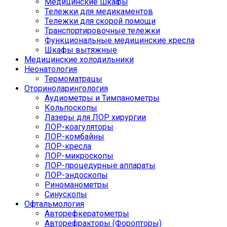
Медицинские шкафы
Тележки для медикаментов
Тележки для скорой помощи
Транспортировочные тележки
Функциональные медицинские кресла
Шкафы вытяжные
Медицинские холодильники
Неонатология
Термоматрацы
Оториноларингология
Аудиометры и Тимпанометры
Кольпоскопы
Лазеры для ЛОР хирургии
ЛОР-коагуляторы
ЛОР-комбайны
ЛОР-кресла
ЛОР-микроскопы
ЛОР-процедурные аппараты
ЛОР-эндоскопы
Риноманометры
Синускопы
Офтальмология
Авторефкератометры
Авторефракторы (Форопторы)