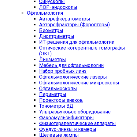
Синускопы
ЛОР-эндоскопы
Офтальмология
Авторефкератометры
Авторефракторы (Форопторы)
Биометры
Диоптриметры
ИТ-решения для офтальмологии
Оптические когерентные томографы
(ОКТ)
Линзметры
Мебель для офтальмологии
Набор пробных линз
Офтальмологические лазеры
Офтальмологические микроскопы
Офтальмоскопы
Периметры
Проекторы знаков
Тонометры ВД
Ультразвуковое оборудование
Факоэмульсификаторы
Физиотерапевтические аппараты
Фундус-линзы и камеры
Щелевые лампы