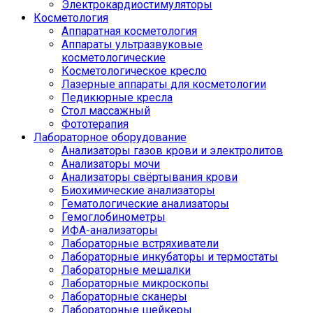
Электрокардиостимуляторы
Косметология
Аппаратная косметология
Аппараты ультразвуковые
косметологические
Косметологическое кресло
Лазерные аппараты для косметологии
Педикюрные кресла
Стол массажный
Фототерапия
Лабораторное оборудование
Анализаторы газов крови и электролитов
Анализаторы мочи
Анализаторы свёртывания крови
Биохимические анализаторы
Гематологические анализаторы
Гемоглобинометры
ИФА-анализаторы
Лабораторные встряхиватели
Лабораторные инкубаторы и термостаты
Лабораторные мешалки
Лабораторные микроскопы
Лабораторные сканеры
Лабораторные шейкеры