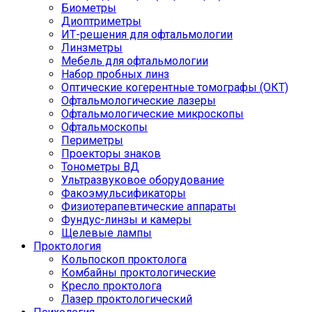
Биометры
Диоптриметры
ИТ-решения для офтальмологии
Линзметры
Мебель для офтальмологии
Набор пробных линз
Оптические когерентные томографы (ОКТ)
Офтальмологические лазеры
Офтальмологические микроскопы
Офтальмоскопы
Периметры
Проекторы знаков
Тонометры ВД
Ультразвуковое оборудование
Факоэмульсификаторы
Физиотерапевтические аппараты
Фундус-линзы и камеры
Щелевые лампы
Проктология
Кольпоскоп проктолога
Комбайны проктологические
Кресло проктолога
Лазер проктологический