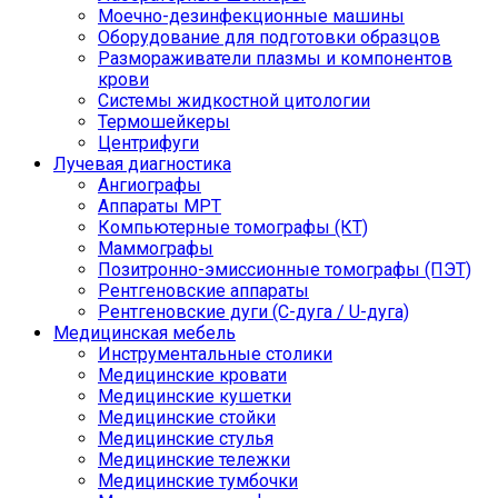
Моечно-дезинфекционные машины
Оборудование для подготовки образцов
Размораживатели плазмы и компонентов
крови
Системы жидкостной цитологии
Термошейкеры
Центрифуги
Лучевая диагностика
Ангиографы
Аппараты МРТ
Компьютерные томографы (КТ)
Маммографы
Позитронно-эмиссионные томографы (ПЭТ)
Рентгеновские аппараты
Рентгеновские дуги (С-дуга / U-дуга)
Медицинская мебель
Инструментальные столики
Медицинские кровати
Медицинские кушетки
Медицинские стойки
Медицинские стулья
Медицинские тележки
Медицинские тумбочки