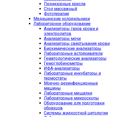
Педикюрные кресла
Стол массажный
Фототерапия
Медицинские холодильники
Лабораторное оборудование
Анализаторы газов крови и
электролитов
Анализаторы мочи
Анализаторы свёртывания крови
Биохимические анализаторы
Лабораторные встряхиватели
Гематологические анализаторы
Гемоглобинометры
ИФА-анализаторы
Лабораторные инкубаторы и
термостаты
Моечно-дезинфекционные
машины
Лабораторные мешалки
Лабораторные микроскопы
Оборудование для подготовки
образцов
Системы жидкостной цитологии