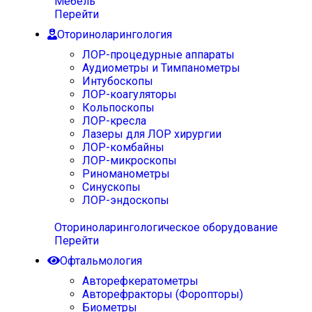
Мебель
Перейти
Оториноларингология
ЛОР-процедурные аппараты
Аудиометры и Тимпанометры
Интубоскопы
ЛОР-коагуляторы
Кольпоскопы
ЛОР-кресла
Лазеры для ЛОР хирургии
ЛОР-комбайны
ЛОР-микроскопы
Риноманометры
Синускопы
ЛОР-эндоскопы
Оториноларингологическое оборудование
Перейти
Офтальмология
Авторефкератометры
Авторефракторы (Форопторы)
Биометры