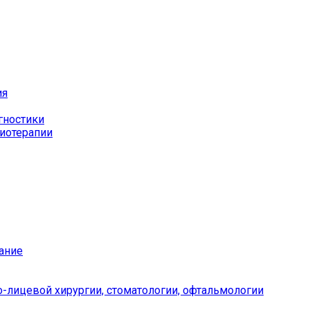
ия
гностики
иотерапии
ание
-лицевой хирургии, стоматологии, офтальмологии