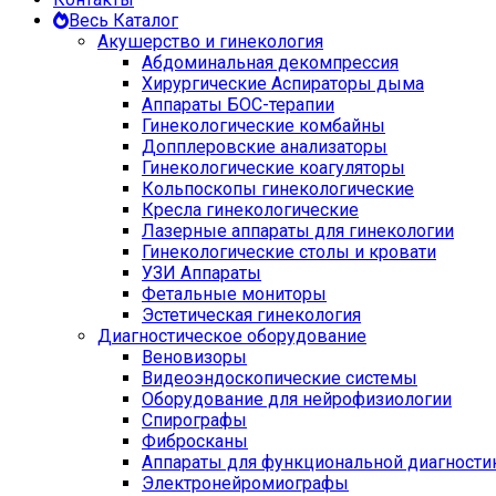
Весь Каталог
Акушерство и гинекология
Абдоминальная декомпрессия
Хирургические Аспираторы дыма
Аппараты БОС-терапии
Гинекологические комбайны
Допплеровские анализаторы
Гинекологические коагуляторы
Кольпоскопы гинекологические
Кресла гинекологические
Лазерные аппараты для гинекологии
Гинекологические столы и кровати
УЗИ Аппараты
Фетальные мониторы
Эстетическая гинекология
Диагностическое оборудование
Веновизоры
Видеоэндоскопические системы
Оборудование для нейрофизиологии
Спирографы
Фибросканы
Аппараты для функциональной диагности
Электронейромиографы