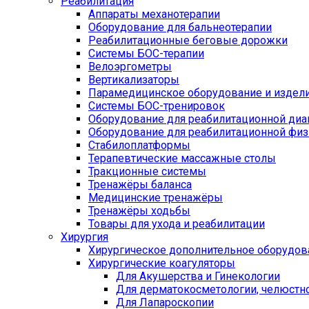
Реабилитация
Аппараты механотерапии
Оборудование для бальнеотерапии
Реабилитационные беговые дорожки
Системы БОС-терапии
Велоэргометры
Вертикализаторы
Парамедицинское оборудование и издел
Системы БОС-тренировок
Оборудование для реабилитационной диа
Оборудование для реабилитационной физ
Стабилоплатформы
Терапевтические массажные столы
Тракционные системы
Тренажёры баланса
Медицинские тренажёры
Тренажёры ходьбы
Товары для ухода и реабилитации
Хирургия
Хирургическое дополнительное оборудов
Хирургические коагуляторы
Для Акушерства и Гинекологии
Для дерматокосметологии, челюстно
Для Лапароскопии