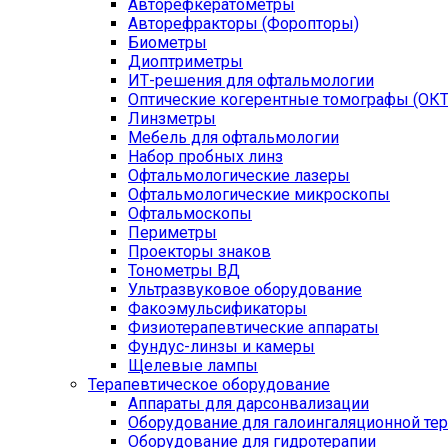
Авторефкератометры
Авторефракторы (Форопторы)
Биометры
Диоптриметры
ИТ-решения для офтальмологии
Оптические когерентные томографы (ОКТ
Линзметры
Мебель для офтальмологии
Набор пробных линз
Офтальмологические лазеры
Офтальмологические микроскопы
Офтальмоскопы
Периметры
Проекторы знаков
Тонометры ВД
Ультразвуковое оборудование
Факоэмульсификаторы
Физиотерапевтические аппараты
Фундус-линзы и камеры
Щелевые лампы
Терапевтическое оборудование
Аппараты для дарсонвализации
Оборудование для галоингаляционной те
Оборудование для гидротерапии