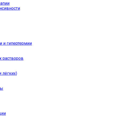
рапии
енсивности
и и гипертермии
х растворов
 лёгких)
ры
ции