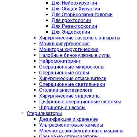
Для Нейрохирургии
Для Общей Хирургии
Для Оториноларингологии
Для проктологии
Для Резектоскопии
Для Эндоскопии
Хирургические лазерные аппараты
Мойки хирургические
Мониторы хирургические
Налобные бинокулярные лупы
Нейромониторинг
Операционные микроскопы
Операционные столы
Хирургические отсасыватели
Операционные светильники
Столики анестезиолога
Хирургические эндоскопы
Цифровые операционные системы
Шприцевые насосы
Стерилизаторы
Дезинфекция и хранение
Ультрафиолетовые камеры
Моечно-дезинфекционные машины
Озоновые стерилизаторы