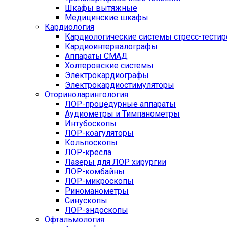
Шкафы вытяжные
Медицинские шкафы
Кардиология
Кардиологические системы стресс-тести
Кардиоинтервалографы
Аппараты СМАД
Холтеровские системы
Электрокардиографы
Электрокардиостимуляторы
Оториноларингология
ЛОР-процедурные аппараты
Аудиометры и Тимпанометры
Интубоскопы
ЛОР-коагуляторы
Кольпоскопы
ЛОР-кресла
Лазеры для ЛОР хирургии
ЛОР-комбайны
ЛОР-микроскопы
Риноманометры
Синускопы
ЛОР-эндоскопы
Офтальмология