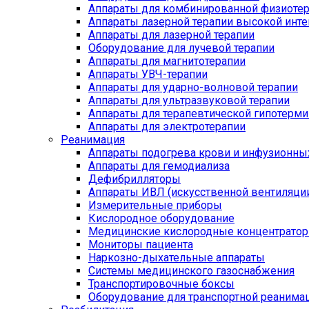
Аппараты для комбинированной физиоте
Аппараты лазерной терапии высокой инт
Аппараты для лазерной терапии
Оборудование для лучевой терапии
Аппараты для магнитотерапии
Аппараты УВЧ-терапии
Аппараты для ударно-волновой терапии
Аппараты для ультразвуковой терапии
Аппараты для терапевтической гипотерми
Аппараты для электротерапии
Реанимация
Аппараты подогрева крови и инфузионны
Аппараты для гемодиализа
Дефибрилляторы
Аппараты ИВЛ (искусственной вентиляции
Измерительные приборы
Кислородное оборудование
Медицинские кислородные концентрато
Мониторы пациента
Наркозно-дыхательные аппараты
Системы медицинского газоснабжения
Транспортировочные боксы
Оборудование для транспортной реанима