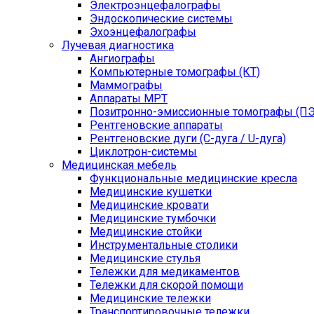
Электроэнцефалографы
Эндоскопические системы
Эхоэнцефалографы
Лучевая диагностика
Ангиографы
Компьютерные томографы (КТ)
Маммографы
Аппараты МРТ
Позитронно-эмиссионные томографы (ПЭ
Рентгеновские аппараты
Рентгеновские дуги (С-дуга / U-дуга)
Циклотрон-системы
Медицинская мебель
Функциональные медицинские кресла
Медицинские кушетки
Медицинские кровати
Медицинские тумбочки
Медицинские стойки
Инструментальные столики
Медицинские стулья
Тележки для медикаментов
Тележки для скорой помощи
Медицинские тележки
Транспортировочные тележки