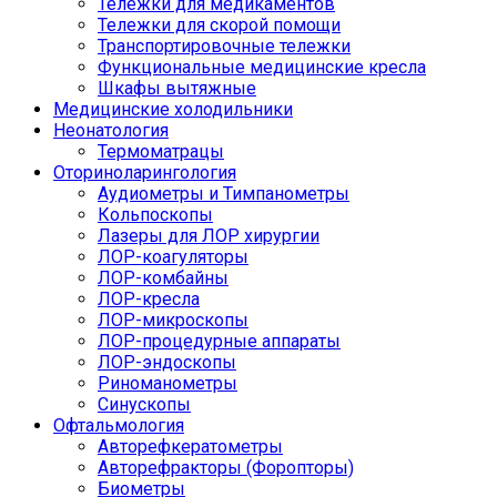
Тележки для медикаментов
Тележки для скорой помощи
Транспортировочные тележки
Функциональные медицинские кресла
Шкафы вытяжные
Медицинские холодильники
Неонатология
Термоматрацы
Оториноларингология
Аудиометры и Тимпанометры
Кольпоскопы
Лазеры для ЛОР хирургии
ЛОР-коагуляторы
ЛОР-комбайны
ЛОР-кресла
ЛОР-микроскопы
ЛОР-процедурные аппараты
ЛОР-эндоскопы
Риноманометры
Синускопы
Офтальмология
Авторефкератометры
Авторефракторы (Форопторы)
Биометры