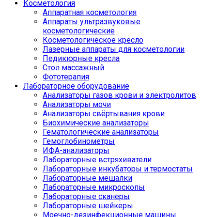
Косметология
Аппаратная косметология
Аппараты ультразвуковые
косметологические
Косметологическое кресло
Лазерные аппараты для косметологии
Педикюрные кресла
Стол массажный
Фототерапия
Лабораторное оборудование
Анализаторы газов крови и электролитов
Анализаторы мочи
Анализаторы свёртывания крови
Биохимические анализаторы
Гематологические анализаторы
Гемоглобинометры
ИФА-анализаторы
Лабораторные встряхиватели
Лабораторные инкубаторы и термостаты
Лабораторные мешалки
Лабораторные микроскопы
Лабораторные сканеры
Лабораторные шейкеры
Моечно-дезинфекционные машины