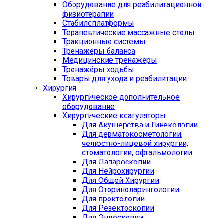
Оборудование для реабилитационной
физиотерапии
Стабилоплатформы
Терапевтические массажные столы
Тракционные системы
Тренажёры баланса
Медицинские тренажёры
Тренажёры ходьбы
Товары для ухода и реабилитации
Хирургия
Хирургическое дополнительное
оборудование
Хирургические коагуляторы
Для Акушерства и Гинекологии
Для дерматокосметологии,
челюстно-лицевой хирургии,
стоматологии, офтальмологии
Для Лапароскопии
Для Нейрохирургии
Для Общей Хирургии
Для Оториноларингологии
Для проктологии
Для Резектоскопии
Для Эндоскопии