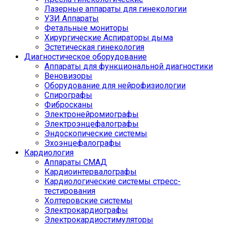
Лазерные аппараты для гинекологии
УЗИ Аппараты
Фетальные мониторы
Хирургические Аспираторы дыма
Эстетическая гинекология
Диагностическое оборудование
Аппараты для функциональной диагностики
Веновизоры
Оборудование для нейрофизиологии
Спирографы
Фибросканы
Электронейромиографы
Электроэнцефалографы
Эндоскопические системы
Эхоэнцефалографы
Кардиология
Аппараты СМАД
Кардиоинтервалографы
Кардиологические системы стресс-
тестирования
Холтеровские системы
Электрокардиографы
Электрокардиостимуляторы