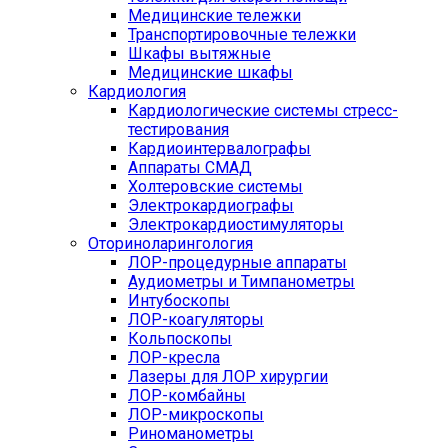
Медицинские тележки
Транспортировочные тележки
Шкафы вытяжные
Медицинские шкафы
Кардиология
Кардиологические системы стресс-
тестирования
Кардиоинтервалографы
Аппараты СМАД
Холтеровские системы
Электрокардиографы
Электрокардиостимуляторы
Оториноларингология
ЛОР-процедурные аппараты
Аудиометры и Тимпанометры
Интубоскопы
ЛОР-коагуляторы
Кольпоскопы
ЛОР-кресла
Лазеры для ЛОР хирургии
ЛОР-комбайны
ЛОР-микроскопы
Риноманометры