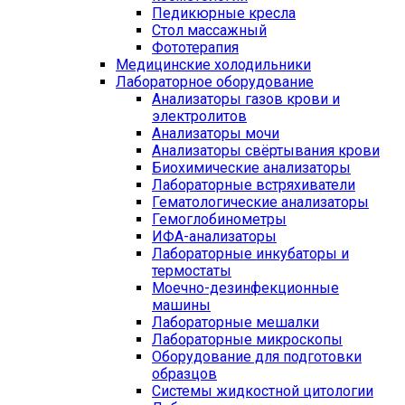
Педикюрные кресла
Стол массажный
Фототерапия
Медицинские холодильники
Лабораторное оборудование
Анализаторы газов крови и
электролитов
Анализаторы мочи
Анализаторы свёртывания крови
Биохимические анализаторы
Лабораторные встряхиватели
Гематологические анализаторы
Гемоглобинометры
ИФА-анализаторы
Лабораторные инкубаторы и
термостаты
Моечно-дезинфекционные
машины
Лабораторные мешалки
Лабораторные микроскопы
Оборудование для подготовки
образцов
Системы жидкостной цитологии