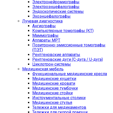
Электронейромиографы
Электроэнцефалографы
Эндоскопические системы
Эхоэнцефалографы
Лучевая диагностика
Ангиографы
Компьютерные томографы (КТ)
Маммографы
Аппараты МРТ
Позитронно-эмиссионные томографы
(ПЭТ)
Рентгеновские аппараты
Рентгеновские дуги (С-дуга / U-дуга)
Циклотрон-системы
Медицинская мебель
Функциональные медицинские кресла
Медицинские кушетки
Медицинские кровати
Медицинские тумбочки
Медицинские стойки
Инструментальные столики
Медицинские стулья
Тележки для медикаментов
Тележки для скорой помощи