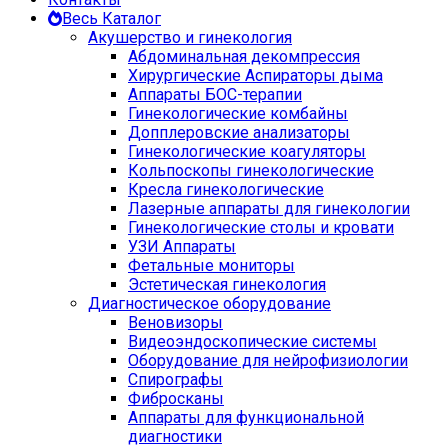
Весь Каталог
Акушерство и гинекология
Абдоминальная декомпрессия
Хирургические Аспираторы дыма
Аппараты БОС-терапии
Гинекологические комбайны
Допплеровские анализаторы
Гинекологические коагуляторы
Кольпоскопы гинекологические
Кресла гинекологические
Лазерные аппараты для гинекологии
Гинекологические столы и кровати
УЗИ Аппараты
Фетальные мониторы
Эстетическая гинекология
Диагностическое оборудование
Веновизоры
Видеоэндоскопические системы
Оборудование для нейрофизиологии
Спирографы
Фибросканы
Аппараты для функциональной
диагностики