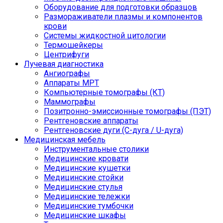
Оборудование для подготовки образцов
Размораживатели плазмы и компонентов
крови
Системы жидкостной цитологии
Термошейкеры
Центрифуги
Лучевая диагностика
Ангиографы
Аппараты МРТ
Компьютерные томографы (КТ)
Маммографы
Позитронно-эмиссионные томографы (ПЭТ)
Рентгеновские аппараты
Рентгеновские дуги (С-дуга / U-дуга)
Медицинская мебель
Инструментальные столики
Медицинские кровати
Медицинские кушетки
Медицинские стойки
Медицинские стулья
Медицинские тележки
Медицинские тумбочки
Медицинские шкафы