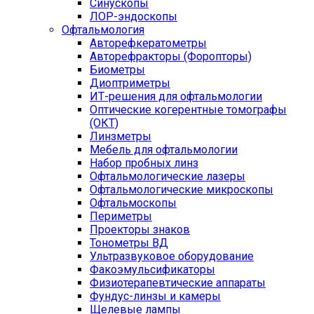
Синускопы
ЛОР-эндоскопы
Офтальмология
Авторефкератометры
Авторефракторы (Форопторы)
Биометры
Диоптриметры
ИТ-решения для офтальмологии
Оптические когерентные томографы
(ОКТ)
Линзметры
Мебель для офтальмологии
Набор пробных линз
Офтальмологические лазеры
Офтальмологические микроскопы
Офтальмоскопы
Периметры
Проекторы знаков
Тонометры ВД
Ультразвуковое оборудование
Факоэмульсификаторы
Физиотерапевтические аппараты
Фундус-линзы и камеры
Щелевые лампы