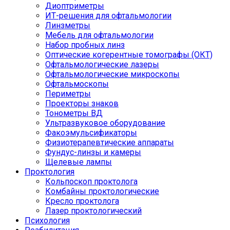
Диоптриметры
ИТ-решения для офтальмологии
Линзметры
Мебель для офтальмологии
Набор пробных линз
Оптические когерентные томографы (ОКТ)
Офтальмологические лазеры
Офтальмологические микроскопы
Офтальмоскопы
Периметры
Проекторы знаков
Тонометры ВД
Ультразвуковое оборудование
Факоэмульсификаторы
Физиотерапевтические аппараты
Фундус-линзы и камеры
Щелевые лампы
Проктология
Кольпоскоп проктолога
Комбайны проктологические
Кресло проктолога
Лазер проктологический
Психология