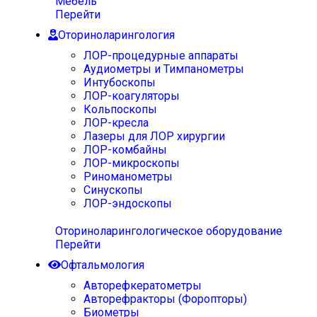
Мебель
Перейти
Оториноларингология
ЛОР-процедурные аппараты
Аудиометры и Тимпанометры
Интубоскопы
ЛОР-коагуляторы
Кольпоскопы
ЛОР-кресла
Лазеры для ЛОР хирургии
ЛОР-комбайны
ЛОР-микроскопы
Риноманометры
Синускопы
ЛОР-эндоскопы
Оториноларингологическое оборудование
Перейти
Офтальмология
Авторефкератометры
Авторефракторы (Форопторы)
Биометры