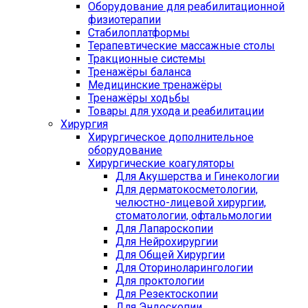
Оборудование для реабилитационной
физиотерапии
Стабилоплатформы
Терапевтические массажные столы
Тракционные системы
Тренажёры баланса
Медицинские тренажёры
Тренажёры ходьбы
Товары для ухода и реабилитации
Хирургия
Хирургическое дополнительное
оборудование
Хирургические коагуляторы
Для Акушерства и Гинекологии
Для дерматокосметологии,
челюстно-лицевой хирургии,
стоматологии, офтальмологии
Для Лапароскопии
Для Нейрохирургии
Для Общей Хирургии
Для Оториноларингологии
Для проктологии
Для Резектоскопии
Для Эндоскопии