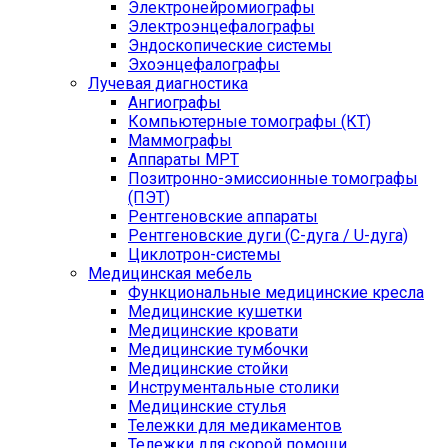
Электронейромиографы
Электроэнцефалографы
Эндоскопические системы
Эхоэнцефалографы
Лучевая диагностика
Ангиографы
Компьютерные томографы (КТ)
Маммографы
Аппараты МРТ
Позитронно-эмиссионные томографы
(ПЭТ)
Рентгеновские аппараты
Рентгеновские дуги (С-дуга / U-дуга)
Циклотрон-системы
Медицинская мебель
Функциональные медицинские кресла
Медицинские кушетки
Медицинские кровати
Медицинские тумбочки
Медицинские стойки
Инструментальные столики
Медицинские стулья
Тележки для медикаментов
Тележки для скорой помощи