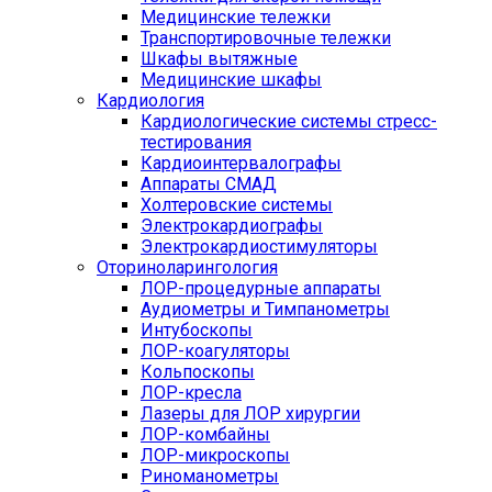
Медицинские тележки
Транспортировочные тележки
Шкафы вытяжные
Медицинские шкафы
Кардиология
Кардиологические системы стресс-
тестирования
Кардиоинтервалографы
Аппараты СМАД
Холтеровские системы
Электрокардиографы
Электрокардиостимуляторы
Оториноларингология
ЛОР-процедурные аппараты
Аудиометры и Тимпанометры
Интубоскопы
ЛОР-коагуляторы
Кольпоскопы
ЛОР-кресла
Лазеры для ЛОР хирургии
ЛОР-комбайны
ЛОР-микроскопы
Риноманометры