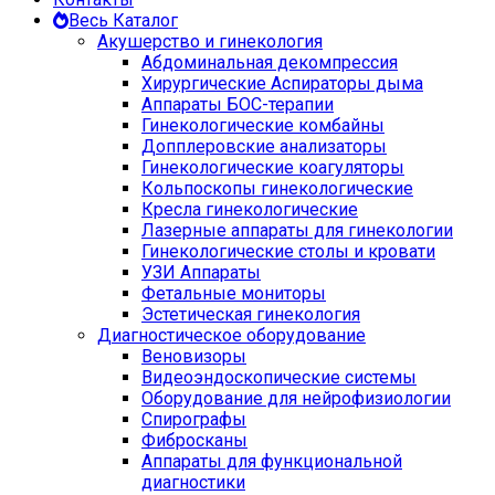
Весь Каталог
Акушерство и гинекология
Абдоминальная декомпрессия
Хирургические Аспираторы дыма
Аппараты БОС-терапии
Гинекологические комбайны
Допплеровские анализаторы
Гинекологические коагуляторы
Кольпоскопы гинекологические
Кресла гинекологические
Лазерные аппараты для гинекологии
Гинекологические столы и кровати
УЗИ Аппараты
Фетальные мониторы
Эстетическая гинекология
Диагностическое оборудование
Веновизоры
Видеоэндоскопические системы
Оборудование для нейрофизиологии
Спирографы
Фибросканы
Аппараты для функциональной
диагностики