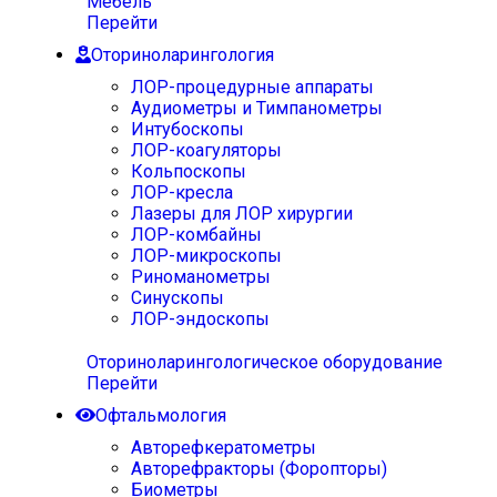
Мебель
Перейти
Оториноларингология
ЛОР-процедурные аппараты
Аудиометры и Тимпанометры
Интубоскопы
ЛОР-коагуляторы
Кольпоскопы
ЛОР-кресла
Лазеры для ЛОР хирургии
ЛОР-комбайны
ЛОР-микроскопы
Риноманометры
Синускопы
ЛОР-эндоскопы
Оториноларингологическое оборудование
Перейти
Офтальмология
Авторефкератометры
Авторефракторы (Форопторы)
Биометры