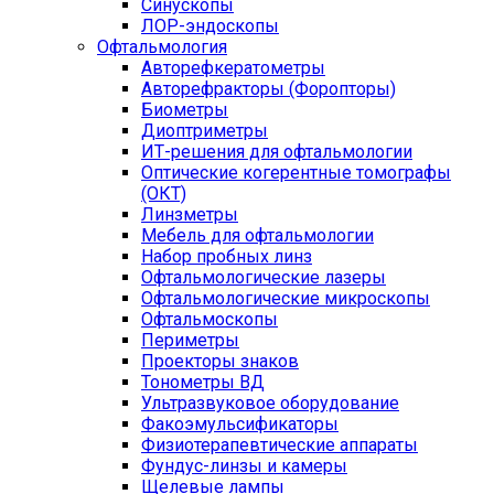
Синускопы
ЛОР-эндоскопы
Офтальмология
Авторефкератометры
Авторефракторы (Форопторы)
Биометры
Диоптриметры
ИТ-решения для офтальмологии
Оптические когерентные томографы
(ОКТ)
Линзметры
Мебель для офтальмологии
Набор пробных линз
Офтальмологические лазеры
Офтальмологические микроскопы
Офтальмоскопы
Периметры
Проекторы знаков
Тонометры ВД
Ультразвуковое оборудование
Факоэмульсификаторы
Физиотерапевтические аппараты
Фундус-линзы и камеры
Щелевые лампы