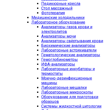
Педикюрные кресла
Стол массажный
Фототерапия
Медицинские холодильники
Лабораторное оборудование
Анализаторы газов крови и
электролитов
Анализаторы мочи
Анализаторы свёртывания крови
Биохимические анализаторы
Лабораторные встряхиватели
Гематологические анализаторы
Гемоглобинометры
ИФА-анализаторы
Лабораторные инкубаторы и
термостаты
Моечно-дезинфекционные
машины
Лабораторные мешалки
Лабораторные микроскопы
Оборудование для подготовки
образцов
Системы жидкостной цитологии