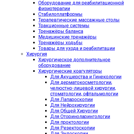
Оборудование для реабилитационной
физиотерапии
Стабилоплатформы
Терапевтические массажные столы
Тракционные системы
Тренажёры баланса
Медицинские тренажёры
Тренажёры ходьбы
Товары для ухода и реабилитации
Хирургия
Хирургическое дополнительное
оборудование
Хирургические коагуляторы
Для Акушерства и Гинекологии
Для дерматокосметологии,
челюстно-лицевой хирургии,
стоматологии, офтальмологии
Для Лапароскопии
Для Нейрохирургии
Для Общей Хирургии
Для Оториноларингологии
Для проктологии
Для Резектоскопии
Для Эндоскопии