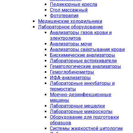
Педикюрные кресла
Стол массажный
Фототерапия
Медицинские холодильники
Лабораторное оборудование
Анализаторы газов крови и
электролитов
Анализаторы мочи
Анализаторы свёртывания крови
Биохимические анализаторы
Лабораторные встряхиватели
Гематологические анализаторы
Гемоглобинометры
ИФА-анализаторы
Лабораторные инкубаторы и
термостаты
Моечно-дезинфекционные
машины
Лабораторные мешалки
Лабораторные микроскопы
Оборудование для подготовки
образцов
Системы жидкостной цитологии