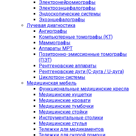
Электронейромиографы
Электроэнцефалографы
Эндоскопические системы
Эхоэнцефалографы
Лучевая диагностика
Ангиографы
Компьютерные томографы (КТ)
Маммографы
Аппараты МРТ
Позитронно-эмиссионные томографы
(ПЭТ)
Рентгеновские аппараты
Рентгеновские дуги (С-дуга / U-дуга)
Циклотрон-системы
Медицинская мебель
Функциональные медицинские кресла
Медицинские кушетки
Медицинские кровати
Медицинские тумбочки
Медицинские стойки
Инструментальные столики
Медицинские стулья
Тележки для медикаментов
Тележки для скорой помощи