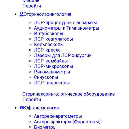
Мебель
Перейти
Оториноларингология
ЛОР-процедурные аппараты
Аудиометры и Тимпанометры
Интубоскопы
ЛОР-коагуляторы
Кольпоскопы
ЛОР-кресла
Лазеры для ЛОР хирургии
ЛОР-комбайны
ЛОР-микроскопы
Риноманометры
Синускопы
ЛОР-эндоскопы
Оториноларингологическое оборудование
Перейти
Офтальмология
Авторефкератометры
Авторефракторы (Форопторы)
Биометры