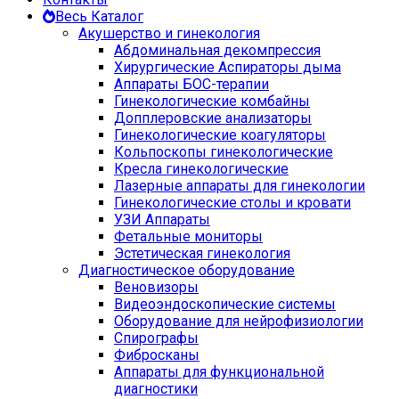
Весь Каталог
Акушерство и гинекология
Абдоминальная декомпрессия
Хирургические Аспираторы дыма
Аппараты БОС-терапии
Гинекологические комбайны
Допплеровские анализаторы
Гинекологические коагуляторы
Кольпоскопы гинекологические
Кресла гинекологические
Лазерные аппараты для гинекологии
Гинекологические столы и кровати
УЗИ Аппараты
Фетальные мониторы
Эстетическая гинекология
Диагностическое оборудование
Веновизоры
Видеоэндоскопические системы
Оборудование для нейрофизиологии
Спирографы
Фибросканы
Аппараты для функциональной
диагностики