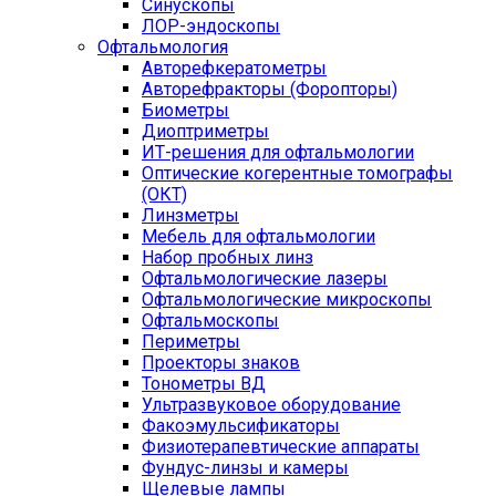
Синускопы
ЛОР-эндоскопы
Офтальмология
Авторефкератометры
Авторефракторы (Форопторы)
Биометры
Диоптриметры
ИТ-решения для офтальмологии
Оптические когерентные томографы
(ОКТ)
Линзметры
Мебель для офтальмологии
Набор пробных линз
Офтальмологические лазеры
Офтальмологические микроскопы
Офтальмоскопы
Периметры
Проекторы знаков
Тонометры ВД
Ультразвуковое оборудование
Факоэмульсификаторы
Физиотерапевтические аппараты
Фундус-линзы и камеры
Щелевые лампы