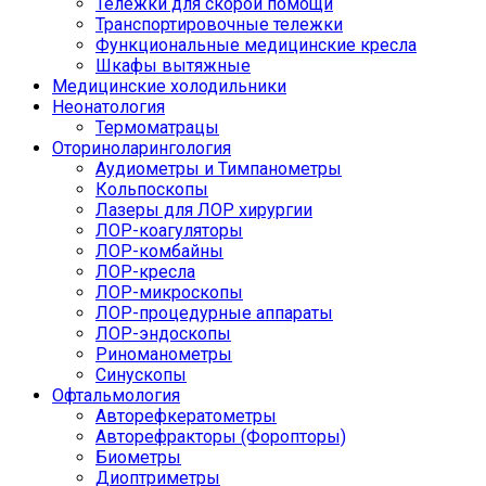
Тележки для скорой помощи
Транспортировочные тележки
Функциональные медицинские кресла
Шкафы вытяжные
Медицинские холодильники
Неонатология
Термоматрацы
Оториноларингология
Аудиометры и Тимпанометры
Кольпоскопы
Лазеры для ЛОР хирургии
ЛОР-коагуляторы
ЛОР-комбайны
ЛОР-кресла
ЛОР-микроскопы
ЛОР-процедурные аппараты
ЛОР-эндоскопы
Риноманометры
Синускопы
Офтальмология
Авторефкератометры
Авторефракторы (Форопторы)
Биометры
Диоптриметры