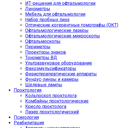
ИТ-решения для офтальмологии
Линзметры
Мебель для офтальмологии
Набор пробных линз
Оптические когерентные томографы (ОКТ)
Офтальмологические лазеры
Офтальмологические микроскопы
Офтальмоскопы
Периметры
Проекторы знаков
Тонометры ВД
Ультразвуковое оборудование
Факоэмульсификаторы
Физиотерапевтические аппараты
Фундус-линзы и камеры
Щелевые лампы
Проктология
Кольпоскоп проктолога
Комбайны проктологические
Кресло проктолога
Лазер проктологический
Психология
Реабилитация