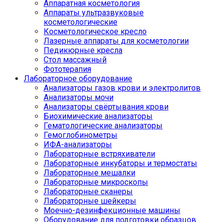
Аппаратная косметология
Аппараты ультразвуковые
косметологические
Косметологическое кресло
Лазерные аппараты для косметологии
Педикюрные кресла
Стол массажный
Фототерапия
Лабораторное оборудование
Анализаторы газов крови и электролитов
Анализаторы мочи
Анализаторы свёртывания крови
Биохимические анализаторы
Гематологические анализаторы
Гемоглобинометры
ИФА-анализаторы
Лабораторные встряхиватели
Лабораторные инкубаторы и термостаты
Лабораторные мешалки
Лабораторные микроскопы
Лабораторные сканеры
Лабораторные шейкеры
Моечно-дезинфекционные машины
Оборудование для подготовки образцов