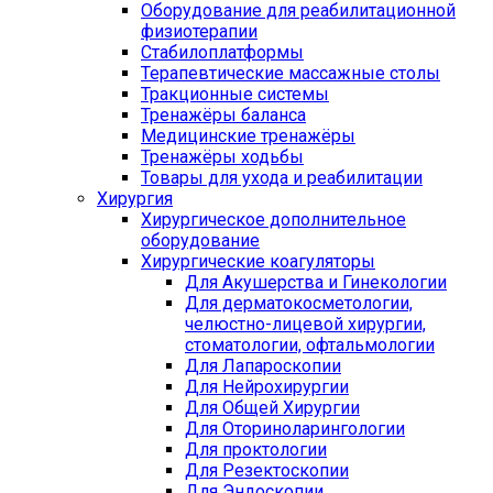
Оборудование для реабилитационной
физиотерапии
Стабилоплатформы
Терапевтические массажные столы
Тракционные системы
Тренажёры баланса
Медицинские тренажёры
Тренажёры ходьбы
Товары для ухода и реабилитации
Хирургия
Хирургическое дополнительное
оборудование
Хирургические коагуляторы
Для Акушерства и Гинекологии
Для дерматокосметологии,
челюстно-лицевой хирургии,
стоматологии, офтальмологии
Для Лапароскопии
Для Нейрохирургии
Для Общей Хирургии
Для Оториноларингологии
Для проктологии
Для Резектоскопии
Для Эндоскопии