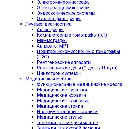
Электронейромиографы
Электроэнцефалографы
Эндоскопические системы
Эхоэнцефалографы
Лучевая диагностика
Ангиографы
Компьютерные томографы (КТ)
Маммографы
Аппараты МРТ
Позитронно-эмиссионные томографы
(ПЭТ)
Рентгеновские аппараты
Рентгеновские дуги (С-дуга / U-дуга)
Циклотрон-системы
Медицинская мебель
Функциональные медицинские кресла
Медицинские кушетки
Медицинские кровати
Медицинские тумбочки
Медицинские стойки
Инструментальные столики
Медицинские стулья
Тележки для медикаментов
Тележки для скорой помощи