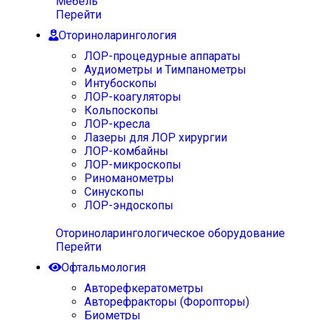
Мебель
Перейти
Оториноларингология
ЛОР-процедурные аппараты
Аудиометры и Тимпанометры
Интубоскопы
ЛОР-коагуляторы
Кольпоскопы
ЛОР-кресла
Лазеры для ЛОР хирургии
ЛОР-комбайны
ЛОР-микроскопы
Риноманометры
Синускопы
ЛОР-эндоскопы
Оториноларингологическое оборудование
Перейти
Офтальмология
Авторефкератометры
Авторефракторы (Форопторы)
Биометры