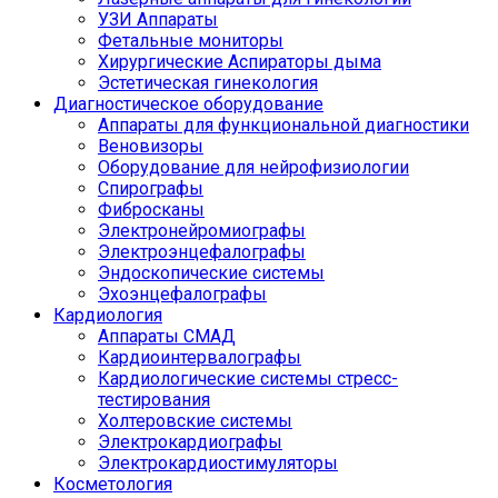
УЗИ Аппараты
Фетальные мониторы
Хирургические Аспираторы дыма
Эстетическая гинекология
Диагностическое оборудование
Аппараты для функциональной диагностики
Веновизоры
Оборудование для нейрофизиологии
Спирографы
Фибросканы
Электронейромиографы
Электроэнцефалографы
Эндоскопические системы
Эхоэнцефалографы
Кардиология
Аппараты СМАД
Кардиоинтервалографы
Кардиологические системы стресс-
тестирования
Холтеровские системы
Электрокардиографы
Электрокардиостимуляторы
Косметология