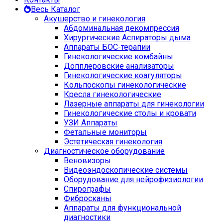
Весь Каталог
Акушерство и гинекология
Абдоминальная декомпрессия
Хирургические Аспираторы дыма
Аппараты БОС-терапии
Гинекологические комбайны
Допплеровские анализаторы
Гинекологические коагуляторы
Кольпоскопы гинекологические
Кресла гинекологические
Лазерные аппараты для гинекологии
Гинекологические столы и кровати
УЗИ Аппараты
Фетальные мониторы
Эстетическая гинекология
Диагностическое оборудование
Веновизоры
Видеоэндоскопические системы
Оборудование для нейрофизиологии
Спирографы
Фибросканы
Аппараты для функциональной
диагностики