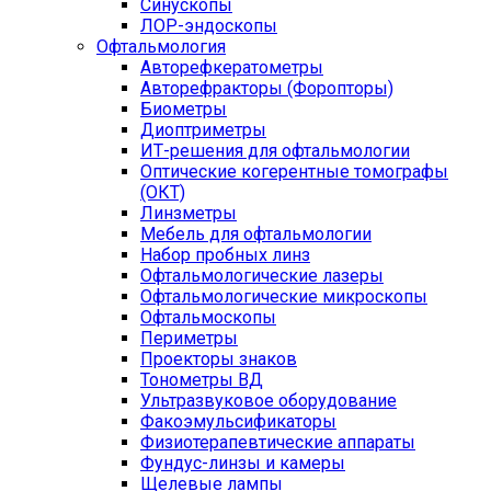
Синускопы
ЛОР-эндоскопы
Офтальмология
Авторефкератометры
Авторефракторы (Форопторы)
Биометры
Диоптриметры
ИТ-решения для офтальмологии
Оптические когерентные томографы
(ОКТ)
Линзметры
Мебель для офтальмологии
Набор пробных линз
Офтальмологические лазеры
Офтальмологические микроскопы
Офтальмоскопы
Периметры
Проекторы знаков
Тонометры ВД
Ультразвуковое оборудование
Факоэмульсификаторы
Физиотерапевтические аппараты
Фундус-линзы и камеры
Щелевые лампы