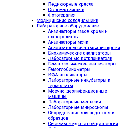
Педикюрные кресла
Стол массажный
Фототерапия
Медицинские холодильники
Лабораторное оборудование
Анализаторы газов крови и
электролитов
Анализаторы мочи
Анализаторы свёртывания крови
Биохимические анализаторы
Лабораторные встряхиватели
Гематологические анализаторы
Гемоглобинометры
ИФА-анализаторы
Лабораторные инкубаторы и
термостаты
Моечно-дезинфекционные
машины
Лабораторные мешалки
Лабораторные микроскопы
Оборудование для подготовки
образцов
Системы жидкостной цитологии