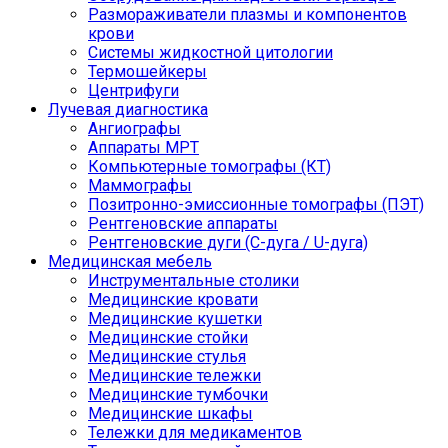
Размораживатели плазмы и компонентов
крови
Системы жидкостной цитологии
Термошейкеры
Центрифуги
Лучевая диагностика
Ангиографы
Аппараты МРТ
Компьютерные томографы (КТ)
Маммографы
Позитронно-эмиссионные томографы (ПЭТ)
Рентгеновские аппараты
Рентгеновские дуги (С-дуга / U-дуга)
Медицинская мебель
Инструментальные столики
Медицинские кровати
Медицинские кушетки
Медицинские стойки
Медицинские стулья
Медицинские тележки
Медицинские тумбочки
Медицинские шкафы
Тележки для медикаментов