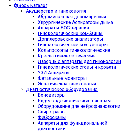
Весь Каталог
Акушерство и гинекология
Абдоминальная декомпрессия
Хирургические Аспираторы дыма
Аппараты БОС-терапии
Гинекологические комбайны
Допплеровские анализаторы
Гинекологические коагуляторы
Кольпоскопы гинекологические
Кресла гинекологические
Лазерные аппараты для гинекологии
Гинекологические столы и кровати
УЗИ Аппараты
Фетальные мониторы
Эстетическая гинекология
Диагностическое оборудование
Веновизоры
Видеоэндоскопические системы
Оборудование для нейрофизиологии
Спирографы
Фибросканы
Аппараты для функциональной
диагностики