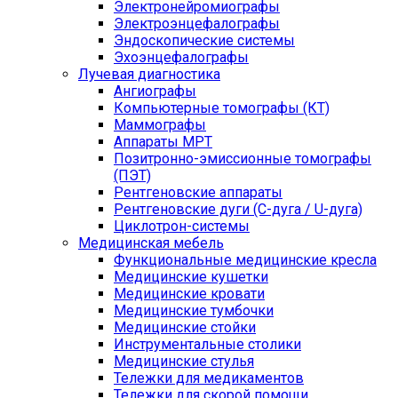
Электронейромиографы
Электроэнцефалографы
Эндоскопические системы
Эхоэнцефалографы
Лучевая диагностика
Ангиографы
Компьютерные томографы (КТ)
Маммографы
Аппараты МРТ
Позитронно-эмиссионные томографы
(ПЭТ)
Рентгеновские аппараты
Рентгеновские дуги (С-дуга / U-дуга)
Циклотрон-системы
Медицинская мебель
Функциональные медицинские кресла
Медицинские кушетки
Медицинские кровати
Медицинские тумбочки
Медицинские стойки
Инструментальные столики
Медицинские стулья
Тележки для медикаментов
Тележки для скорой помощи