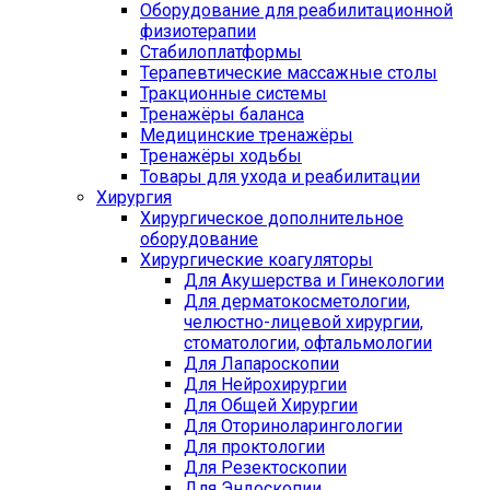
Оборудование для реабилитационной
физиотерапии
Стабилоплатформы
Терапевтические массажные столы
Тракционные системы
Тренажёры баланса
Медицинские тренажёры
Тренажёры ходьбы
Товары для ухода и реабилитации
Хирургия
Хирургическое дополнительное
оборудование
Хирургические коагуляторы
Для Акушерства и Гинекологии
Для дерматокосметологии,
челюстно-лицевой хирургии,
стоматологии, офтальмологии
Для Лапароскопии
Для Нейрохирургии
Для Общей Хирургии
Для Оториноларингологии
Для проктологии
Для Резектоскопии
Для Эндоскопии