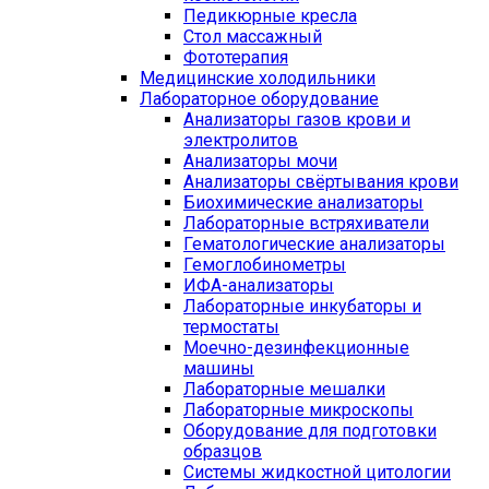
Педикюрные кресла
Стол массажный
Фототерапия
Медицинские холодильники
Лабораторное оборудование
Анализаторы газов крови и
электролитов
Анализаторы мочи
Анализаторы свёртывания крови
Биохимические анализаторы
Лабораторные встряхиватели
Гематологические анализаторы
Гемоглобинометры
ИФА-анализаторы
Лабораторные инкубаторы и
термостаты
Моечно-дезинфекционные
машины
Лабораторные мешалки
Лабораторные микроскопы
Оборудование для подготовки
образцов
Системы жидкостной цитологии