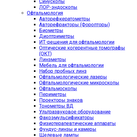
Синускопы
ЛОР-эндоскопы
Офтальмология
Авторефкератометры
Авторефракторы (Форопторы)
Биометры
Диоптриметры
ИТ-решения для офтальмологии
Оптические когерентные томографы
(ОКТ)
Линзметры
Мебель для офтальмологии
Набор пробных линз
Офтальмологические лазеры
Офтальмологические микроскопы
Офтальмоскопы
Периметры
Проекторы знаков
Тонометры ВД
Ультразвуковое оборудование
Факоэмульсификаторы
Физиотерапевтические аппараты
Фундус-линзы и камеры
Щелевые лампы