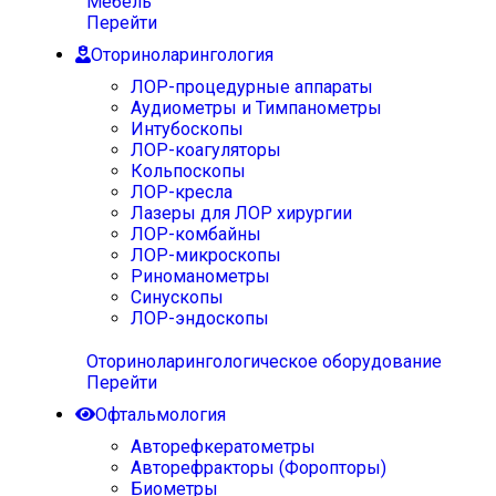
Мебель
Перейти
Оториноларингология
ЛОР-процедурные аппараты
Аудиометры и Тимпанометры
Интубоскопы
ЛОР-коагуляторы
Кольпоскопы
ЛОР-кресла
Лазеры для ЛОР хирургии
ЛОР-комбайны
ЛОР-микроскопы
Риноманометры
Синускопы
ЛОР-эндоскопы
Оториноларингологическое оборудование
Перейти
Офтальмология
Авторефкератометры
Авторефракторы (Форопторы)
Биометры