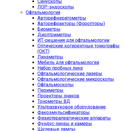
Синускопы
ЛОР-эндоскопы
Офтальмология
Авторефкератометры
Авторефракторы (Форопторы)
Биометры
Диоптриметры
ИТ-решения для офтальмологии
Оптические когерентные томографы
(ОКТ)
Линзметры
Мебель для офтальмологии
Набор пробных линз
Офтальмологические лазеры
Офтальмологические микроскопы
Офтальмоскопы
Периметры
Проекторы знаков
Тонометры ВД
Ультразвуковое оборудование
Факоэмульсификаторы
Физиотерапевтические аппараты
Фундус-линзы и камеры
Щелевые лампы