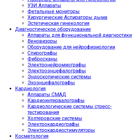
УЗИ Аппараты
Фетальные мониторы
Хирургические Аспираторы дыма
Эстетическая гинекология
Диагностическое оборудование
Аппараты для функциональной диагностики
Веновизоры
Оборудование для нейрофизиологии
Спирографы
Фибросканы
Электронейромиографы
Электроэнцефалографы
Эндоскопические системы
Эхоэнцефалографы
Кардиология
Аппараты СМАД
Кардиоинтервалографы
Кардиологические системы стресс-
тестирования
Холтеровские системы
Электрокардиографы
Электрокардиостимуляторы
Косметология