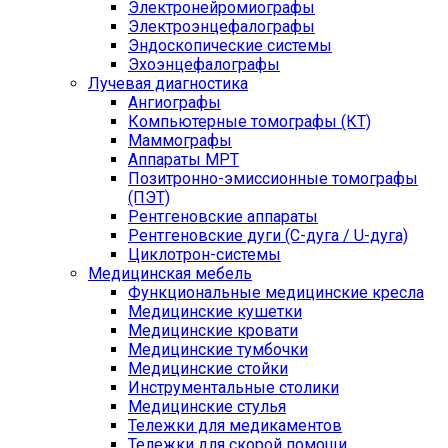
Электронейромиографы
Электроэнцефалографы
Эндоскопические системы
Эхоэнцефалографы
Лучевая диагностика
Ангиографы
Компьютерные томографы (КТ)
Маммографы
Аппараты МРТ
Позитронно-эмиссионные томографы
(ПЭТ)
Рентгеновские аппараты
Рентгеновские дуги (С-дуга / U-дуга)
Циклотрон-системы
Медицинская мебель
Функциональные медицинские кресла
Медицинские кушетки
Медицинские кровати
Медицинские тумбочки
Медицинские стойки
Инструментальные столики
Медицинские стулья
Тележки для медикаментов
Тележки для скорой помощи