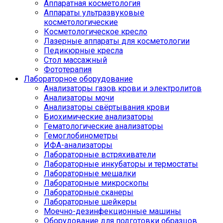
Аппаратная косметология
Аппараты ультразвуковые
косметологические
Косметологическое кресло
Лазерные аппараты для косметологии
Педикюрные кресла
Стол массажный
Фототерапия
Лабораторное оборудование
Анализаторы газов крови и электролитов
Анализаторы мочи
Анализаторы свёртывания крови
Биохимические анализаторы
Гематологические анализаторы
Гемоглобинометры
ИФА-анализаторы
Лабораторные встряхиватели
Лабораторные инкубаторы и термостаты
Лабораторные мешалки
Лабораторные микроскопы
Лабораторные сканеры
Лабораторные шейкеры
Моечно-дезинфекционные машины
Оборудование для подготовки образцов