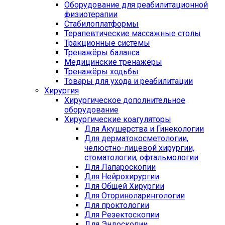
Оборудование для реабилитационной
физиотерапии
Стабилоплатформы
Терапевтические массажные столы
Тракционные системы
Тренажёры баланса
Медицинские тренажёры
Тренажёры ходьбы
Товары для ухода и реабилитации
Хирургия
Хирургическое дополнительное
оборудование
Хирургические коагуляторы
Для Акушерства и Гинекологии
Для дерматокосметологии,
челюстно-лицевой хирургии,
стоматологии, офтальмологии
Для Лапароскопии
Для Нейрохирургии
Для Общей Хирургии
Для Оториноларингологии
Для проктологии
Для Резектоскопии
Для Эндоскопии