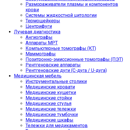
Размораживатели плазмы и компонентов
крови
Системы жидкостной цитологии
Термошейкеры
Центрифуги
Лучевая диагностика
Ангиографы
Аппараты МРТ
Компьютерные томографы (КТ)
Маммографы
Позитронно-эмиссионные томографы (ПЭТ)
Рентгеновские аппараты
Рентгеновские дуги (С-дуга / U-дуга)
Медицинская мебель
Инструментальные столики
Медицинские кровати
Медицинские кушетки
Медицинские стойки
Медицинские стулья
Медицинские тележки
Медицинские тумбочки
Медицинские шкафы
Тележки для медикаментов