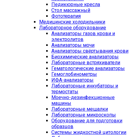
Педикюрные кресла
Стол массажный
Фототерапия
Медицинские холодильники
Лабораторное оборудование
Анализаторы газов крови и
электролитов
Анализаторы мочи
Анализаторы свёртывания крови
Биохимические анализаторы
Лабораторные встряхиватели
Гематологические анализаторы
Гемоглобинометры
ИФА-анализаторы
Лабораторные инкубаторы и
термостаты
Моечно-дезинфекционные
машины
Лабораторные мешалки
Лабораторные микроскопы
Оборудование для подготовки
образцов
Системы жидкостной цитологии