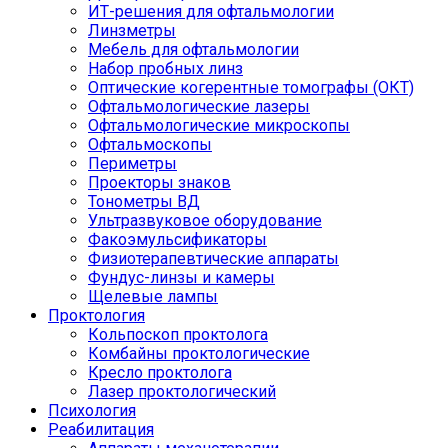
ИТ-решения для офтальмологии
Линзметры
Мебель для офтальмологии
Набор пробных линз
Оптические когерентные томографы (ОКТ)
Офтальмологические лазеры
Офтальмологические микроскопы
Офтальмоскопы
Периметры
Проекторы знаков
Тонометры ВД
Ультразвуковое оборудование
Факоэмульсификаторы
Физиотерапевтические аппараты
Фундус-линзы и камеры
Щелевые лампы
Проктология
Кольпоскоп проктолога
Комбайны проктологические
Кресло проктолога
Лазер проктологический
Психология
Реабилитация