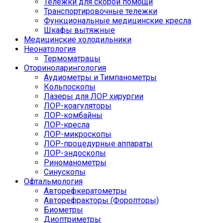
Тележки для скорой помощи
Транспортировочные тележки
Функциональные медицинские кресла
Шкафы вытяжные
Медицинские холодильники
Неонатология
Термоматрацы
Оториноларингология
Аудиометры и Тимпанометры
Кольпоскопы
Лазеры для ЛОР хирургии
ЛОР-коагуляторы
ЛОР-комбайны
ЛОР-кресла
ЛОР-микроскопы
ЛОР-процедурные аппараты
ЛОР-эндоскопы
Риноманометры
Синускопы
Офтальмология
Авторефкератометры
Авторефракторы (Форопторы)
Биометры
Диоптриметры