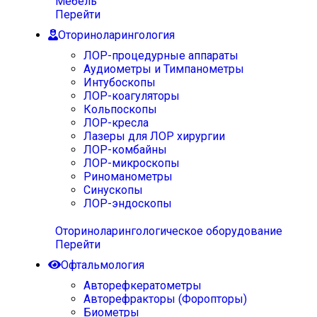
Мебель
Перейти
Оториноларингология
ЛОР-процедурные аппараты
Аудиометры и Тимпанометры
Интубоскопы
ЛОР-коагуляторы
Кольпоскопы
ЛОР-кресла
Лазеры для ЛОР хирургии
ЛОР-комбайны
ЛОР-микроскопы
Риноманометры
Синускопы
ЛОР-эндоскопы
Оториноларингологическое оборудование
Перейти
Офтальмология
Авторефкератометры
Авторефракторы (Форопторы)
Биометры