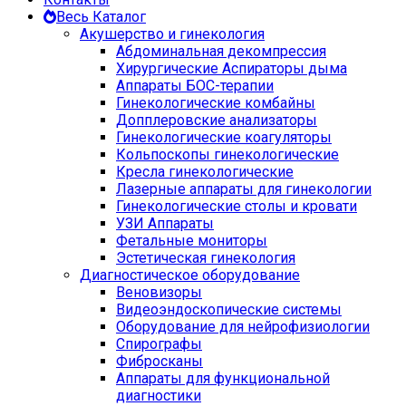
Весь Каталог
Акушерство и гинекология
Абдоминальная декомпрессия
Хирургические Аспираторы дыма
Аппараты БОС-терапии
Гинекологические комбайны
Допплеровские анализаторы
Гинекологические коагуляторы
Кольпоскопы гинекологические
Кресла гинекологические
Лазерные аппараты для гинекологии
Гинекологические столы и кровати
УЗИ Аппараты
Фетальные мониторы
Эстетическая гинекология
Диагностическое оборудование
Веновизоры
Видеоэндоскопические системы
Оборудование для нейрофизиологии
Спирографы
Фибросканы
Аппараты для функциональной
диагностики