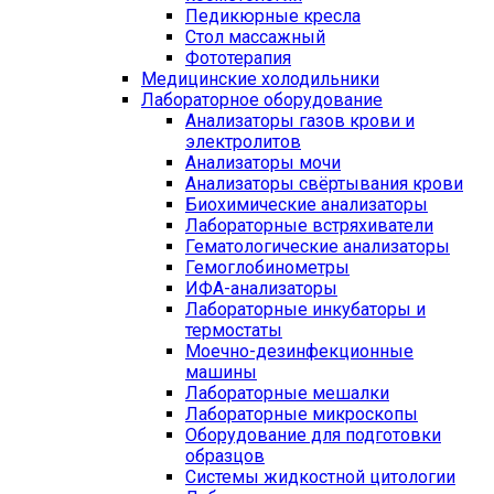
Педикюрные кресла
Стол массажный
Фототерапия
Медицинские холодильники
Лабораторное оборудование
Анализаторы газов крови и
электролитов
Анализаторы мочи
Анализаторы свёртывания крови
Биохимические анализаторы
Лабораторные встряхиватели
Гематологические анализаторы
Гемоглобинометры
ИФА-анализаторы
Лабораторные инкубаторы и
термостаты
Моечно-дезинфекционные
машины
Лабораторные мешалки
Лабораторные микроскопы
Оборудование для подготовки
образцов
Системы жидкостной цитологии