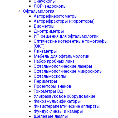
Синускопы
ЛОР-эндоскопы
Офтальмология
Авторефкератометры
Авторефракторы (Форопторы)
Биометры
Диоптриметры
ИТ-решения для офтальмологии
Оптические когерентные томографы
(ОКТ)
Линзметры
Мебель для офтальмологии
Набор пробных линз
Офтальмологические лазеры
Офтальмологические микроскопы
Офтальмоскопы
Периметры
Проекторы знаков
Тонометры ВД
Ультразвуковое оборудование
Факоэмульсификаторы
Физиотерапевтические аппараты
Фундус-линзы и камеры
Щелевые лампы