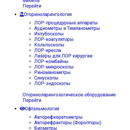
Мебель
Перейти
Оториноларингология
ЛОР-процедурные аппараты
Аудиометры и Тимпанометры
Интубоскопы
ЛОР-коагуляторы
Кольпоскопы
ЛОР-кресла
Лазеры для ЛОР хирургии
ЛОР-комбайны
ЛОР-микроскопы
Риноманометры
Синускопы
ЛОР-эндоскопы
Оториноларингологическое оборудование
Перейти
Офтальмология
Авторефкератометры
Авторефракторы (Форопторы)
Биометры