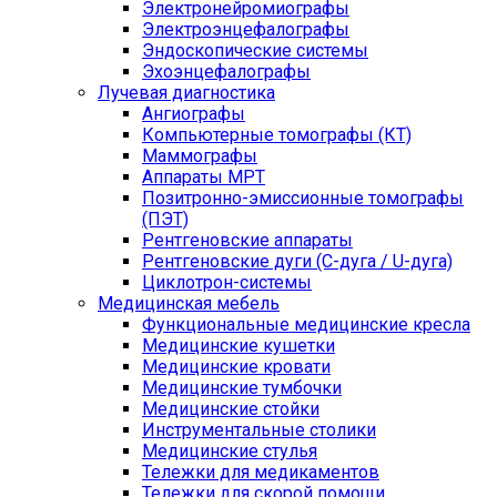
Электронейромиографы
Электроэнцефалографы
Эндоскопические системы
Эхоэнцефалографы
Лучевая диагностика
Ангиографы
Компьютерные томографы (КТ)
Маммографы
Аппараты МРТ
Позитронно-эмиссионные томографы
(ПЭТ)
Рентгеновские аппараты
Рентгеновские дуги (С-дуга / U-дуга)
Циклотрон-системы
Медицинская мебель
Функциональные медицинские кресла
Медицинские кушетки
Медицинские кровати
Медицинские тумбочки
Медицинские стойки
Инструментальные столики
Медицинские стулья
Тележки для медикаментов
Тележки для скорой помощи