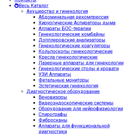
Весь Каталог
Акушерство и гинекология
Абдоминальная декомпрессия
Хирургические Аспираторы дыма
Аппараты БОС-терапии
Гинекологические комбайны
Допплеровские анализаторы
Гинекологические коагуляторы
Кольпоскопы гинекологические
Кресла гинекологические
Лазерные аппараты для гинекологии
Гинекологические столы и кровати
УЗИ Аппараты
Фетальные мониторы
Эстетическая гинекология
Диагностическое оборудование
Веновизоры
Видеоэндоскопические системы
Оборудование для нейрофизиологии
Спирографы
Фибросканы
Аппараты для функциональной
диагностики