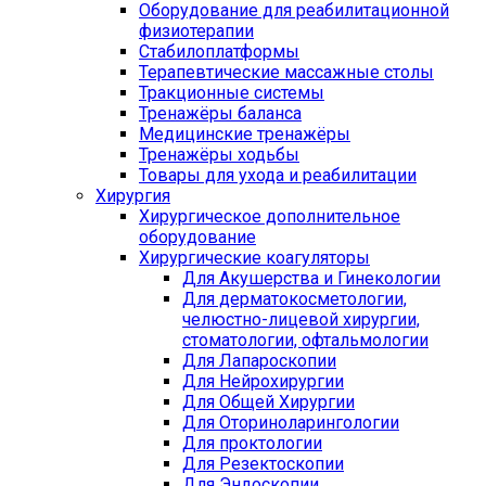
Оборудование для реабилитационной
физиотерапии
Стабилоплатформы
Терапевтические массажные столы
Тракционные системы
Тренажёры баланса
Медицинские тренажёры
Тренажёры ходьбы
Товары для ухода и реабилитации
Хирургия
Хирургическое дополнительное
оборудование
Хирургические коагуляторы
Для Акушерства и Гинекологии
Для дерматокосметологии,
челюстно-лицевой хирургии,
стоматологии, офтальмологии
Для Лапароскопии
Для Нейрохирургии
Для Общей Хирургии
Для Оториноларингологии
Для проктологии
Для Резектоскопии
Для Эндоскопии