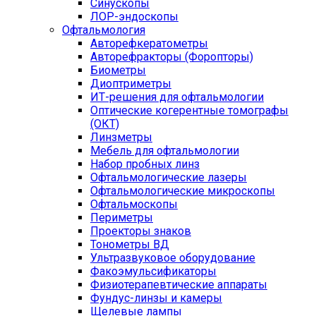
Синускопы
ЛОР-эндоскопы
Офтальмология
Авторефкератометры
Авторефракторы (Форопторы)
Биометры
Диоптриметры
ИТ-решения для офтальмологии
Оптические когерентные томографы
(ОКТ)
Линзметры
Мебель для офтальмологии
Набор пробных линз
Офтальмологические лазеры
Офтальмологические микроскопы
Офтальмоскопы
Периметры
Проекторы знаков
Тонометры ВД
Ультразвуковое оборудование
Факоэмульсификаторы
Физиотерапевтические аппараты
Фундус-линзы и камеры
Щелевые лампы