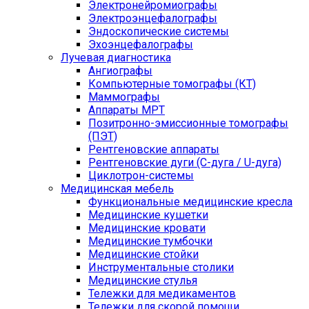
Электронейромиографы
Электроэнцефалографы
Эндоскопические системы
Эхоэнцефалографы
Лучевая диагностика
Ангиографы
Компьютерные томографы (КТ)
Маммографы
Аппараты МРТ
Позитронно-эмиссионные томографы
(ПЭТ)
Рентгеновские аппараты
Рентгеновские дуги (С-дуга / U-дуга)
Циклотрон-системы
Медицинская мебель
Функциональные медицинские кресла
Медицинские кушетки
Медицинские кровати
Медицинские тумбочки
Медицинские стойки
Инструментальные столики
Медицинские стулья
Тележки для медикаментов
Тележки для скорой помощи