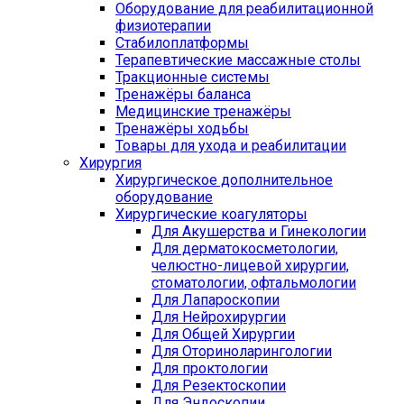
Оборудование для реабилитационной
физиотерапии
Стабилоплатформы
Терапевтические массажные столы
Тракционные системы
Тренажёры баланса
Медицинские тренажёры
Тренажёры ходьбы
Товары для ухода и реабилитации
Хирургия
Хирургическое дополнительное
оборудование
Хирургические коагуляторы
Для Акушерства и Гинекологии
Для дерматокосметологии,
челюстно-лицевой хирургии,
стоматологии, офтальмологии
Для Лапароскопии
Для Нейрохирургии
Для Общей Хирургии
Для Оториноларингологии
Для проктологии
Для Резектоскопии
Для Эндоскопии