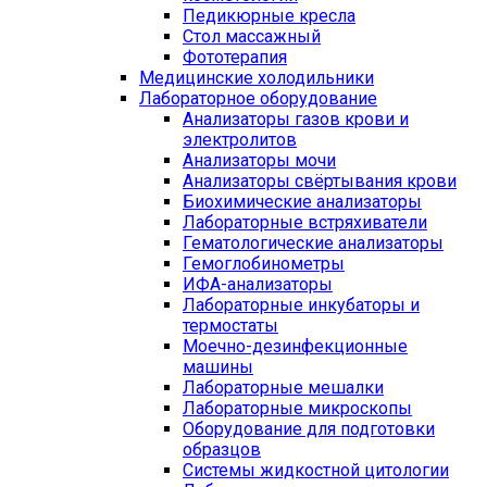
Педикюрные кресла
Стол массажный
Фототерапия
Медицинские холодильники
Лабораторное оборудование
Анализаторы газов крови и
электролитов
Анализаторы мочи
Анализаторы свёртывания крови
Биохимические анализаторы
Лабораторные встряхиватели
Гематологические анализаторы
Гемоглобинометры
ИФА-анализаторы
Лабораторные инкубаторы и
термостаты
Моечно-дезинфекционные
машины
Лабораторные мешалки
Лабораторные микроскопы
Оборудование для подготовки
образцов
Системы жидкостной цитологии