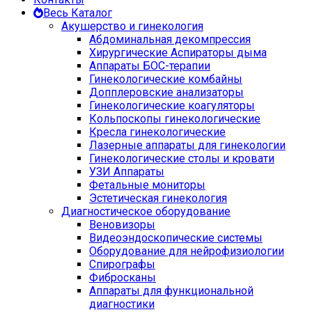
Весь Каталог
Акушерство и гинекология
Абдоминальная декомпрессия
Хирургические Аспираторы дыма
Аппараты БОС-терапии
Гинекологические комбайны
Допплеровские анализаторы
Гинекологические коагуляторы
Кольпоскопы гинекологические
Кресла гинекологические
Лазерные аппараты для гинекологии
Гинекологические столы и кровати
УЗИ Аппараты
Фетальные мониторы
Эстетическая гинекология
Диагностическое оборудование
Веновизоры
Видеоэндоскопические системы
Оборудование для нейрофизиологии
Спирографы
Фибросканы
Аппараты для функциональной
диагностики