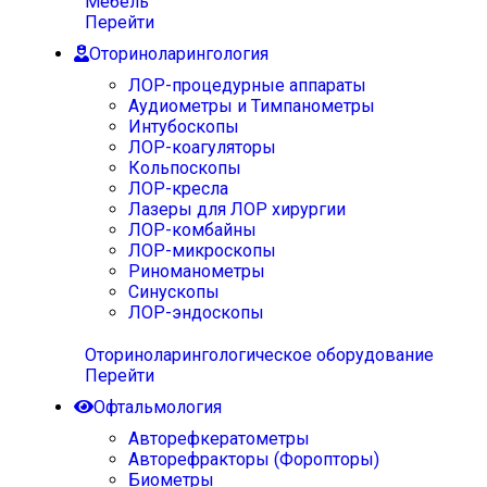
Мебель
Перейти
Оториноларингология
ЛОР-процедурные аппараты
Аудиометры и Тимпанометры
Интубоскопы
ЛОР-коагуляторы
Кольпоскопы
ЛОР-кресла
Лазеры для ЛОР хирургии
ЛОР-комбайны
ЛОР-микроскопы
Риноманометры
Синускопы
ЛОР-эндоскопы
Оториноларингологическое оборудование
Перейти
Офтальмология
Авторефкератометры
Авторефракторы (Форопторы)
Биометры