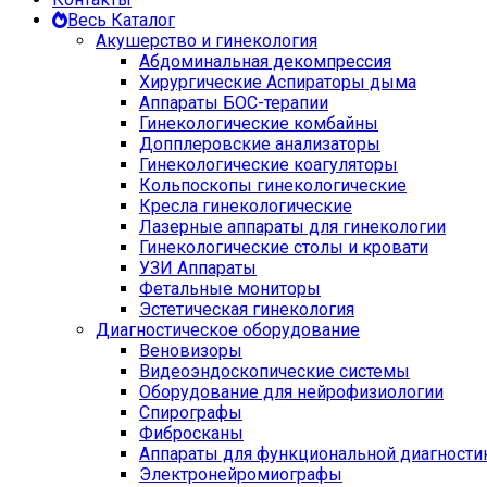
Весь Каталог
Акушерство и гинекология
Абдоминальная декомпрессия
Хирургические Аспираторы дыма
Аппараты БОС-терапии
Гинекологические комбайны
Допплеровские анализаторы
Гинекологические коагуляторы
Кольпоскопы гинекологические
Кресла гинекологические
Лазерные аппараты для гинекологии
Гинекологические столы и кровати
УЗИ Аппараты
Фетальные мониторы
Эстетическая гинекология
Диагностическое оборудование
Веновизоры
Видеоэндоскопические системы
Оборудование для нейрофизиологии
Спирографы
Фибросканы
Аппараты для функциональной диагности
Электронейромиографы