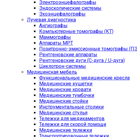
Электроэнцефалографы
Эндоскопические системы
Эхоэнцефалографы
Лучевая диагностика
Ангиографы
Компьютерные томографы (КТ)
Маммографы
Аппараты МРТ
Позитронно-эмиссионные томографы (ПЭ
Рентгеновские аппараты
Рентгеновские дуги (С-дуга / U-дуга)
Циклотрон-системы
Медицинская мебель
Функциональные медицинские кресла
Медицинские кушетки
Медицинские кровати
Медицинские тумбочки
Медицинские стойки
Инструментальные столики
Медицинские стулья
Тележки для медикаментов
Тележки для скорой помощи
Медицинские тележки
Транспортировочные тележки