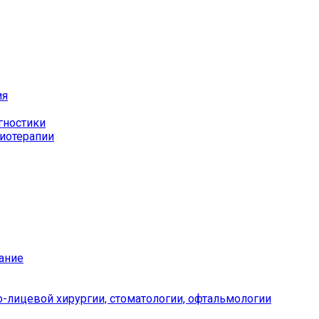
ия
гностики
иотерапии
ание
-лицевой хирургии, стоматологии, офтальмологии