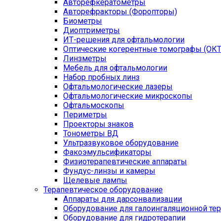
Авторефкератометры
Авторефракторы (Форопторы)
Биометры
Диоптриметры
ИТ-решения для офтальмологии
Оптические когерентные томографы (ОКТ
Линзметры
Мебель для офтальмологии
Набор пробных линз
Офтальмологические лазеры
Офтальмологические микроскопы
Офтальмоскопы
Периметры
Проекторы знаков
Тонометры ВД
Ультразвуковое оборудование
Факоэмульсификаторы
Физиотерапевтические аппараты
Фундус-линзы и камеры
Щелевые лампы
Терапевтическое оборудование
Аппараты для дарсонвализации
Оборудование для галоингаляционной те
Оборудование для гидротерапии