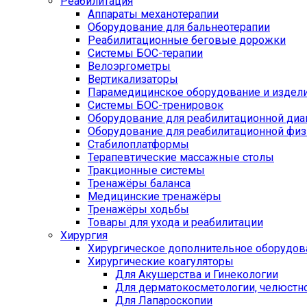
Реабилитация
Аппараты механотерапии
Оборудование для бальнеотерапии
Реабилитационные беговые дорожки
Системы БОС-терапии
Велоэргометры
Вертикализаторы
Парамедицинское оборудование и издел
Системы БОС-тренировок
Оборудование для реабилитационной диа
Оборудование для реабилитационной физ
Стабилоплатформы
Терапевтические массажные столы
Тракционные системы
Тренажёры баланса
Медицинские тренажёры
Тренажёры ходьбы
Товары для ухода и реабилитации
Хирургия
Хирургическое дополнительное оборудов
Хирургические коагуляторы
Для Акушерства и Гинекологии
Для дерматокосметологии, челюстно
Для Лапароскопии