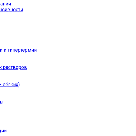
рапии
енсивности
и и гипертермии
х растворов
 лёгких)
ры
ции