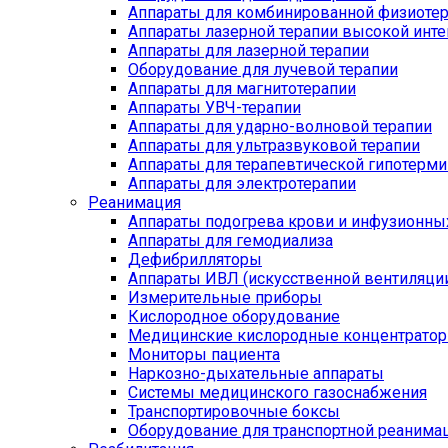
Аппараты для комбинированной физиоте
Аппараты лазерной терапии высокой инт
Аппараты для лазерной терапии
Оборудование для лучевой терапии
Аппараты для магнитотерапии
Аппараты УВЧ-терапии
Аппараты для ударно-волновой терапии
Аппараты для ультразвуковой терапии
Аппараты для терапевтической гипотерми
Аппараты для электротерапии
Реанимация
Аппараты подогрева крови и инфузионны
Аппараты для гемодиализа
Дефибрилляторы
Аппараты ИВЛ (искусственной вентиляции
Измерительные приборы
Кислородное оборудование
Медицинские кислородные концентрато
Мониторы пациента
Наркозно-дыхательные аппараты
Системы медицинского газоснабжения
Транспортировочные боксы
Оборудование для транспортной реанима