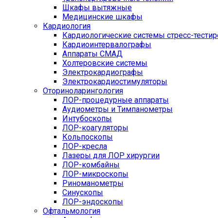
Шкафы вытяжные
Медицинские шкафы
Кардиология
Кардиологические системы стресс-тести
Кардиоинтервалографы
Аппараты СМАД
Холтеровские системы
Электрокардиографы
Электрокардиостимуляторы
Оториноларингология
ЛОР-процедурные аппараты
Аудиометры и Тимпанометры
Интубоскопы
ЛОР-коагуляторы
Кольпоскопы
ЛОР-кресла
Лазеры для ЛОР хирургии
ЛОР-комбайны
ЛОР-микроскопы
Риноманометры
Синускопы
ЛОР-эндоскопы
Офтальмология