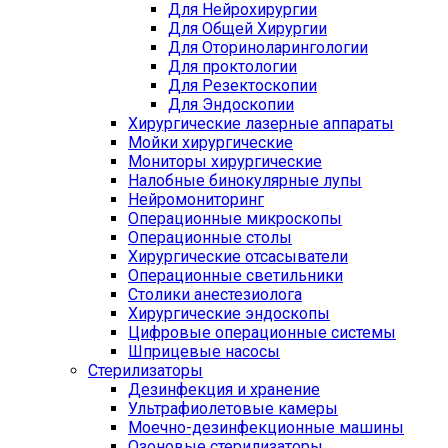
Для Нейрохирургии
Для Общей Хирургии
Для Оториноларингологии
Для проктологии
Для Резектоскопии
Для Эндоскопии
Хирургические лазерные аппараты
Мойки хирургические
Мониторы хирургические
Налобные бинокулярные лупы
Нейромониторинг
Операционные микроскопы
Операционные столы
Хирургические отсасыватели
Операционные светильники
Столики анестезиолога
Хирургические эндоскопы
Цифровые операционные системы
Шприцевые насосы
Стерилизаторы
Дезинфекция и хранение
Ультрафиолетовые камеры
Моечно-дезинфекционные машины
Озоновые стерилизаторы