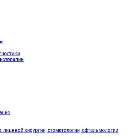
ия
гностики
иотерапии
ание
-лицевой хирургии, стоматологии, офтальмологии