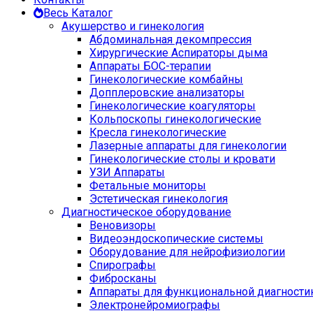
Весь Каталог
Акушерство и гинекология
Абдоминальная декомпрессия
Хирургические Аспираторы дыма
Аппараты БОС-терапии
Гинекологические комбайны
Допплеровские анализаторы
Гинекологические коагуляторы
Кольпоскопы гинекологические
Кресла гинекологические
Лазерные аппараты для гинекологии
Гинекологические столы и кровати
УЗИ Аппараты
Фетальные мониторы
Эстетическая гинекология
Диагностическое оборудование
Веновизоры
Видеоэндоскопические системы
Оборудование для нейрофизиологии
Спирографы
Фибросканы
Аппараты для функциональной диагности
Электронейромиографы