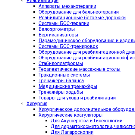
Реабилитация
Аппараты механотерапии
Оборудование для бальнеотерапии
Реабилитационные беговые дорожки
Системы БОС-терапии
Велоэргометры
Вертикализаторы
Парамедицинское оборудование и издел
Системы БОС-тренировок
Оборудование для реабилитационной диа
Оборудование для реабилитационной физ
Стабилоплатформы
Терапевтические массажные столы
Тракционные системы
Тренажёры баланса
Медицинские тренажёры
Тренажёры ходьбы
Товары для ухода и реабилитации
Хирургия
Хирургическое дополнительное оборудов
Хирургические коагуляторы
Для Акушерства и Гинекологии
Для дерматокосметологии, челюстно
Для Лапароскопии