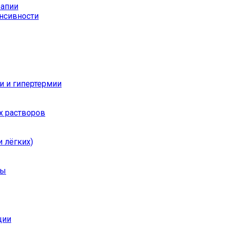
рапии
енсивности
и и гипертермии
х растворов
 лёгких)
ры
ции