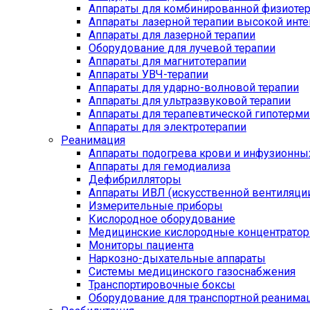
Аппараты для комбинированной физиоте
Аппараты лазерной терапии высокой инт
Аппараты для лазерной терапии
Оборудование для лучевой терапии
Аппараты для магнитотерапии
Аппараты УВЧ-терапии
Аппараты для ударно-волновой терапии
Аппараты для ультразвуковой терапии
Аппараты для терапевтической гипотерми
Аппараты для электротерапии
Реанимация
Аппараты подогрева крови и инфузионны
Аппараты для гемодиализа
Дефибрилляторы
Аппараты ИВЛ (искусственной вентиляции
Измерительные приборы
Кислородное оборудование
Медицинские кислородные концентрато
Мониторы пациента
Наркозно-дыхательные аппараты
Системы медицинского газоснабжения
Транспортировочные боксы
Оборудование для транспортной реанима