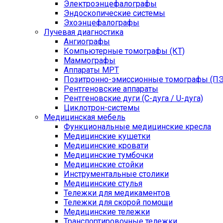
Электроэнцефалографы
Эндоскопические системы
Эхоэнцефалографы
Лучевая диагностика
Ангиографы
Компьютерные томографы (КТ)
Маммографы
Аппараты МРТ
Позитронно-эмиссионные томографы (ПЭ
Рентгеновские аппараты
Рентгеновские дуги (С-дуга / U-дуга)
Циклотрон-системы
Медицинская мебель
Функциональные медицинские кресла
Медицинские кушетки
Медицинские кровати
Медицинские тумбочки
Медицинские стойки
Инструментальные столики
Медицинские стулья
Тележки для медикаментов
Тележки для скорой помощи
Медицинские тележки
Транспортировочные тележки