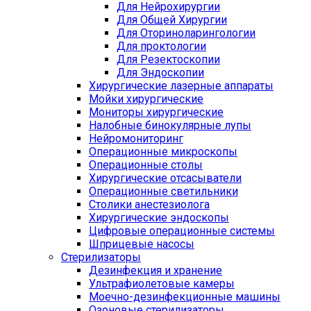
Для Нейрохирургии
Для Общей Хирургии
Для Оториноларингологии
Для проктологии
Для Резектоскопии
Для Эндоскопии
Хирургические лазерные аппараты
Мойки хирургические
Мониторы хирургические
Налобные бинокулярные лупы
Нейромониторинг
Операционные микроскопы
Операционные столы
Хирургические отсасыватели
Операционные светильники
Столики анестезиолога
Хирургические эндоскопы
Цифровые операционные системы
Шприцевые насосы
Стерилизаторы
Дезинфекция и хранение
Ультрафиолетовые камеры
Моечно-дезинфекционные машины
Озоновые стерилизаторы