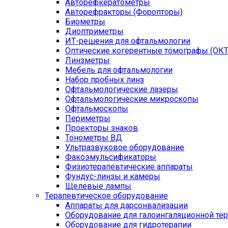
Авторефкератометры
Авторефракторы (Форопторы)
Биометры
Диоптриметры
ИТ-решения для офтальмологии
Оптические когерентные томографы (ОКТ
Линзметры
Мебель для офтальмологии
Набор пробных линз
Офтальмологические лазеры
Офтальмологические микроскопы
Офтальмоскопы
Периметры
Проекторы знаков
Тонометры ВД
Ультразвуковое оборудование
Факоэмульсификаторы
Физиотерапевтические аппараты
Фундус-линзы и камеры
Щелевые лампы
Терапевтическое оборудование
Аппараты для дарсонвализации
Оборудование для галоингаляционной те
Оборудование для гидротерапии