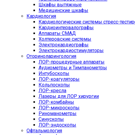
Шкафы вытяжные
Медицинские шкафы
Кардиология
Кардиологические системы стресс-тести
Кардиоинтервалографы
Аппараты СМАД
Холтеровские системы
Электрокардиографы
Электрокардиостимуляторы
Оториноларингология
ЛОР-процедурные аппараты
Аудиометры и Тимпанометры
Интубоскопы
ЛОР-коагуляторы
Кольпоскопы
ЛОР-кресла
Лазеры для ЛОР хирургии
ЛОР-комбайны
ЛОР-микроскопы
Риноманометры
Синускопы
ЛОР-эндоскопы
Офтальмология