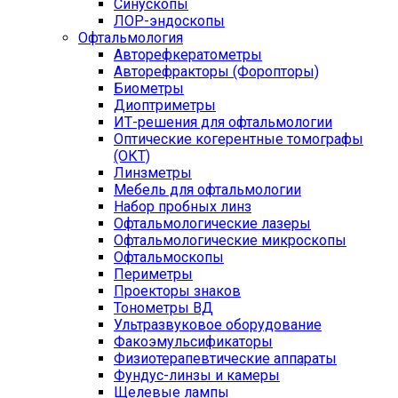
Синускопы
ЛОР-эндоскопы
Офтальмология
Авторефкератометры
Авторефракторы (Форопторы)
Биометры
Диоптриметры
ИТ-решения для офтальмологии
Оптические когерентные томографы
(ОКТ)
Линзметры
Мебель для офтальмологии
Набор пробных линз
Офтальмологические лазеры
Офтальмологические микроскопы
Офтальмоскопы
Периметры
Проекторы знаков
Тонометры ВД
Ультразвуковое оборудование
Факоэмульсификаторы
Физиотерапевтические аппараты
Фундус-линзы и камеры
Щелевые лампы