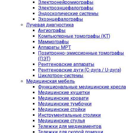
Электронейромиографы
Электроэнцефалографы
Эндоскопические системы
Эхоэнцефалографы
Лучевая диагностика
Ангиографы
Компьютерные томографы (КТ)
Маммографы
Аппараты МРТ
Позитронно-эмиссионные томографы
(ПЭТ)
Рентгеновские аппараты
Рентгеновские дуги (С-дуга / U-дуга)
Циклотрон-системы
Медицинская мебель
Функциональные медицинские кресла
Медицинские кушетки
Медицинские кровати
Медицинские тумбочки
Медицинские стойки
Инструментальные столики
Медицинские стулья
Тележки для медикаментов
Тележки для скорой помощи