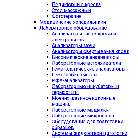
Педикюрные кресла
Стол массажный
Фототерапия
Медицинские холодильники
Лабораторное оборудование
Анализаторы газов крови и
электролитов
Анализаторы мочи
Анализаторы свёртывания крови
Биохимические анализаторы
Лабораторные встряхиватели
Гематологические анализаторы
Гемоглобинометры
ИФА-анализаторы
Лабораторные инкубаторы и
термостаты
Моечно-дезинфекционные
машины
Лабораторные мешалки
Лабораторные микроскопы
Оборудование для подготовки
образцов
Системы жидкостной цитологии