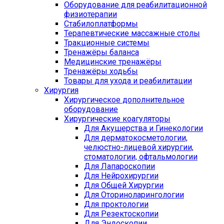
Оборудование для реабилитационной
физиотерапии
Стабилоплатформы
Терапевтические массажные столы
Тракционные системы
Тренажёры баланса
Медицинские тренажёры
Тренажёры ходьбы
Товары для ухода и реабилитации
Хирургия
Хирургическое дополнительное
оборудование
Хирургические коагуляторы
Для Акушерства и Гинекологии
Для дерматокосметологии,
челюстно-лицевой хирургии,
стоматологии, офтальмологии
Для Лапароскопии
Для Нейрохирургии
Для Общей Хирургии
Для Оториноларингологии
Для проктологии
Для Резектоскопии
Для Эндоскопии