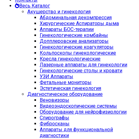
Весь Каталог
Акушерство и гинекология
Абдоминальная декомпрессия
Хирургические Аспираторы дыма
Аппараты БОС-терапии
Гинекологические комбайны
Допплеровские анализаторы
Гинекологические коагуляторы
Кольпоскопы гинекологические
Кресла гинекологические
Лазерные аппараты для гинекологии
Гинекологические столы и кровати
УЗИ Аппараты
Фетальные мониторы
Эстетическая гинекология
Диагностическое оборудование
Веновизоры
Видеоэндоскопические системы
Оборудование для нейрофизиологии
Спирографы
Фибросканы
Аппараты для функциональной
диагностики