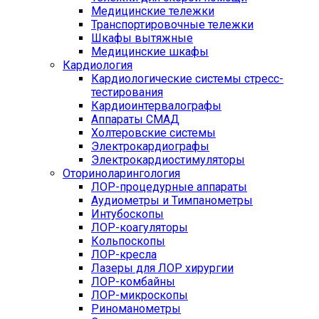
Медицинские тележки
Транспортировочные тележки
Шкафы вытяжные
Медицинские шкафы
Кардиология
Кардиологические системы стресс-
тестирования
Кардиоинтервалографы
Аппараты СМАД
Холтеровские системы
Электрокардиографы
Электрокардиостимуляторы
Оториноларингология
ЛОР-процедурные аппараты
Аудиометры и Тимпанометры
Интубоскопы
ЛОР-коагуляторы
Кольпоскопы
ЛОР-кресла
Лазеры для ЛОР хирургии
ЛОР-комбайны
ЛОР-микроскопы
Риноманометры