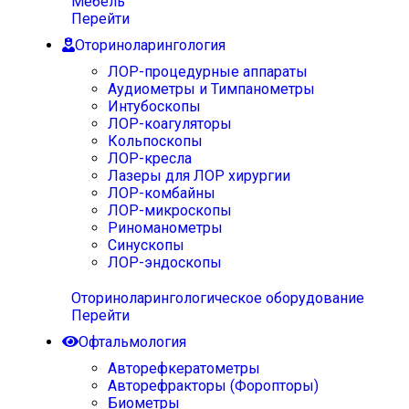
Мебель
Перейти
Оториноларингология
ЛОР-процедурные аппараты
Аудиометры и Тимпанометры
Интубоскопы
ЛОР-коагуляторы
Кольпоскопы
ЛОР-кресла
Лазеры для ЛОР хирургии
ЛОР-комбайны
ЛОР-микроскопы
Риноманометры
Синускопы
ЛОР-эндоскопы
Оториноларингологическое оборудование
Перейти
Офтальмология
Авторефкератометры
Авторефракторы (Форопторы)
Биометры