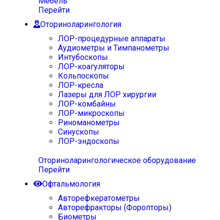
Мебель
Перейти
Оториноларингология
ЛОР-процедурные аппараты
Аудиометры и Тимпанометры
Интубоскопы
ЛОР-коагуляторы
Кольпоскопы
ЛОР-кресла
Лазеры для ЛОР хирургии
ЛОР-комбайны
ЛОР-микроскопы
Риноманометры
Синускопы
ЛОР-эндоскопы
Оториноларингологическое оборудование
Перейти
Офтальмология
Авторефкератометры
Авторефракторы (Форопторы)
Биометры