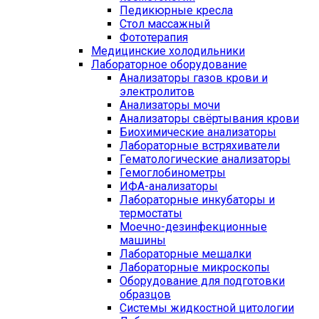
Педикюрные кресла
Стол массажный
Фототерапия
Медицинские холодильники
Лабораторное оборудование
Анализаторы газов крови и
электролитов
Анализаторы мочи
Анализаторы свёртывания крови
Биохимические анализаторы
Лабораторные встряхиватели
Гематологические анализаторы
Гемоглобинометры
ИФА-анализаторы
Лабораторные инкубаторы и
термостаты
Моечно-дезинфекционные
машины
Лабораторные мешалки
Лабораторные микроскопы
Оборудование для подготовки
образцов
Системы жидкостной цитологии