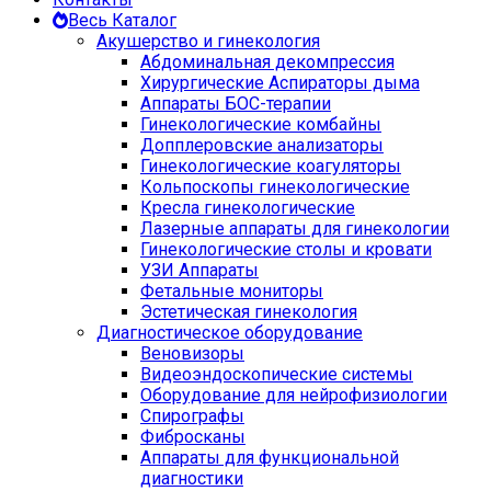
Весь Каталог
Акушерство и гинекология
Абдоминальная декомпрессия
Хирургические Аспираторы дыма
Аппараты БОС-терапии
Гинекологические комбайны
Допплеровские анализаторы
Гинекологические коагуляторы
Кольпоскопы гинекологические
Кресла гинекологические
Лазерные аппараты для гинекологии
Гинекологические столы и кровати
УЗИ Аппараты
Фетальные мониторы
Эстетическая гинекология
Диагностическое оборудование
Веновизоры
Видеоэндоскопические системы
Оборудование для нейрофизиологии
Спирографы
Фибросканы
Аппараты для функциональной
диагностики