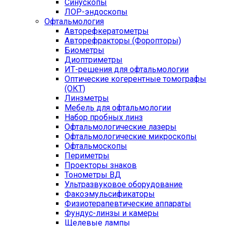
Синускопы
ЛОР-эндоскопы
Офтальмология
Авторефкератометры
Авторефракторы (Форопторы)
Биометры
Диоптриметры
ИТ-решения для офтальмологии
Оптические когерентные томографы
(ОКТ)
Линзметры
Мебель для офтальмологии
Набор пробных линз
Офтальмологические лазеры
Офтальмологические микроскопы
Офтальмоскопы
Периметры
Проекторы знаков
Тонометры ВД
Ультразвуковое оборудование
Факоэмульсификаторы
Физиотерапевтические аппараты
Фундус-линзы и камеры
Щелевые лампы