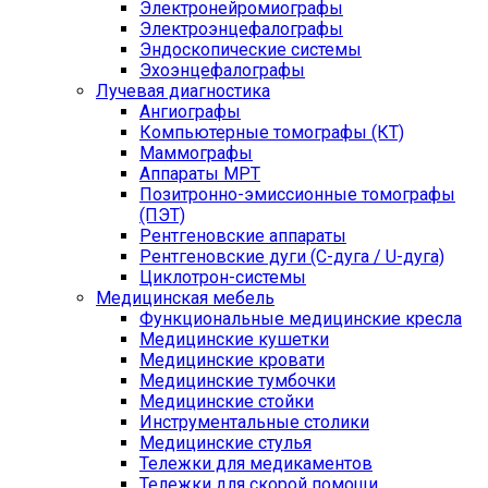
Электронейромиографы
Электроэнцефалографы
Эндоскопические системы
Эхоэнцефалографы
Лучевая диагностика
Ангиографы
Компьютерные томографы (КТ)
Маммографы
Аппараты МРТ
Позитронно-эмиссионные томографы
(ПЭТ)
Рентгеновские аппараты
Рентгеновские дуги (С-дуга / U-дуга)
Циклотрон-системы
Медицинская мебель
Функциональные медицинские кресла
Медицинские кушетки
Медицинские кровати
Медицинские тумбочки
Медицинские стойки
Инструментальные столики
Медицинские стулья
Тележки для медикаментов
Тележки для скорой помощи