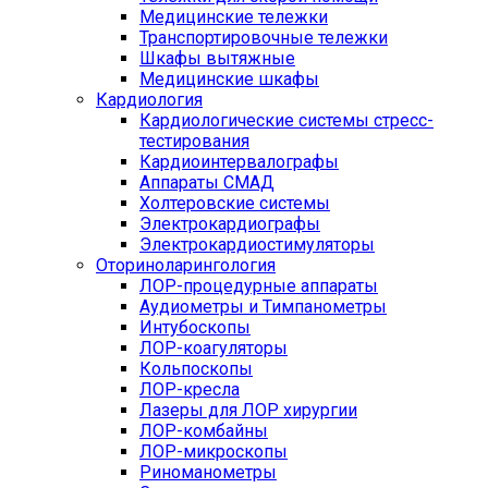
Медицинские тележки
Транспортировочные тележки
Шкафы вытяжные
Медицинские шкафы
Кардиология
Кардиологические системы стресс-
тестирования
Кардиоинтервалографы
Аппараты СМАД
Холтеровские системы
Электрокардиографы
Электрокардиостимуляторы
Оториноларингология
ЛОР-процедурные аппараты
Аудиометры и Тимпанометры
Интубоскопы
ЛОР-коагуляторы
Кольпоскопы
ЛОР-кресла
Лазеры для ЛОР хирургии
ЛОР-комбайны
ЛОР-микроскопы
Риноманометры