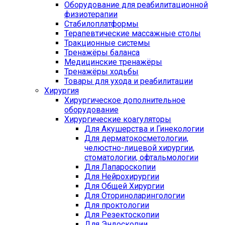
Оборудование для реабилитационной
физиотерапии
Стабилоплатформы
Терапевтические массажные столы
Тракционные системы
Тренажёры баланса
Медицинские тренажёры
Тренажёры ходьбы
Товары для ухода и реабилитации
Хирургия
Хирургическое дополнительное
оборудование
Хирургические коагуляторы
Для Акушерства и Гинекологии
Для дерматокосметологии,
челюстно-лицевой хирургии,
стоматологии, офтальмологии
Для Лапароскопии
Для Нейрохирургии
Для Общей Хирургии
Для Оториноларингологии
Для проктологии
Для Резектоскопии
Для Эндоскопии