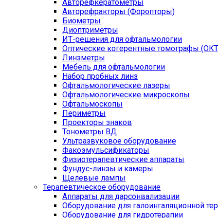
Авторефкератометры
Авторефракторы (Форопторы)
Биометры
Диоптриметры
ИТ-решения для офтальмологии
Оптические когерентные томографы (ОКТ
Линзметры
Мебель для офтальмологии
Набор пробных линз
Офтальмологические лазеры
Офтальмологические микроскопы
Офтальмоскопы
Периметры
Проекторы знаков
Тонометры ВД
Ультразвуковое оборудование
Факоэмульсификаторы
Физиотерапевтические аппараты
Фундус-линзы и камеры
Щелевые лампы
Терапевтическое оборудование
Аппараты для дарсонвализации
Оборудование для галоингаляционной те
Оборудование для гидротерапии