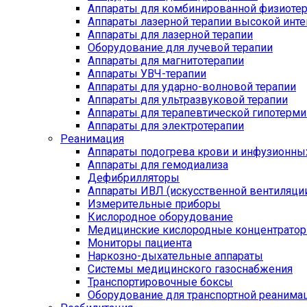
Аппараты для комбинированной физиоте
Аппараты лазерной терапии высокой инт
Аппараты для лазерной терапии
Оборудование для лучевой терапии
Аппараты для магнитотерапии
Аппараты УВЧ-терапии
Аппараты для ударно-волновой терапии
Аппараты для ультразвуковой терапии
Аппараты для терапевтической гипотерми
Аппараты для электротерапии
Реанимация
Аппараты подогрева крови и инфузионны
Аппараты для гемодиализа
Дефибрилляторы
Аппараты ИВЛ (искусственной вентиляции
Измерительные приборы
Кислородное оборудование
Медицинские кислородные концентрато
Мониторы пациента
Наркозно-дыхательные аппараты
Системы медицинского газоснабжения
Транспортировочные боксы
Оборудование для транспортной реанима