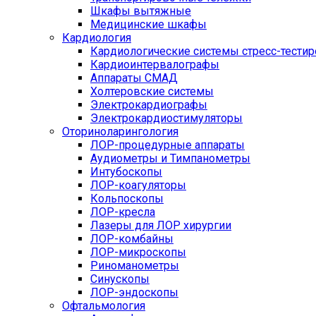
Шкафы вытяжные
Медицинские шкафы
Кардиология
Кардиологические системы стресс-тести
Кардиоинтервалографы
Аппараты СМАД
Холтеровские системы
Электрокардиографы
Электрокардиостимуляторы
Оториноларингология
ЛОР-процедурные аппараты
Аудиометры и Тимпанометры
Интубоскопы
ЛОР-коагуляторы
Кольпоскопы
ЛОР-кресла
Лазеры для ЛОР хирургии
ЛОР-комбайны
ЛОР-микроскопы
Риноманометры
Синускопы
ЛОР-эндоскопы
Офтальмология