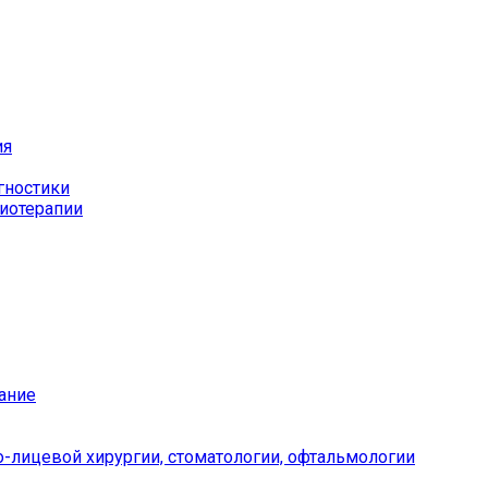
ия
гностики
иотерапии
ание
-лицевой хирургии, стоматологии, офтальмологии