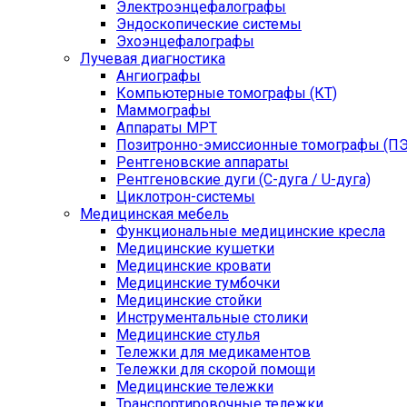
Электроэнцефалографы
Эндоскопические системы
Эхоэнцефалографы
Лучевая диагностика
Ангиографы
Компьютерные томографы (КТ)
Маммографы
Аппараты МРТ
Позитронно-эмиссионные томографы (ПЭ
Рентгеновские аппараты
Рентгеновские дуги (С-дуга / U-дуга)
Циклотрон-системы
Медицинская мебель
Функциональные медицинские кресла
Медицинские кушетки
Медицинские кровати
Медицинские тумбочки
Медицинские стойки
Инструментальные столики
Медицинские стулья
Тележки для медикаментов
Тележки для скорой помощи
Медицинские тележки
Транспортировочные тележки