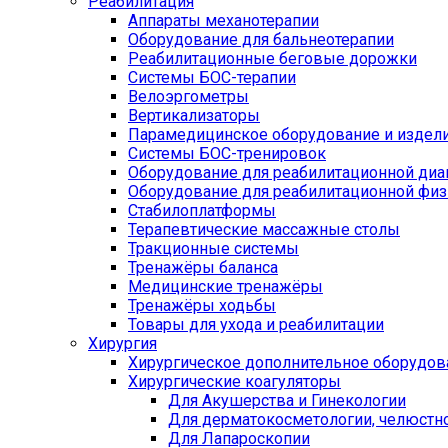
Реабилитация
Аппараты механотерапии
Оборудование для бальнеотерапии
Реабилитационные беговые дорожки
Системы БОС-терапии
Велоэргометры
Вертикализаторы
Парамедицинское оборудование и издел
Системы БОС-тренировок
Оборудование для реабилитационной диа
Оборудование для реабилитационной физ
Стабилоплатформы
Терапевтические массажные столы
Тракционные системы
Тренажёры баланса
Медицинские тренажёры
Тренажёры ходьбы
Товары для ухода и реабилитации
Хирургия
Хирургическое дополнительное оборудов
Хирургические коагуляторы
Для Акушерства и Гинекологии
Для дерматокосметологии, челюстно
Для Лапароскопии