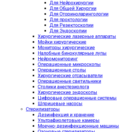
Для Нейрохирургии
Для Общей Хирургии
Для Оториноларингологии
Для проктологии
Для Резектоскопии
Для Эндоскопии
Хирургические лазерные аппараты
Мойки хирургические
Мониторы хирургические
Налобные бинокулярные лупы
Нейромониторинг
Операционные микроскопы
Операционные столы
Хирургические отсасыватели
Операционные светильники
Столики анестезиолога
Хирургические эндоскопы
Цифровые операционные системы
Шприцевые насосы
Стерилизаторы
Дезинфекция и хранение
Ультрафиолетовые камеры
Моечно-дезинфекционные машины
Озоновые стерилизаторы