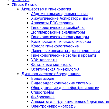
Весь Каталог
Акушерство и гинекология
Абдоминальная декомпрессия
Хирургические Аспираторы дыма
Аппараты БОС-терапии
Гинекологические комбайны
Допплеровские анализаторы
Гинекологические коагуляторы
Кольпоскопы гинекологические
Кресла гинекологические
Лазерные аппараты для гинекологии
Гинекологические столы и кровати
УЗИ Аппараты
Фетальные мониторы
Эстетическая гинекология
Диагностическое оборудование
Веновизоры
Видеоэндоскопические системы
Оборудование для нейрофизиологии
Спирографы
Фибросканы
Аппараты для функциональной диагности
Электронейромиографы