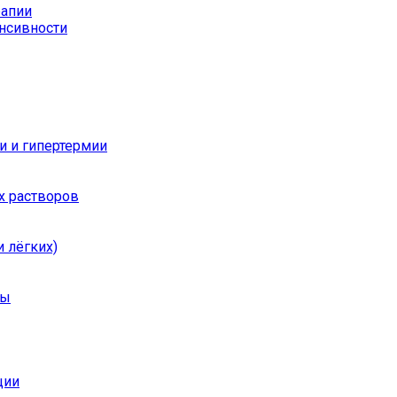
рапии
енсивности
и и гипертермии
х растворов
 лёгких)
ры
ции