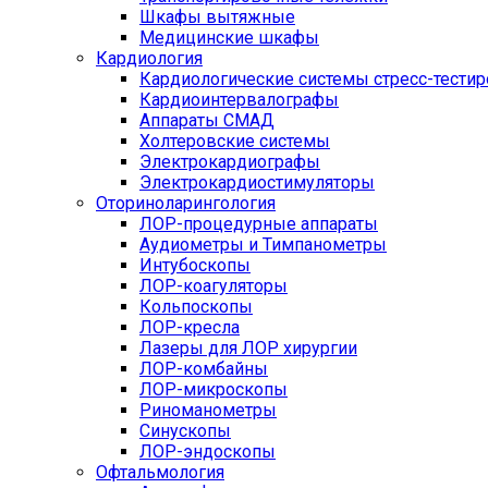
Шкафы вытяжные
Медицинские шкафы
Кардиология
Кардиологические системы стресс-тести
Кардиоинтервалографы
Аппараты СМАД
Холтеровские системы
Электрокардиографы
Электрокардиостимуляторы
Оториноларингология
ЛОР-процедурные аппараты
Аудиометры и Тимпанометры
Интубоскопы
ЛОР-коагуляторы
Кольпоскопы
ЛОР-кресла
Лазеры для ЛОР хирургии
ЛОР-комбайны
ЛОР-микроскопы
Риноманометры
Синускопы
ЛОР-эндоскопы
Офтальмология