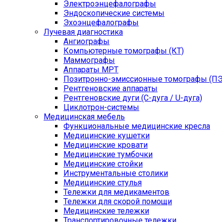
Электроэнцефалографы
Эндоскопические системы
Эхоэнцефалографы
Лучевая диагностика
Ангиографы
Компьютерные томографы (КТ)
Маммографы
Аппараты МРТ
Позитронно-эмиссионные томографы (ПЭ
Рентгеновские аппараты
Рентгеновские дуги (С-дуга / U-дуга)
Циклотрон-системы
Медицинская мебель
Функциональные медицинские кресла
Медицинские кушетки
Медицинские кровати
Медицинские тумбочки
Медицинские стойки
Инструментальные столики
Медицинские стулья
Тележки для медикаментов
Тележки для скорой помощи
Медицинские тележки
Транспортировочные тележки