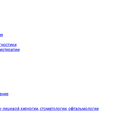
ия
гностики
иотерапии
ание
-лицевой хирургии, стоматологии, офтальмологии