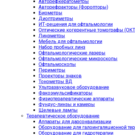
Авторефкератометры
Авторефракторы (Форопторы)
Биометры
Диоптриметры
ИТ-решения для офтальмологии
Оптические когерентные томографы (ОКТ
Линзметры
Мебель для офтальмологии
Набор пробных линз
Офтальмологические лазеры
Офтальмологические микроскопы
Офтальмоскопы
Периметры
Проекторы знаков
Тонометры ВД
Ультразвуковое оборудование
Факоэмульсификаторы
Физиотерапевтические аппараты
Фундус-линзы и камеры
Щелевые лампы
Терапевтическое оборудование
Аппараты для дарсонвализации
Оборудование для галоингаляционной те
Оборудование для гидротерапии