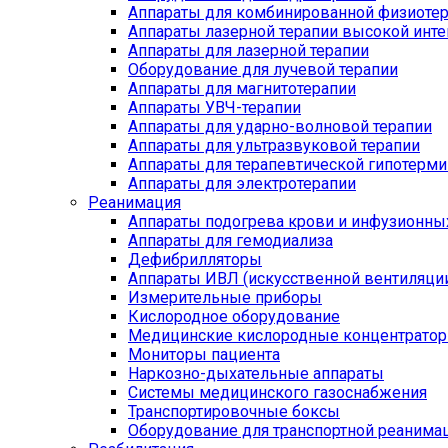
Аппараты для комбинированной физиоте
Аппараты лазерной терапии высокой инт
Аппараты для лазерной терапии
Оборудование для лучевой терапии
Аппараты для магнитотерапии
Аппараты УВЧ-терапии
Аппараты для ударно-волновой терапии
Аппараты для ультразвуковой терапии
Аппараты для терапевтической гипотерми
Аппараты для электротерапии
Реанимация
Аппараты подогрева крови и инфузионны
Аппараты для гемодиализа
Дефибрилляторы
Аппараты ИВЛ (искусственной вентиляции
Измерительные приборы
Кислородное оборудование
Медицинские кислородные концентрато
Мониторы пациента
Наркозно-дыхательные аппараты
Системы медицинского газоснабжения
Транспортировочные боксы
Оборудование для транспортной реанима