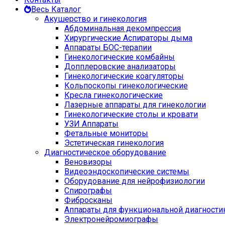
Весь Каталог
Акушерство и гинекология
Абдоминальная декомпрессия
Хирургические Аспираторы дыма
Аппараты БОС-терапии
Гинекологические комбайны
Допплеровские анализаторы
Гинекологические коагуляторы
Кольпоскопы гинекологические
Кресла гинекологические
Лазерные аппараты для гинекологии
Гинекологические столы и кровати
УЗИ Аппараты
Фетальные мониторы
Эстетическая гинекология
Диагностическое оборудование
Веновизоры
Видеоэндоскопические системы
Оборудование для нейрофизиологии
Спирографы
Фибросканы
Аппараты для функциональной диагности
Электронейромиографы