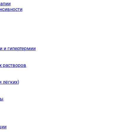
рапии
енсивности
и и гипертермии
х растворов
 лёгких)
ры
ции