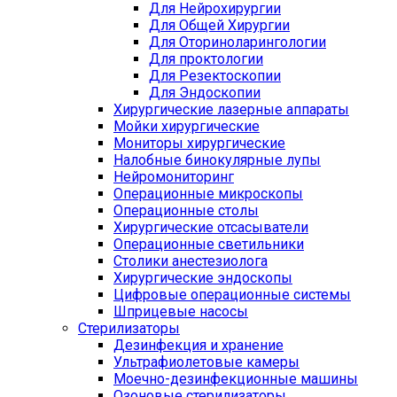
Для Нейрохирургии
Для Общей Хирургии
Для Оториноларингологии
Для проктологии
Для Резектоскопии
Для Эндоскопии
Хирургические лазерные аппараты
Мойки хирургические
Мониторы хирургические
Налобные бинокулярные лупы
Нейромониторинг
Операционные микроскопы
Операционные столы
Хирургические отсасыватели
Операционные светильники
Столики анестезиолога
Хирургические эндоскопы
Цифровые операционные системы
Шприцевые насосы
Стерилизаторы
Дезинфекция и хранение
Ультрафиолетовые камеры
Моечно-дезинфекционные машины
Озоновые стерилизаторы