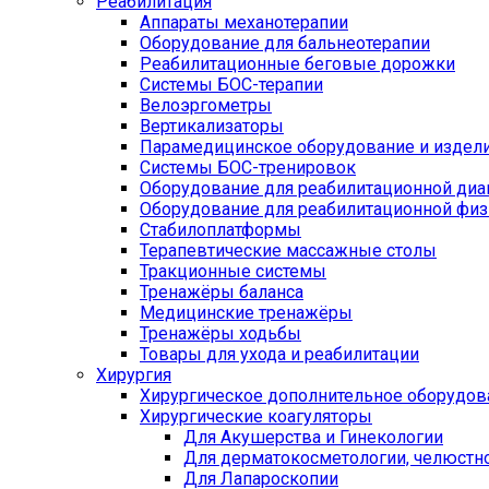
Реабилитация
Аппараты механотерапии
Оборудование для бальнеотерапии
Реабилитационные беговые дорожки
Системы БОС-терапии
Велоэргометры
Вертикализаторы
Парамедицинское оборудование и издел
Системы БОС-тренировок
Оборудование для реабилитационной диа
Оборудование для реабилитационной физ
Стабилоплатформы
Терапевтические массажные столы
Тракционные системы
Тренажёры баланса
Медицинские тренажёры
Тренажёры ходьбы
Товары для ухода и реабилитации
Хирургия
Хирургическое дополнительное оборудов
Хирургические коагуляторы
Для Акушерства и Гинекологии
Для дерматокосметологии, челюстно
Для Лапароскопии