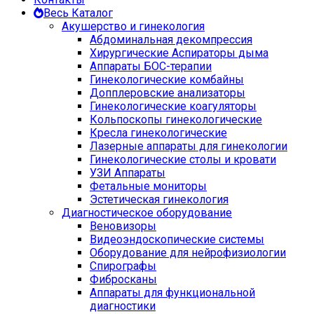
Весь Каталог
Акушерство и гинекология
Абдоминальная декомпрессия
Хирургические Аспираторы дыма
Аппараты БОС-терапии
Гинекологические комбайны
Допплеровские анализаторы
Гинекологические коагуляторы
Кольпоскопы гинекологические
Кресла гинекологические
Лазерные аппараты для гинекологии
Гинекологические столы и кровати
УЗИ Аппараты
Фетальные мониторы
Эстетическая гинекология
Диагностическое оборудование
Веновизоры
Видеоэндоскопические системы
Оборудование для нейрофизиологии
Спирографы
Фибросканы
Аппараты для функциональной
диагностики