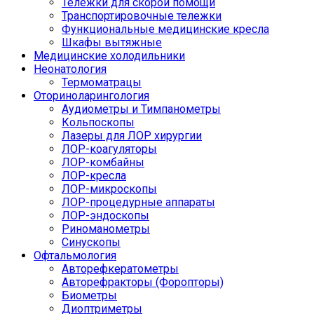
Тележки для скорой помощи
Транспортировочные тележки
Функциональные медицинские кресла
Шкафы вытяжные
Медицинские холодильники
Неонатология
Термоматрацы
Оториноларингология
Аудиометры и Тимпанометры
Кольпоскопы
Лазеры для ЛОР хирургии
ЛОР-коагуляторы
ЛОР-комбайны
ЛОР-кресла
ЛОР-микроскопы
ЛОР-процедурные аппараты
ЛОР-эндоскопы
Риноманометры
Синускопы
Офтальмология
Авторефкератометры
Авторефракторы (Форопторы)
Биометры
Диоптриметры