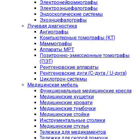
Электронейромиографы
Электроэнцефалографы
Эндоскопические системы
Эхоэнцефалографы
Лучевая диагностика
Ангиографы
Компьютерные томографы (КТ)
Маммографы
Аппараты МРТ
Позитронно-эмиссионные томографы
(ПЭТ)
Рентгеновские аппараты
Рентгеновские дуги (С-дуга / U-дуга)
Циклотрон-системы
Медицинская мебель
Функциональные медицинские кресла
Медицинские кушетки
Медицинские кровати
Медицинские тумбочки
Медицинские стойки
Инструментальные столики
Медицинские стулья
Тележки для медикаментов
Тележки для скорой помощи