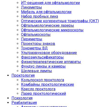
ИТ-решения для офтальмологии
Линзметры
Мебель для офтальмологии
Набор пробных линз
Оптические когерентные томографы (ОКТ)
Офтальмологические лазеры
Офтальмологические микроскопы
Офтальмоскопы
Периметры
Проекторы знаков
Тонометры ВД
Ультразвуковое оборудование
Факоэмульсификаторы
Физиотерапевтические аппараты
Фундус-линзы и камеры
Щелевые лампы
Проктология
Кольпоскоп проктолога
Комбайны проктологические
Кресло проктолога
Лазер проктологический
Психология
Реабилитация