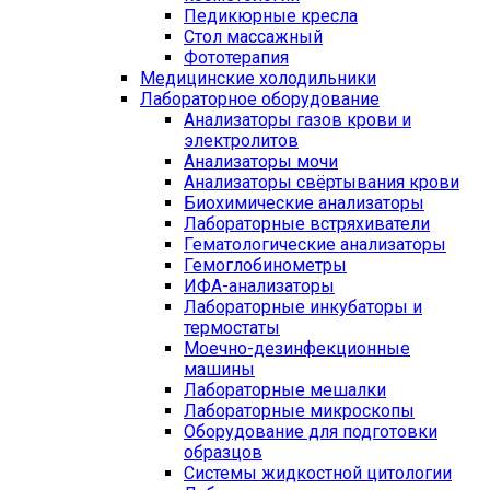
Педикюрные кресла
Стол массажный
Фототерапия
Медицинские холодильники
Лабораторное оборудование
Анализаторы газов крови и
электролитов
Анализаторы мочи
Анализаторы свёртывания крови
Биохимические анализаторы
Лабораторные встряхиватели
Гематологические анализаторы
Гемоглобинометры
ИФА-анализаторы
Лабораторные инкубаторы и
термостаты
Моечно-дезинфекционные
машины
Лабораторные мешалки
Лабораторные микроскопы
Оборудование для подготовки
образцов
Системы жидкостной цитологии