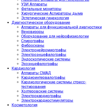
УЗИ Аппараты
Фетальные мониторы
Хирургические Аспираторы дыма
Эстетическая гинекология
Диагностическое оборудование
Аппараты для функциональной диагностики
Веновизоры
Оборудование для нейрофизиологии
Спирографы
Фибросканы
Электронейромиографы
Электроэнцефалографы
Эндоскопические системы
Эхоэнцефалографы
Кардиология
Аппараты СМАД
Кардиоинтервалографы
Кардиологические системы стресс-
тестирования
Холтеровские системы
Электрокардиографы
Электрокардиостимуляторы
Косметология