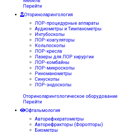
Мебель
Перейти
Оториноларингология
ЛОР-процедурные аппараты
Аудиометры и Тимпанометры
Интубоскопы
ЛОР-коагуляторы
Кольпоскопы
ЛОР-кресла
Лазеры для ЛОР хирургии
ЛОР-комбайны
ЛОР-микроскопы
Риноманометры
Синускопы
ЛОР-эндоскопы
Оториноларингологическое оборудование
Перейти
Офтальмология
Авторефкератометры
Авторефракторы (Форопторы)
Биометры