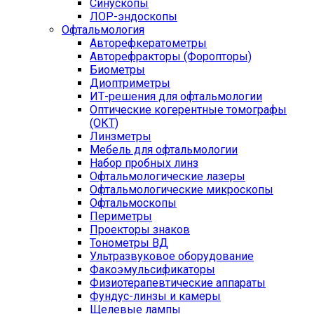
Синускопы
ЛОР-эндоскопы
Офтальмология
Авторефкератометры
Авторефракторы (Форопторы)
Биометры
Диоптриметры
ИТ-решения для офтальмологии
Оптические когерентные томографы
(ОКТ)
Линзметры
Мебель для офтальмологии
Набор пробных линз
Офтальмологические лазеры
Офтальмологические микроскопы
Офтальмоскопы
Периметры
Проекторы знаков
Тонометры ВД
Ультразвуковое оборудование
Факоэмульсификаторы
Физиотерапевтические аппараты
Фундус-линзы и камеры
Щелевые лампы