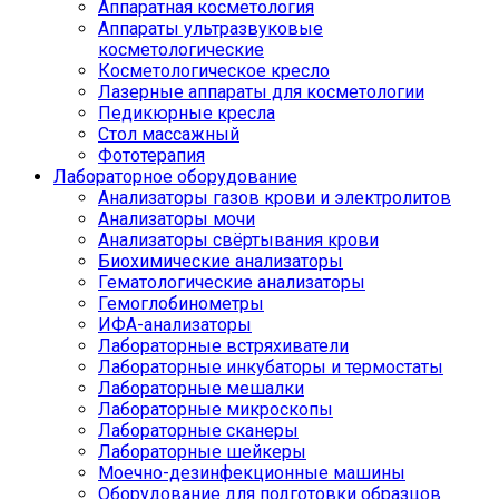
Аппаратная косметология
Аппараты ультразвуковые
косметологические
Косметологическое кресло
Лазерные аппараты для косметологии
Педикюрные кресла
Стол массажный
Фототерапия
Лабораторное оборудование
Анализаторы газов крови и электролитов
Анализаторы мочи
Анализаторы свёртывания крови
Биохимические анализаторы
Гематологические анализаторы
Гемоглобинометры
ИФА-анализаторы
Лабораторные встряхиватели
Лабораторные инкубаторы и термостаты
Лабораторные мешалки
Лабораторные микроскопы
Лабораторные сканеры
Лабораторные шейкеры
Моечно-дезинфекционные машины
Оборудование для подготовки образцов