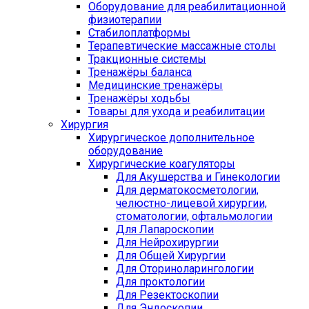
Оборудование для реабилитационной
физиотерапии
Стабилоплатформы
Терапевтические массажные столы
Тракционные системы
Тренажёры баланса
Медицинские тренажёры
Тренажёры ходьбы
Товары для ухода и реабилитации
Хирургия
Хирургическое дополнительное
оборудование
Хирургические коагуляторы
Для Акушерства и Гинекологии
Для дерматокосметологии,
челюстно-лицевой хирургии,
стоматологии, офтальмологии
Для Лапароскопии
Для Нейрохирургии
Для Общей Хирургии
Для Оториноларингологии
Для проктологии
Для Резектоскопии
Для Эндоскопии