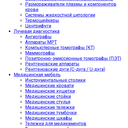
Размораживатели плазмы и компонентов
крови
Системы жидкостной цитологии
Термошейкеры
Центрифуги
Лучевая диагностика
Ангиографы
Аппараты МРТ
Компьютерные томографы (КТ)
Маммографы
Позитронно-эмиссионные томографы (ПЭТ)
Рентгеновские аппараты
Рентгеновские дуги (С-дуга / U-дуга)
Медицинская мебель
Инструментальные столики
Медицинские кровати
Медицинские кушетки
Медицинские стойки
Медицинские стулья
Медицинские тележки
Медицинские тумбочки
Медицинские шкафы
Тележки для медикаментов