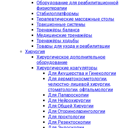
Оборудование для реабилитационной
физиотерапии
Стабилоплатформы
Терапевтические массажные столы
Тракционные системы
Тренажёры баланса
Медицинские тренажёры
Тренажёры ходьбы
Товары для ухода и реабилитации
Хирургия
Хирургическое дополнительное
оборудование
Хирургические коагуляторы
Для Акушерства и Гинекологии
Для дерматокосметологии,
челюстно-лицевой хирургии,
стоматологии, офтальмологии
Для Лапароскопии
Для Нейрохирургии
Для Общей Хирургии
Для Оториноларингологии
Для проктологии
Для Резектоскопии
Для Эндоскопии