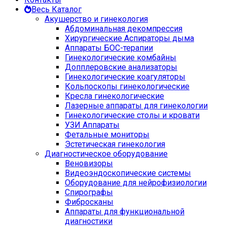
Весь Каталог
Акушерство и гинекология
Абдоминальная декомпрессия
Хирургические Аспираторы дыма
Аппараты БОС-терапии
Гинекологические комбайны
Допплеровские анализаторы
Гинекологические коагуляторы
Кольпоскопы гинекологические
Кресла гинекологические
Лазерные аппараты для гинекологии
Гинекологические столы и кровати
УЗИ Аппараты
Фетальные мониторы
Эстетическая гинекология
Диагностическое оборудование
Веновизоры
Видеоэндоскопические системы
Оборудование для нейрофизиологии
Спирографы
Фибросканы
Аппараты для функциональной
диагностики