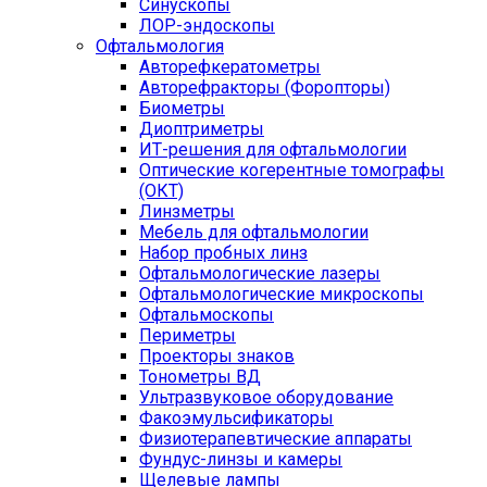
Синускопы
ЛОР-эндоскопы
Офтальмология
Авторефкератометры
Авторефракторы (Форопторы)
Биометры
Диоптриметры
ИТ-решения для офтальмологии
Оптические когерентные томографы
(ОКТ)
Линзметры
Мебель для офтальмологии
Набор пробных линз
Офтальмологические лазеры
Офтальмологические микроскопы
Офтальмоскопы
Периметры
Проекторы знаков
Тонометры ВД
Ультразвуковое оборудование
Факоэмульсификаторы
Физиотерапевтические аппараты
Фундус-линзы и камеры
Щелевые лампы