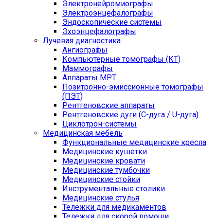
Электронейромиографы
Электроэнцефалографы
Эндоскопические системы
Эхоэнцефалографы
Лучевая диагностика
Ангиографы
Компьютерные томографы (КТ)
Маммографы
Аппараты МРТ
Позитронно-эмиссионные томографы
(ПЭТ)
Рентгеновские аппараты
Рентгеновские дуги (С-дуга / U-дуга)
Циклотрон-системы
Медицинская мебель
Функциональные медицинские кресла
Медицинские кушетки
Медицинские кровати
Медицинские тумбочки
Медицинские стойки
Инструментальные столики
Медицинские стулья
Тележки для медикаментов
Тележки для скорой помощи