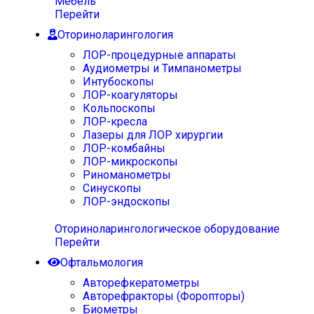
Мебель
Перейти
Оториноларингология
ЛОР-процедурные аппараты
Аудиометры и Тимпанометры
Интубоскопы
ЛОР-коагуляторы
Кольпоскопы
ЛОР-кресла
Лазеры для ЛОР хирургии
ЛОР-комбайны
ЛОР-микроскопы
Риноманометры
Синускопы
ЛОР-эндоскопы
Оториноларингологическое оборудование
Перейти
Офтальмология
Авторефкератометры
Авторефракторы (Форопторы)
Биометры