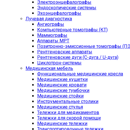
Электроэнцефалографы
Эндоскопические системы
Эхоэнцефалографы
Лучевая диагностика
Ангиографы
Компьютерные томографы (КТ)
Маммографы
Аппараты МРТ
Позитронно-эмиссионные томографы (ПЭ
Рентгеновские аппараты
Рентгеновские дуги (С-дуга / U-дуга)
Циклотрон-системы
Медицинская мебель
Функциональные медицинские кресла
Медицинские кушетки
Медицинские кровати
Медицинские тумбочки
Медицинские стойки
Инструментальные столики
Медицинские стулья
Тележки для медикаментов
Тележки для скорой помощи
Медицинские тележки
Транспортировочные тележки