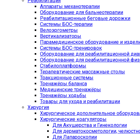
Реабилитация
Аппараты механотерапии
Оборудование для бальнеотерапии
Реабилитационные беговые дорожки
Системы БОС-терапии
Велоэргометры
Вертикализаторы
Парамедицинское оборудование и издел
Системы БОС-тренировок
Оборудование для реабилитационной диа
Оборудование для реабилитационной физ
Стабилоплатформы
Терапевтические массажные столы
Тракционные системы
Тренажёры баланса
Медицинские тренажёры
Тренажёры ходьбы
Товары для ухода и реабилитации
Хирургия
Хирургическое дополнительное оборудов
Хирургические коагуляторы
Для Акушерства и Гинекологии
Для дерматокосметологии, челюстно
Для Лапароскопии