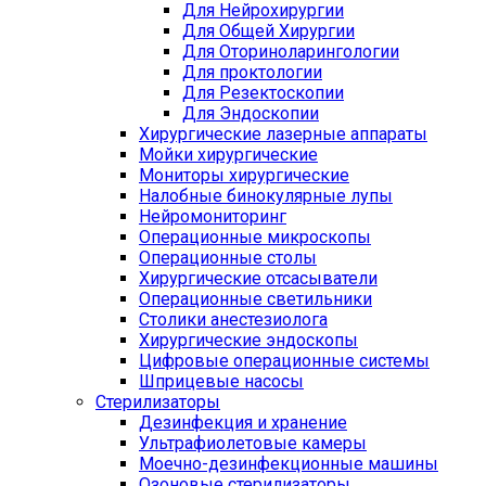
Для Нейрохирургии
Для Общей Хирургии
Для Оториноларингологии
Для проктологии
Для Резектоскопии
Для Эндоскопии
Хирургические лазерные аппараты
Мойки хирургические
Мониторы хирургические
Налобные бинокулярные лупы
Нейромониторинг
Операционные микроскопы
Операционные столы
Хирургические отсасыватели
Операционные светильники
Столики анестезиолога
Хирургические эндоскопы
Цифровые операционные системы
Шприцевые насосы
Стерилизаторы
Дезинфекция и хранение
Ультрафиолетовые камеры
Моечно-дезинфекционные машины
Озоновые стерилизаторы