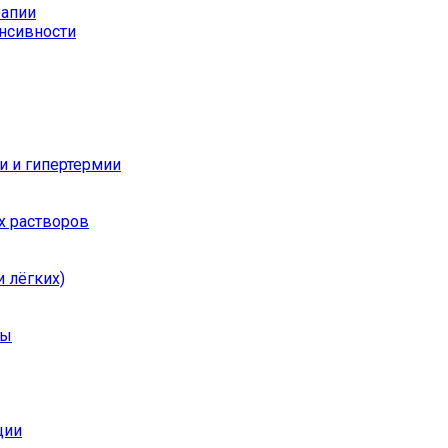
рапии
енсивности
и и гипертермии
х растворов
 лёгких)
ры
ции