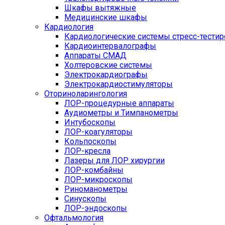
Шкафы вытяжные
Медицинские шкафы
Кардиология
Кардиологические системы стресс-тести
Кардиоинтервалографы
Аппараты СМАД
Холтеровские системы
Электрокардиографы
Электрокардиостимуляторы
Оториноларингология
ЛОР-процедурные аппараты
Аудиометры и Тимпанометры
Интубоскопы
ЛОР-коагуляторы
Кольпоскопы
ЛОР-кресла
Лазеры для ЛОР хирургии
ЛОР-комбайны
ЛОР-микроскопы
Риноманометры
Синускопы
ЛОР-эндоскопы
Офтальмология