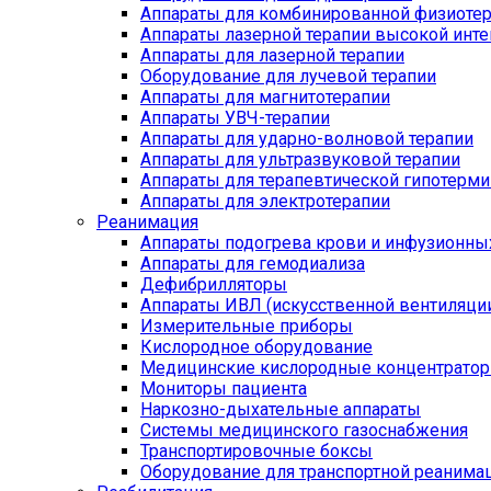
Аппараты для комбинированной физиоте
Аппараты лазерной терапии высокой инт
Аппараты для лазерной терапии
Оборудование для лучевой терапии
Аппараты для магнитотерапии
Аппараты УВЧ-терапии
Аппараты для ударно-волновой терапии
Аппараты для ультразвуковой терапии
Аппараты для терапевтической гипотерми
Аппараты для электротерапии
Реанимация
Аппараты подогрева крови и инфузионны
Аппараты для гемодиализа
Дефибрилляторы
Аппараты ИВЛ (искусственной вентиляции
Измерительные приборы
Кислородное оборудование
Медицинские кислородные концентрато
Мониторы пациента
Наркозно-дыхательные аппараты
Системы медицинского газоснабжения
Транспортировочные боксы
Оборудование для транспортной реанима