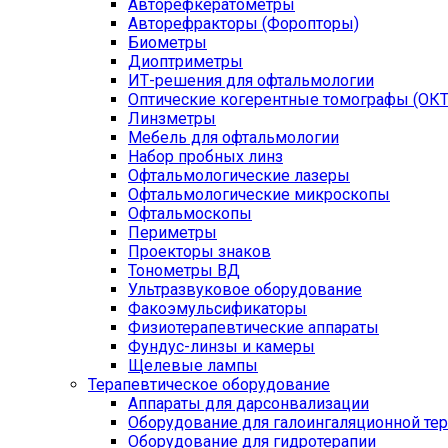
Авторефкератометры
Авторефракторы (Форопторы)
Биометры
Диоптриметры
ИТ-решения для офтальмологии
Оптические когерентные томографы (ОКТ
Линзметры
Мебель для офтальмологии
Набор пробных линз
Офтальмологические лазеры
Офтальмологические микроскопы
Офтальмоскопы
Периметры
Проекторы знаков
Тонометры ВД
Ультразвуковое оборудование
Факоэмульсификаторы
Физиотерапевтические аппараты
Фундус-линзы и камеры
Щелевые лампы
Терапевтическое оборудование
Аппараты для дарсонвализации
Оборудование для галоингаляционной те
Оборудование для гидротерапии