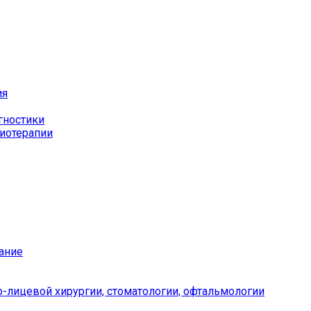
ия
гностики
иотерапии
ание
-лицевой хирургии, стоматологии, офтальмологии