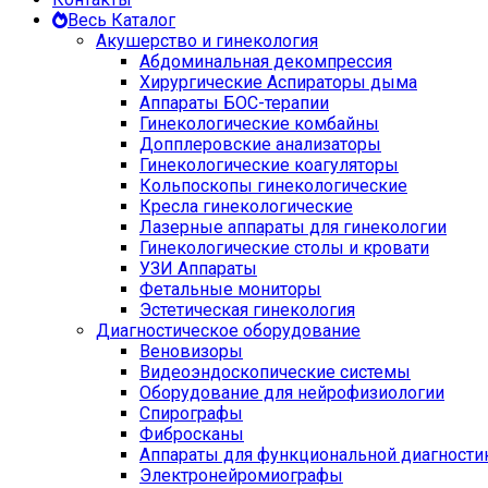
Весь Каталог
Акушерство и гинекология
Абдоминальная декомпрессия
Хирургические Аспираторы дыма
Аппараты БОС-терапии
Гинекологические комбайны
Допплеровские анализаторы
Гинекологические коагуляторы
Кольпоскопы гинекологические
Кресла гинекологические
Лазерные аппараты для гинекологии
Гинекологические столы и кровати
УЗИ Аппараты
Фетальные мониторы
Эстетическая гинекология
Диагностическое оборудование
Веновизоры
Видеоэндоскопические системы
Оборудование для нейрофизиологии
Спирографы
Фибросканы
Аппараты для функциональной диагности
Электронейромиографы